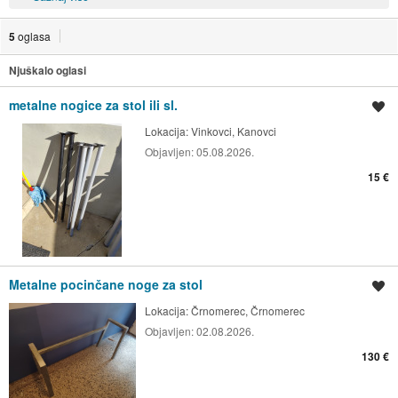
5
oglasa
Njuškalo oglasi
metalne nogice za stol ili sl.
Spremi oglas
Lokacija:
Vinkovci, Kanovci
Objavljen:
05.08.2026.
15 €
Metalne pocinčane noge za stol
Spremi oglas
Lokacija:
Črnomerec, Črnomerec
Objavljen:
02.08.2026.
130 €