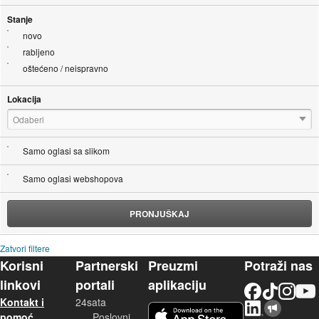
Stanje
novo
rabljeno
oštećeno / neispravno
Lokacija
Odaberi
Samo oglasi sa slikom
Samo oglasi webshopova
PRONJUŠKAJ
Zatvori filtere
Korisni
Partnerski
Preuzmi
Potraži nas
linkovi
portali
aplikaciju
Facebook
TikTok
Instagram
YouTu
Kontakt i
24sata
LinkedIn
Njuškalo blog
iOS aplikacija
pomoć
Poslovni