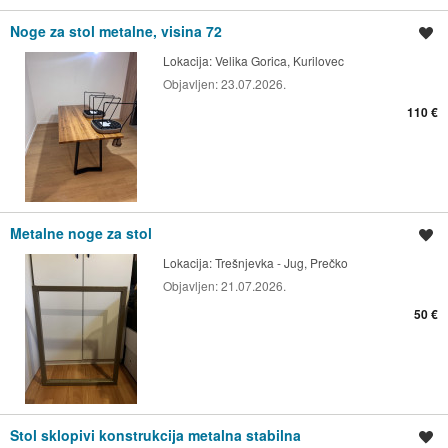
Noge za stol metalne, visina 72
Spremi oglas
Lokacija:
Velika Gorica, Kurilovec
Objavljen:
23.07.2026.
110 €
Metalne noge za stol
Spremi oglas
Lokacija:
Trešnjevka - Jug, Prečko
Objavljen:
21.07.2026.
50 €
Stol sklopivi konstrukcija metalna stabilna
Spremi oglas