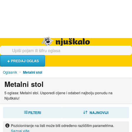
Hrana i piće
Turistički smještaj
Poslovi
Njuškalo naslovnica
PREDAJ OGLAS
Oglasnik
Metalni stol
Metalni stol
5 oglasa: Metalni stol. Usporedi cijene i odaberi najbolju ponudu na
Njuškalu!
FILTERI
SORTIRAJ
NAJNOVIJI
Pozicioniranje na listi može biti određeno različitim parametrima.
Saznaj više