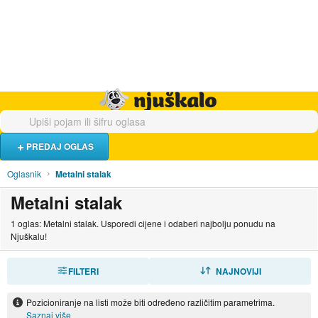
Hrana i piće
Turistički smještaj
Poslovi
Njuškalo naslovnica
PREDAJ OGLAS
Oglasnik
Metalni stalak
Metalni stalak
1 oglas: Metalni stalak. Usporedi cijene i odaberi najbolju ponudu na
Njuškalu!
FILTERI
SORTIRAJ
NAJNOVIJI
Pozicioniranje na listi može biti određeno različitim parametrima.
Saznaj više