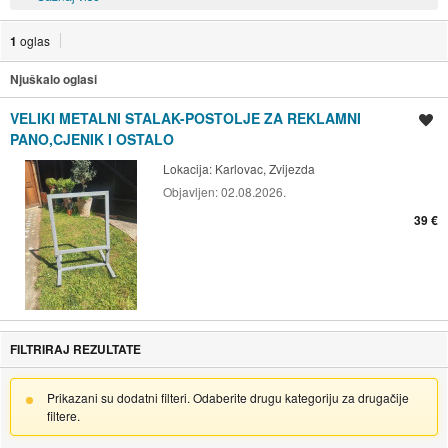
1
oglas
Njuškalo oglasi
VELIKI METALNI STALAK-POSTOLJE ZA REKLAMNI
Spremi oglas
PANO,CJENIK I OSTALO
Lokacija:
Karlovac, Zvijezda
Objavljen:
02.08.2026.
39 €
FILTRIRAJ REZULTATE
Prikazani su dodatni filteri. Odaberite drugu kategoriju za drugačije
filtere.