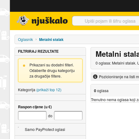
Njuškalo naslovnica
Oglasnik
Metalni stalak
FILTRIRAJ REZULTATE
Metalni stal
0 oglasa: Metalni stalak.
Prikazani su dodatni filteri.
Odaberite drugu kategoriju
za drugačije filtere.
Pozicioniranje na listi 
Kategorija
(prikaži top 12)
0
oglasa
Trenutno nema oglasa koji za
Raspon cijene (u €)
do
Samo PayProtect oglasi