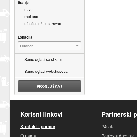
Stanje
novo
rabljeno
oštećeno / neispravno
Lokacija
Odaberi
Samo oglasi sa slikom
Samo oglasi webshopova
PRONJUŠKAJ
Korisni linkovi
Partnerski p
Kontakt i pomoć
24sata
O nama
Poslovni dnevnik