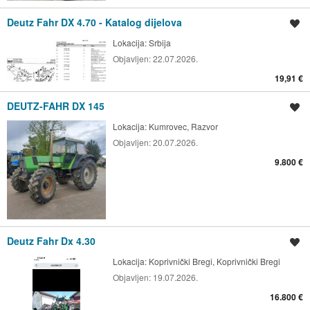
Deutz Fahr DX 4.70 - Katalog dijelova
Spremi oglas
Lokacija:
Srbija
Objavljen:
22.07.2026.
19,91 €
DEUTZ-FAHR DX 145
Spremi oglas
Lokacija:
Kumrovec, Razvor
Objavljen:
20.07.2026.
9.800 €
Deutz Fahr Dx 4.30
Spremi oglas
Lokacija:
Koprivnički Bregi, Koprivnički Bregi
Objavljen:
19.07.2026.
16.800 €