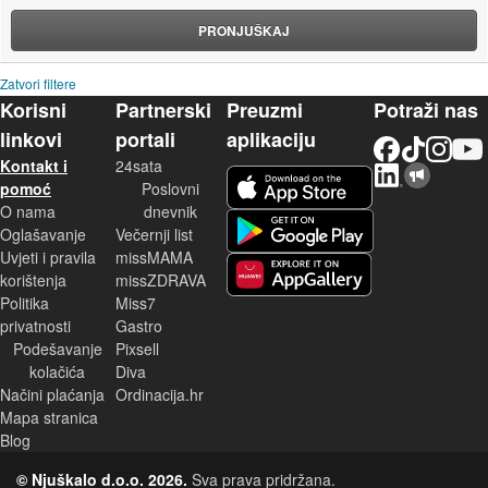
PRONJUŠKAJ
Zatvori filtere
Korisni
Partnerski
Preuzmi
Potraži nas
linkovi
portali
aplikaciju
Facebook
TikTok
Instagram
YouTu
Kontakt i
24sata
LinkedIn
Njuškalo blog
iOS aplikacija
pomoć
Poslovni
O nama
dnevnik
Android aplikacija
Oglašavanje
Večernji list
Uvjeti i pravila
missMAMA
korištenja
missZDRAVA
Huawei aplikacija
Politika
Miss7
privatnosti
Gastro
Podešavanje
Pixsell
kolačića
Diva
Načini plaćanja
Ordinacija.hr
Mapa stranica
Blog
© Njuškalo d.o.o. 2026.
Sva prava pridržana.