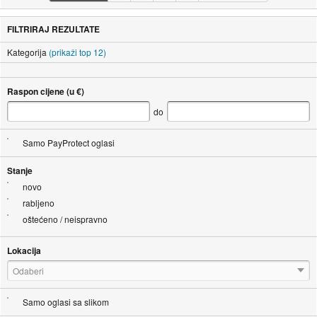
FILTRIRAJ REZULTATE
Kategorija
(prikaži top 12)
Raspon cijene (u €)
do
Samo PayProtect oglasi
Stanje
novo
rabljeno
oštećeno / neispravno
Lokacija
Odaberi
Samo oglasi sa slikom