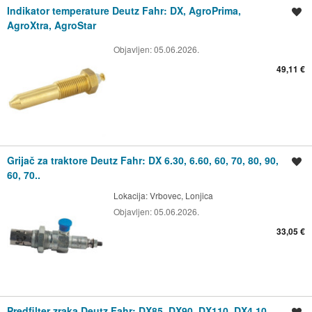
Indikator temperature Deutz Fahr: DX, AgroPrima,
Spremi oglas
AgroXtra, AgroStar
Objavljen:
05.06.2026.
49,11 €
Grijač za traktore Deutz Fahr: DX 6.30, 6.60, 60, 70, 80, 90,
Spremi oglas
60, 70..
Lokacija:
Vrbovec, Lonjica
Objavljen:
05.06.2026.
33,05 €
Predfilter zraka Deutz Fahr: DX85, DX90, DX110, DX4.10,
Spremi oglas