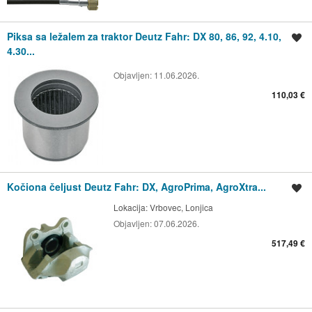
Piksa sa ležalem za traktor Deutz Fahr: DX 80, 86, 92, 4.10,
Spremi oglas
4.30...
Objavljen:
11.06.2026.
110,03 €
Kočiona čeljust Deutz Fahr: DX, AgroPrima, AgroXtra...
Spremi oglas
Lokacija:
Vrbovec, Lonjica
Objavljen:
07.06.2026.
517,49 €