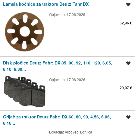
Lamela kočnice za traktore Deutz Fahr DX
Spremi oglas
Objavljen:
17.06.2026.
52,96 €
Disk pločice Deutz Fahr: DX 85, 90, 92, 110, 120, 6.05,
Spremi oglas
6.10, 6.30...
Objavljen:
17.06.2026.
29,07 €
Grijač za traktor Deutz Fahr: DX 60, 80, 90, 4.56, 6.06,
Spremi oglas
6.16...
Lokacija:
Vrbovec, Lonjica