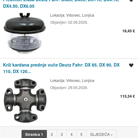
DX4.50, DX6.05
Lokacija:
Vrbovec, Lonjica
Objavljen:
02.06.2026.
18,45 €
Križ kardana prednje vuče Deutz Fahr: DX 85, DX 90, DX
Spremi oglas
110, DX 120...
Lokacija:
Vrbovec, Lonjica
Objavljen:
29.05.2026.
115,34 €
Stranica
1
2
3
4
5
SLJEDEĆA
»