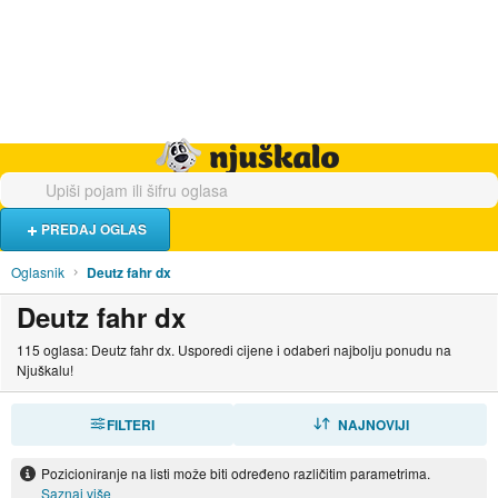
Hrana i piće
Turistički smještaj
Poslovi
Njuškalo naslovnica
PREDAJ OGLAS
Oglasnik
Deutz fahr dx
Deutz fahr dx
115 oglasa: Deutz fahr dx. Usporedi cijene i odaberi najbolju ponudu na
Njuškalu!
FILTERI
SORTIRAJ
NAJNOVIJI
Pozicioniranje na listi može biti određeno različitim parametrima.
Saznaj više