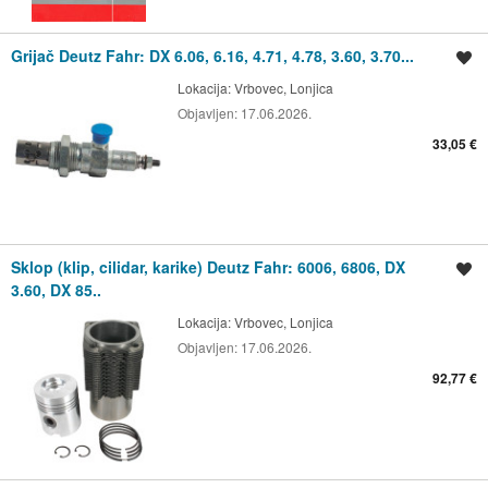
Grijač Deutz Fahr: DX 6.06, 6.16, 4.71, 4.78, 3.60, 3.70...
Spremi oglas
Lokacija:
Vrbovec, Lonjica
Objavljen:
17.06.2026.
33,05 €
Sklop (klip, cilidar, karike) Deutz Fahr: 6006, 6806, DX
Spremi oglas
3.60, DX 85..
Lokacija:
Vrbovec, Lonjica
Objavljen:
17.06.2026.
92,77 €