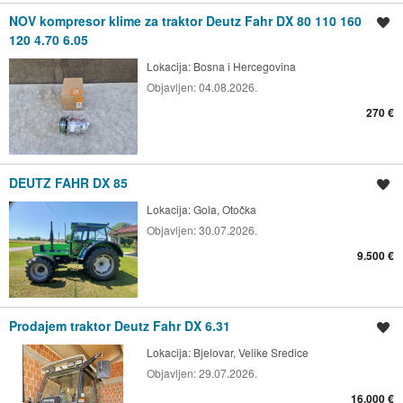
NOV kompresor klime za traktor Deutz Fahr DX 80 110 160
Spremi oglas
120 4.70 6.05
Lokacija:
Bosna i Hercegovina
Objavljen:
04.08.2026.
270 €
DEUTZ FAHR DX 85
Spremi oglas
Lokacija:
Gola, Otočka
Objavljen:
30.07.2026.
9.500 €
Prodajem traktor Deutz Fahr DX 6.31
Spremi oglas
Lokacija:
Bjelovar, Velike Sredice
Objavljen:
29.07.2026.
16.000 €