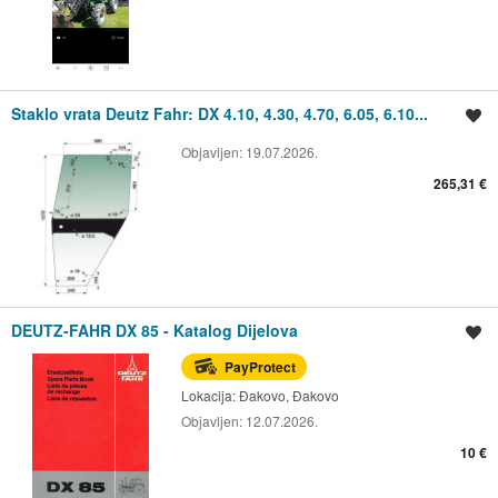
Staklo vrata Deutz Fahr: DX 4.10, 4.30, 4.70, 6.05, 6.10...
Spremi oglas
Objavljen:
19.07.2026.
265,31 €
DEUTZ-FAHR DX 85 - Katalog Dijelova
Spremi oglas
PayProtect
Lokacija:
Đakovo, Đakovo
Objavljen:
12.07.2026.
10 €