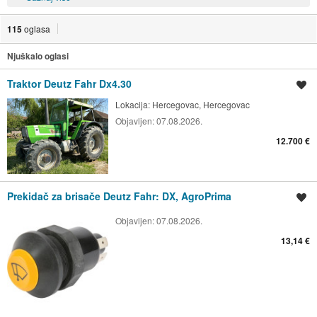
115
oglasa
Njuškalo oglasi
Traktor Deutz Fahr Dx4.30
Spremi oglas
Lokacija:
Hercegovac, Hercegovac
Objavljen:
07.08.2026.
12.700 €
Prekidač za brisače Deutz Fahr: DX, AgroPrima
Spremi oglas
Objavljen:
07.08.2026.
13,14 €