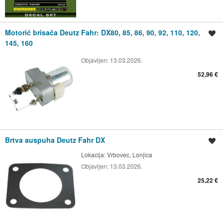
Motorić brisača Deutz Fahr: DX80, 85, 86, 90, 92, 110, 120,
Spremi oglas
145, 160
Objavljen:
13.03.2026.
52,96 €
Brtva auspuha Deutz Fahr DX
Spremi oglas
Lokacija:
Vrbovec, Lonjica
Objavljen:
13.03.2026.
25,22 €