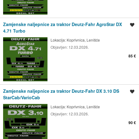
Zamjenske naljepnice za traktor Deutz-Fahr AgroStar DX
Spremi oglas
4.71 Turbo
Lokacija:
Koprivnica, Lenišće
Objavljen:
12.03.2026.
85 €
Zamjenske naljepnice za traktor Deutz-Fahr DX 3.10 DS
Spremi oglas
StarCab/VarioCab
Lokacija:
Koprivnica, Lenišće
Objavljen:
12.03.2026.
90 €