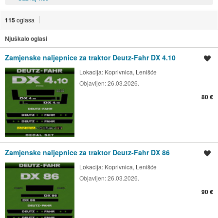
115
oglasa
Njuškalo oglasi
Zamjenske naljepnice za traktor Deutz-Fahr DX 4.10
Spremi oglas
Lokacija:
Koprivnica, Lenišće
Objavljen:
26.03.2026.
80 €
Zamjenske naljepnice za traktor Deutz-Fahr DX 86
Spremi oglas
Lokacija:
Koprivnica, Lenišće
Objavljen:
26.03.2026.
90 €