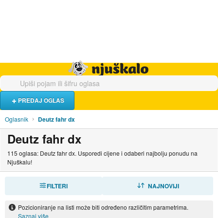
Hrana i piće
Turistički smještaj
Poslovi
Njuškalo naslovnica
PREDAJ OGLAS
Oglasnik
Deutz fahr dx
Deutz fahr dx
115 oglasa: Deutz fahr dx. Usporedi cijene i odaberi najbolju ponudu na
Njuškalu!
FILTERI
SORTIRAJ
NAJNOVIJI
Pozicioniranje na listi može biti određeno različitim parametrima.
Saznaj više