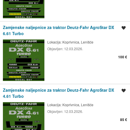
Zamjenske naljepnice za traktor Deutz-Fahr AgroStar DX
Spremi oglas
6.61 Turbo
Lokacija:
Koprivnica, Lenišće
Objavljen:
12.03.2026.
100 €
Zamjenske naljepnice za traktor Deutz-Fahr AgroStar DX
Spremi oglas
4.61 Turbo
Lokacija:
Koprivnica, Lenišće
Objavljen:
12.03.2026.
85 €