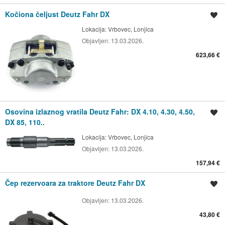
Kočiona čeljust Deutz Fahr DX
Spremi oglas
Lokacija:
Vrbovec, Lonjica
Objavljen:
13.03.2026.
623,66 €
Osovina izlaznog vratila Deutz Fahr: DX 4.10, 4.30, 4.50,
Spremi oglas
DX 85, 110..
Lokacija:
Vrbovec, Lonjica
Objavljen:
13.03.2026.
157,94 €
Čep rezervoara za traktore Deutz Fahr DX
Spremi oglas
Objavljen:
13.03.2026.
43,80 €