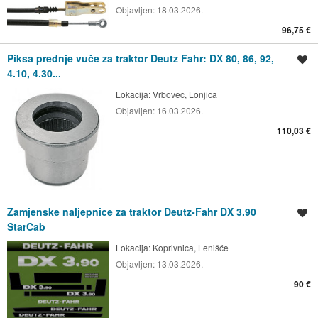
Objavljen:
18.03.2026.
96,75 €
Piksa prednje vuče za traktor Deutz Fahr: DX 80, 86, 92,
Spremi oglas
4.10, 4.30...
Lokacija:
Vrbovec, Lonjica
Objavljen:
16.03.2026.
110,03 €
Zamjenske naljepnice za traktor Deutz-Fahr DX 3.90
Spremi oglas
StarCab
Lokacija:
Koprivnica, Lenišće
Objavljen:
13.03.2026.
90 €