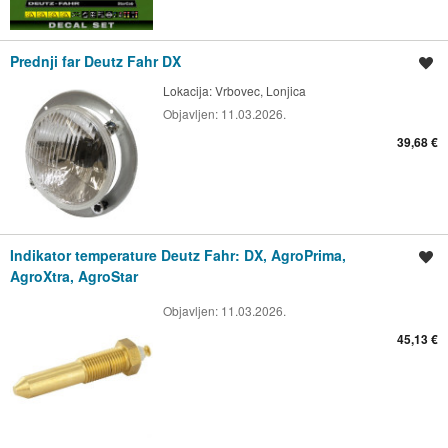
Prednji far Deutz Fahr DX
Spremi oglas
Lokacija:
Vrbovec, Lonjica
Objavljen:
11.03.2026.
39,68 €
Indikator temperature Deutz Fahr: DX, AgroPrima,
Spremi oglas
AgroXtra, AgroStar
Objavljen:
11.03.2026.
45,13 €