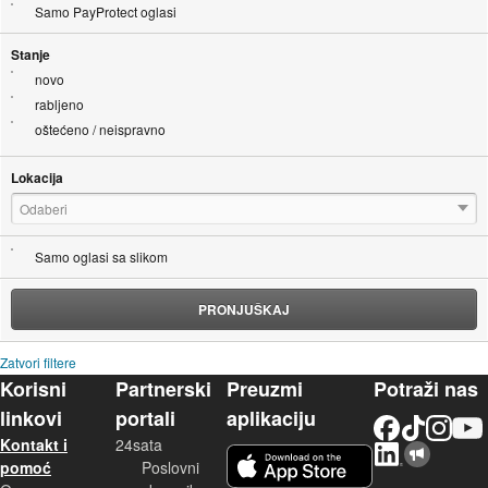
Samo PayProtect oglasi
Stanje
novo
rabljeno
oštećeno / neispravno
Lokacija
Odaberi
Samo oglasi sa slikom
PRONJUŠKAJ
Zatvori filtere
Korisni
Partnerski
Preuzmi
Potraži nas
linkovi
portali
aplikaciju
Facebook
TikTok
Instagram
YouTu
Kontakt i
24sata
LinkedIn
Njuškalo blog
iOS aplikacija
pomoć
Poslovni