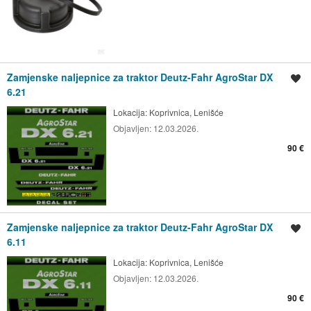
Zamjenske naljepnice za traktor Deutz-Fahr AgroStar DX
Spremi oglas
6.21
Lokacija:
Koprivnica, Lenišće
Objavljen:
12.03.2026.
90 €
Zamjenske naljepnice za traktor Deutz-Fahr AgroStar DX
Spremi oglas
6.11
Lokacija:
Koprivnica, Lenišće
Objavljen:
12.03.2026.
90 €