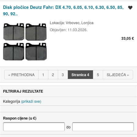
Disk pločice Deutz Fahr: DX 4.70, 6.05, 6.10, 6.30, 6.50, 85,
Spremi oglas
90, 92..
Lokacija:
Vrbovec, Lonjica
Objavljen:
11.03.2026.
33,05 €
«
PRETHODNA
1
2
3
Stranica
4
5
SLJEDEĆA
»
FILTRIRAJ REZULTATE
Kategorija
(prikaži sve)
Raspon cijene (u €)
do