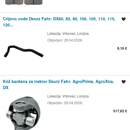
Crijevo vode Deutz Fahr: DX80, 85, 90, 100, 105, 110, 115,
Spremi oglas
120...
Lokacija:
Vrbovec, Lonjica
Objavljen:
29.04.2026.
9,16 €
Križ kardana za traktor Deutz Fahr: AgroPrima, AgroXtra,
Spremi oglas
DX
Lokacija:
Vrbovec, Lonjica
Objavljen:
29.04.2026.
517,62 €