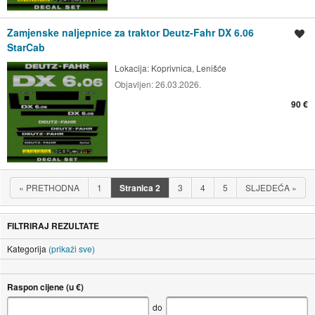
Zamjenske naljepnice za traktor Deutz-Fahr DX 6.06
Spremi oglas
StarCab
Lokacija:
Koprivnica, Lenišće
Objavljen:
26.03.2026.
90 €
«
PRETHODNA
1
Stranica
2
3
4
5
SLJEDEĆA
»
FILTRIRAJ REZULTATE
Kategorija
(prikaži sve)
Raspon cijene (u €)
do