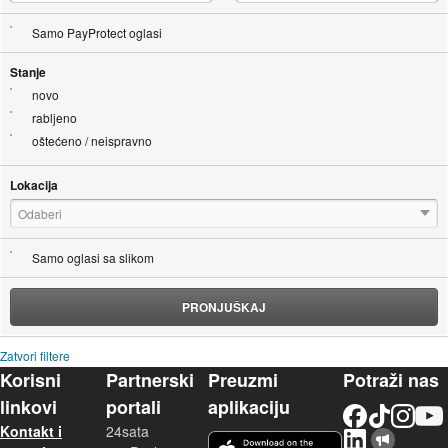
Samo PayProtect oglasi
Stanje
novo
rabljeno
oštećeno / neispravno
Lokacija
Odaberi
Samo oglasi sa slikom
PRONJUŠKAJ
Zatvori filtere
Korisni
Partnerski
Preuzmi
Potraži nas
linkovi
portali
aplikaciju
Facebook
TikTok
Instagram
YouTu
Kontakt i
24sata
LinkedIn
Njuškalo blog
iOS aplikacija