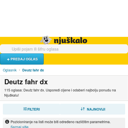
Hrana i piće
Turistički smještaj
Poslovi
Njuškalo naslovnica
PREDAJ OGLAS
Oglasnik
Deutz fahr dx
Deutz fahr dx
115 oglasa: Deutz fahr dx. Usporedi cijene i odaberi najbolju ponudu na
Njuškalu!
FILTERI
SORTIRAJ
NAJNOVIJI
Pozicioniranje na listi može biti određeno različitim parametrima.
Saznaj više