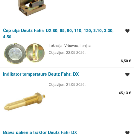
Čep ulja Deutz Fahr: DX 80, 85, 90, 110, 120, 3.10, 3.30,
Spremi oglas
4.50...
Lokacija:
Vrbovec, Lonjica
Objavljen:
22.05.2026.
6,50 €
Indikator temperature Deutz Fahr: DX
Spremi oglas
Objavljen:
21.05.2026.
45,13 €
Brava paljenja traktor Deutz Fahr DX
Spremi oglas