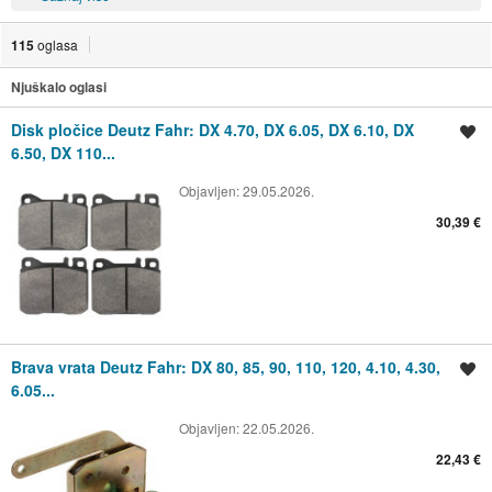
115
oglasa
Njuškalo oglasi
Disk pločice Deutz Fahr: DX 4.70, DX 6.05, DX 6.10, DX
Spremi oglas
6.50, DX 110...
Objavljen:
29.05.2026.
30,39 €
Brava vrata Deutz Fahr: DX 80, 85, 90, 110, 120, 4.10, 4.30,
Spremi oglas
6.05...
Objavljen:
22.05.2026.
22,43 €