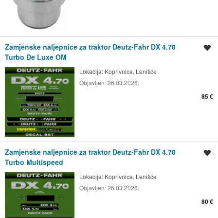
Zamjenske naljepnice za traktor Deutz-Fahr DX 4.70
Spremi oglas
Turbo De Luxe OM
Lokacija:
Koprivnica, Lenišće
Objavljen:
26.03.2026.
85 €
Zamjenske naljepnice za traktor Deutz-Fahr DX 4.70
Spremi oglas
Turbo Multispeed
Lokacija:
Koprivnica, Lenišće
Objavljen:
26.03.2026.
80 €