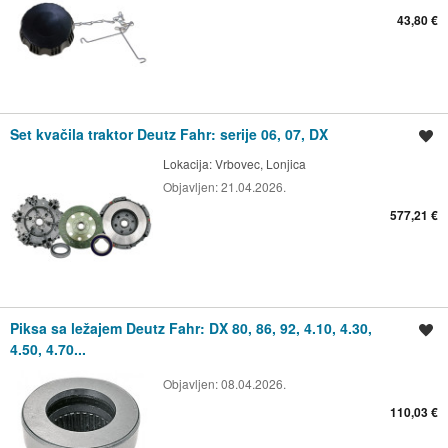
43,80 €
Set kvačila traktor Deutz Fahr: serije 06, 07, DX
Spremi oglas
Lokacija:
Vrbovec, Lonjica
Objavljen:
21.04.2026.
577,21 €
Piksa sa ležajem Deutz Fahr: DX 80, 86, 92, 4.10, 4.30,
Spremi oglas
4.50, 4.70...
Objavljen:
08.04.2026.
110,03 €