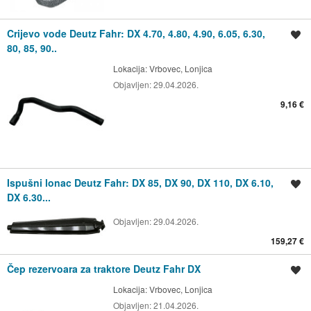
Crijevo vode Deutz Fahr: DX 4.70, 4.80, 4.90, 6.05, 6.30,
Spremi oglas
80, 85, 90..
Lokacija:
Vrbovec, Lonjica
Objavljen:
29.04.2026.
9,16 €
Ispušni lonac Deutz Fahr: DX 85, DX 90, DX 110, DX 6.10,
Spremi oglas
DX 6.30...
Objavljen:
29.04.2026.
159,27 €
Čep rezervoara za traktore Deutz Fahr DX
Spremi oglas
Lokacija:
Vrbovec, Lonjica
Objavljen:
21.04.2026.