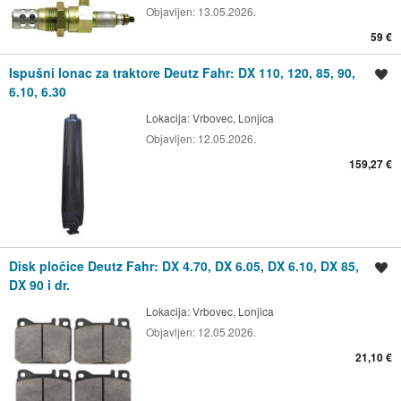
Objavljen:
13.05.2026.
59 €
Ispušni lonac za traktore Deutz Fahr: DX 110, 120, 85, 90,
Spremi oglas
6.10, 6.30
Lokacija:
Vrbovec, Lonjica
Objavljen:
12.05.2026.
159,27 €
Disk pločice Deutz Fahr: DX 4.70, DX 6.05, DX 6.10, DX 85,
Spremi oglas
DX 90 i dr.
Lokacija:
Vrbovec, Lonjica
Objavljen:
12.05.2026.
21,10 €