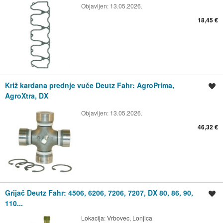
Objavljen:
13.05.2026.
18,45 €
Križ kardana prednje vuče Deutz Fahr: AgroPrima,
Spremi oglas
AgroXtra, DX
Objavljen:
13.05.2026.
46,32 €
Grijač Deutz Fahr: 4506, 6206, 7206, 7207, DX 80, 86, 90,
Spremi oglas
110...
Lokacija:
Vrbovec, Lonjica