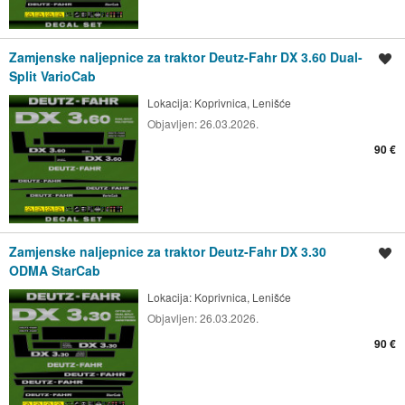
Zamjenske naljepnice za traktor Deutz-Fahr DX 3.60 Dual-
Spremi oglas
Split VarioCab
Lokacija:
Koprivnica, Lenišće
Objavljen:
26.03.2026.
90 €
Zamjenske naljepnice za traktor Deutz-Fahr DX 3.30
Spremi oglas
ODMA StarCab
Lokacija:
Koprivnica, Lenišće
Objavljen:
26.03.2026.
90 €