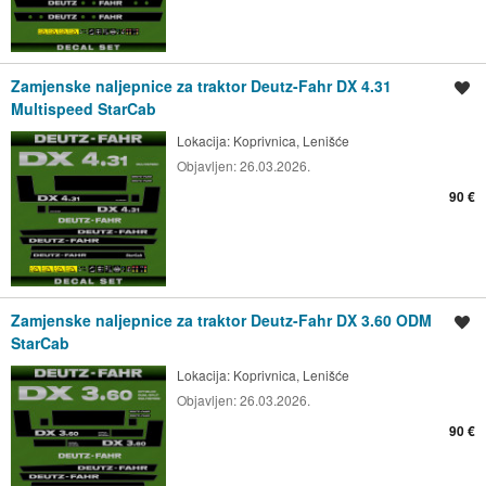
Zamjenske naljepnice za traktor Deutz-Fahr DX 4.31
Spremi oglas
Multispeed StarCab
Lokacija:
Koprivnica, Lenišće
Objavljen:
26.03.2026.
90 €
Zamjenske naljepnice za traktor Deutz-Fahr DX 3.60 ODM
Spremi oglas
StarCab
Lokacija:
Koprivnica, Lenišće
Objavljen:
26.03.2026.
90 €