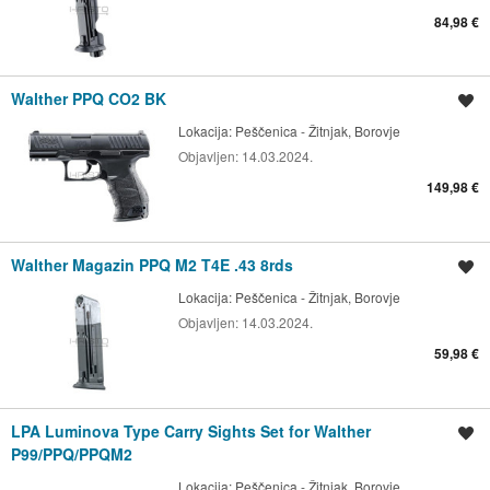
84,98 €
Walther PPQ CO2 BK
Spremi oglas
Lokacija:
Peščenica - Žitnjak, Borovje
Objavljen:
14.03.2024.
149,98 €
Walther Magazin PPQ M2 T4E .43 8rds
Spremi oglas
Lokacija:
Peščenica - Žitnjak, Borovje
Objavljen:
14.03.2024.
59,98 €
LPA Luminova Type Carry Sights Set for Walther
Spremi oglas
P99/PPQ/PPQM2
Lokacija:
Peščenica - Žitnjak, Borovje