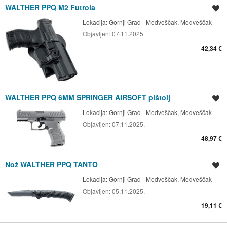
WALTHER PPQ M2 Futrola
Spremi oglas
Lokacija:
Gornji Grad - Medveščak, Medveščak
Objavljen:
07.11.2025.
42,34 €
WALTHER PPQ 6MM SPRINGER AIRSOFT pištolj
Spremi oglas
Lokacija:
Gornji Grad - Medveščak, Medveščak
Objavljen:
07.11.2025.
48,97 €
Nož WALTHER PPQ TANTO
Spremi oglas
Lokacija:
Gornji Grad - Medveščak, Medveščak
Objavljen:
05.11.2025.
19,11 €