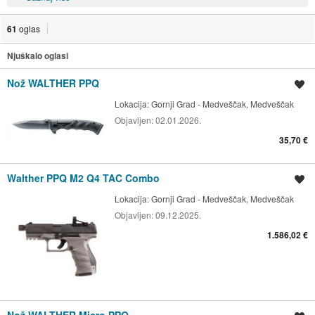
61
oglas
Njuškalo oglasi
Nož WALTHER PPQ
Spremi oglas
Lokacija:
Gornji Grad - Medveščak, Medveščak
Objavljen:
02.01.2026.
35,70 €
Walther PPQ M2 Q4 TAC Combo
Spremi oglas
Lokacija:
Gornji Grad - Medveščak, Medveščak
Objavljen:
09.12.2025.
1.586,02 €
Nož WALTHER Micro PPQ