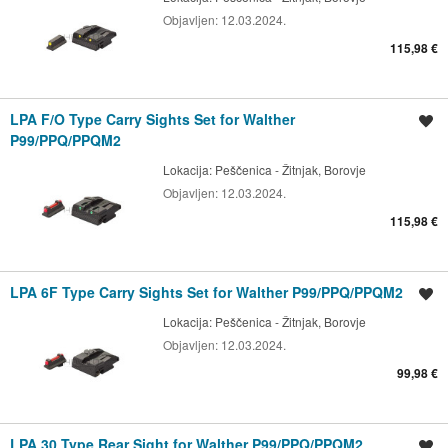
Objavljen:
12.03.2024.
115,98 €
LPA F/O Type Carry Sights Set for Walther
Spremi oglas
P99/PPQ/PPQM2
Lokacija:
Peščenica - Žitnjak, Borovje
Objavljen:
12.03.2024.
115,98 €
LPA 6F Type Carry Sights Set for Walther P99/PPQ/PPQM2
Spremi oglas
Lokacija:
Peščenica - Žitnjak, Borovje
Objavljen:
12.03.2024.
99,98 €
LPA 30 Type Rear Sight for Walther P99/PPQ/PPQM2
Spremi oglas