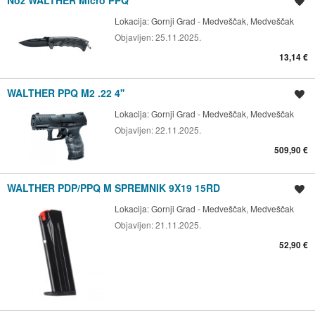
Spremi oglas
Lokacija:
Gornji Grad - Medveščak, Medveščak
Objavljen:
25.11.2025.
13,14 €
WALTHER PPQ M2 .22 4''
Spremi oglas
Lokacija:
Gornji Grad - Medveščak, Medveščak
Objavljen:
22.11.2025.
509,90 €
WALTHER PDP/PPQ M SPREMNIK 9X19 15RD
Spremi oglas
Lokacija:
Gornji Grad - Medveščak, Medveščak
Objavljen:
21.11.2025.
52,90 €