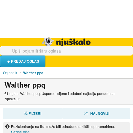
Hrana i piće
Turistički smještaj
Poslovi
Njuškalo naslovnica
PREDAJ OGLAS
Oglasnik
Walther ppq
Walther ppq
61 oglas: Walther ppq. Usporedi cijene i odaberi najbolju ponudu na
Njuškalu!
FILTERI
SORTIRAJ
NAJNOVIJI
Pozicioniranje na listi može biti određeno različitim parametrima.
Saznaj više