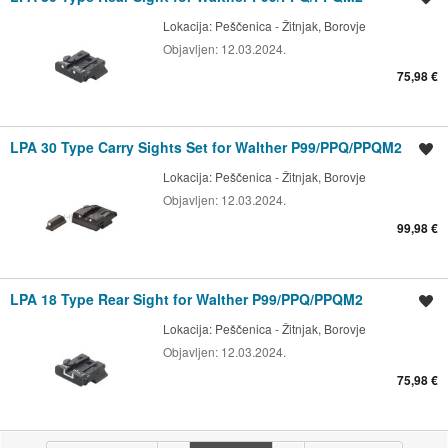
Lokacija:
Peščenica - Žitnjak, Borovje
Objavljen:
12.03.2024.
75,98 €
LPA 30 Type Carry Sights Set for Walther P99/PPQ/PPQM2
Spremi oglas
Lokacija:
Peščenica - Žitnjak, Borovje
Objavljen:
12.03.2024.
99,98 €
LPA 18 Type Rear Sight for Walther P99/PPQ/PPQM2
Spremi oglas
Lokacija:
Peščenica - Žitnjak, Borovje
Objavljen:
12.03.2024.
75,98 €