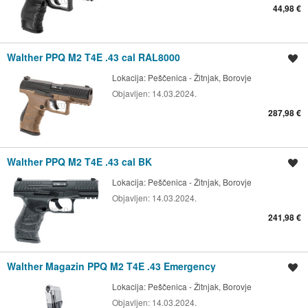
44,98 €
Walther PPQ M2 T4E .43 cal RAL8000
Spremi oglas
Lokacija:
Peščenica - Žitnjak, Borovje
Objavljen:
14.03.2024.
287,98 €
Walther PPQ M2 T4E .43 cal BK
Spremi oglas
Lokacija:
Peščenica - Žitnjak, Borovje
Objavljen:
14.03.2024.
241,98 €
Walther Magazin PPQ M2 T4E .43 Emergency
Spremi oglas
Lokacija:
Peščenica - Žitnjak, Borovje
Objavljen:
14.03.2024.