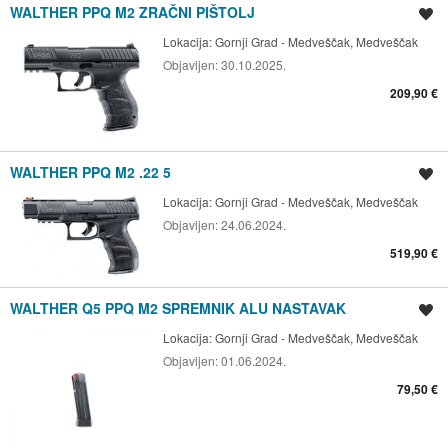
WALTHER PPQ M2 ZRAČNI PIŠTOLJ
Spremi oglas
Lokacija:
Gornji Grad - Medveščak, Medveščak
Objavljen:
30.10.2025.
209,90 €
WALTHER PPQ M2 .22 5
Spremi oglas
Lokacija:
Gornji Grad - Medveščak, Medveščak
Objavljen:
24.06.2024.
519,90 €
WALTHER Q5 PPQ M2 SPREMNIK ALU NASTAVAK
Spremi oglas
Lokacija:
Gornji Grad - Medveščak, Medveščak
Objavljen:
01.06.2024.
79,50 €