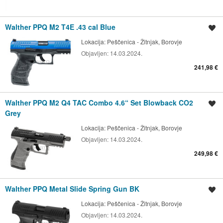
Walther PPQ M2 T4E .43 cal Blue
Spremi oglas
Lokacija:
Peščenica - Žitnjak, Borovje
Objavljen:
14.03.2024.
241,98 €
Walther PPQ M2 Q4 TAC Combo 4.6“ Set Blowback CO2
Spremi oglas
Grey
Lokacija:
Peščenica - Žitnjak, Borovje
Objavljen:
14.03.2024.
249,98 €
Walther PPQ Metal Slide Spring Gun BK
Spremi oglas
Lokacija:
Peščenica - Žitnjak, Borovje
Objavljen:
14.03.2024.