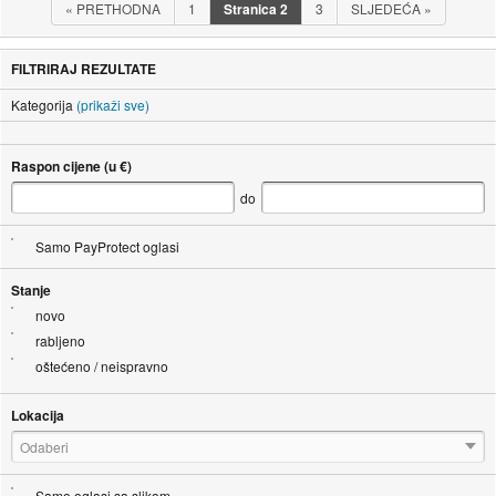
«
PRETHODNA
1
Stranica
2
3
SLJEDEĆA
»
FILTRIRAJ REZULTATE
Kategorija
(prikaži sve)
Raspon cijene (u €)
do
Samo PayProtect oglasi
Stanje
novo
rabljeno
oštećeno / neispravno
Lokacija
Odaberi
Samo oglasi sa slikom