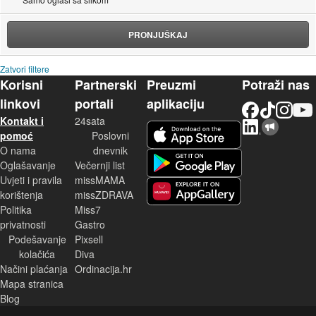
PRONJUŠKAJ
Zatvori filtere
Korisni
Partnerski
Preuzmi
Potraži nas
linkovi
portali
aplikaciju
Facebook
TikTok
Instagram
YouTu
Kontakt i
24sata
LinkedIn
Njuškalo blog
iOS aplikacija
pomoć
Poslovni
O nama
dnevnik
Android aplikacija
Oglašavanje
Večernji list
Uvjeti i pravila
missMAMA
korištenja
missZDRAVA
Huawei aplikacija
Politika
Miss7
privatnosti
Gastro
Podešavanje
Pixsell
kolačića
Diva
Načini plaćanja
Ordinacija.hr
Mapa stranica
Blog