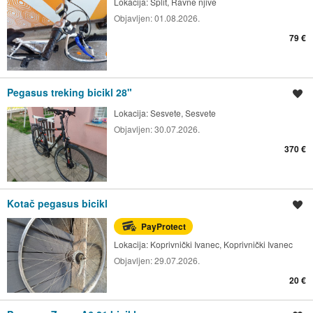
Lokacija:
Split, Ravne njive
Objavljen:
01.08.2026.
79 €
Pegasus treking bicikl 28"
Spremi oglas
Lokacija:
Sesvete, Sesvete
Objavljen:
30.07.2026.
370 €
Kotač pegasus bicikl
Spremi oglas
PayProtect
Lokacija:
Koprivnički Ivanec, Koprivnički Ivanec
Objavljen:
29.07.2026.
20 €