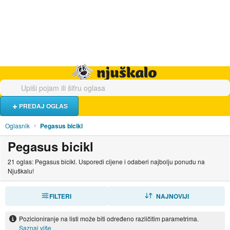
Hrana i piće
Turistički smještaj
Poslovi
Njuškalo naslovnica
PREDAJ OGLAS
Oglasnik
Pegasus bicikl
Pegasus bicikl
21 oglas: Pegasus bicikl. Usporedi cijene i odaberi najbolju ponudu na
Njuškalu!
FILTERI
SORTIRAJ
NAJNOVIJI
Pozicioniranje na listi može biti određeno različitim parametrima.
Saznaj više