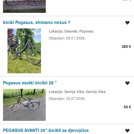
bicikl Pegasus, shimano nexus 7
Spremi oglas
Lokacija:
Sesvete, Popovec
Objavljen:
26.07.2026.
385 €
Pegasus muški bicikli 28 "
Spremi oglas
Lokacija:
Gornja Vrba, Gornja Vrba
Objavljen:
25.07.2026.
55 €
PEGASUS AVANTI 26"-bicikli za djevojčice
Spremi oglas