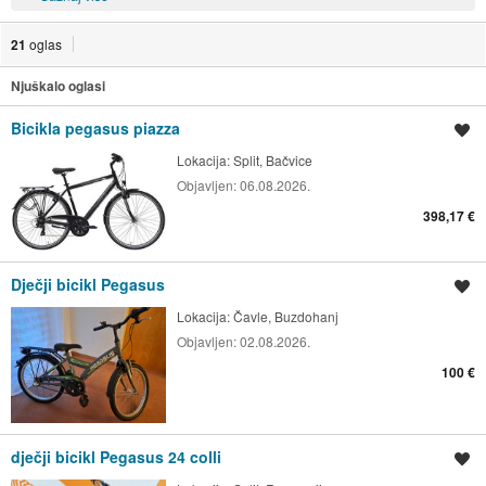
21
oglas
Njuškalo oglasi
Bicikla pegasus piazza
Spremi oglas
Lokacija:
Split, Bačvice
Objavljen:
06.08.2026.
398,17 €
Dječji bicikl Pegasus
Spremi oglas
Lokacija:
Čavle, Buzdohanj
Objavljen:
02.08.2026.
100 €
dječji bicikl Pegasus 24 colli
Spremi oglas