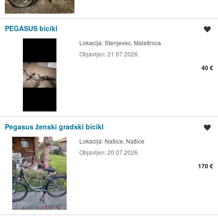
PEGASUS bicikl
Spremi oglas
Lokacija:
Stenjevec, Malešnica
Objavljen:
21.07.2026.
40 €
Pegasus ženski gradski bicikl
Spremi oglas
Lokacija:
Našice, Našice
Objavljen:
20.07.2026.
170 €