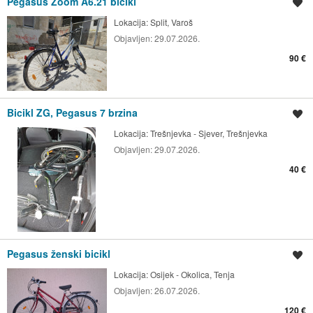
Pegasus Zoom A6.21 bicikl
Spremi oglas
Lokacija:
Split, Varoš
Objavljen:
29.07.2026.
90 €
Bicikl ZG, Pegasus 7 brzina
Spremi oglas
Lokacija:
Trešnjevka - Sjever, Trešnjevka
Objavljen:
29.07.2026.
40 €
Pegasus ženski bicikl
Spremi oglas
Lokacija:
Osijek - Okolica, Tenja
Objavljen:
26.07.2026.
120 €