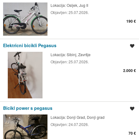
Lokacija:
Osijek, Jug II
Objavljen:
25.07.2026.
190 €
Elektricni bicikli Pegasus
Spremi oglas
Lokacija:
Sibinj, Završje
Objavljen:
25.07.2026.
2.000 €
Bicikl power s pegasus
Spremi oglas
Lokacija:
Donji Grad, Donji grad
Objavljen:
24.07.2026.
70 €