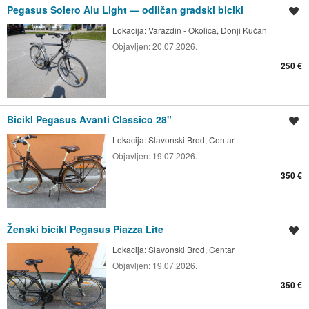
Pegasus Solero Alu Light — odličan gradski bicikl
Spremi oglas
Lokacija:
Varaždin - Okolica, Donji Kućan
Objavljen:
20.07.2026.
250 €
Bicikl Pegasus Avanti Classico 28"
Spremi oglas
Lokacija:
Slavonski Brod, Centar
Objavljen:
19.07.2026.
350 €
Ženski bicikl Pegasus Piazza Lite
Spremi oglas
Lokacija:
Slavonski Brod, Centar
Objavljen:
19.07.2026.
350 €