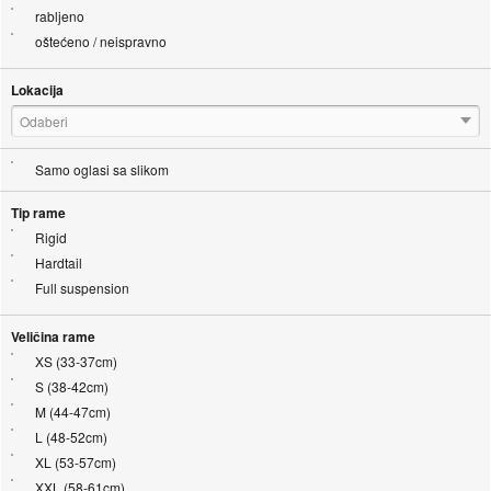
rabljeno
oštećeno / neispravno
Lokacija
Odaberi
Samo oglasi sa slikom
Tip rame
Rigid
Hardtail
Full suspension
Veličina rame
XS (33-37cm)
S (38-42cm)
M (44-47cm)
L (48-52cm)
XL (53-57cm)
XXL (58-61cm)