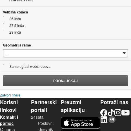
Veličina kotača
26 inča
27.5 inča
29 inča
Geometrija rame
Samo oglasi webshopova
PRONJUŠKAJ
Zatvori filtere
Korisni
Partnerski
Preuzmi
Potraži nas
linkovi
portali
aplikaciju
Facebook
TikTok
Instagram
YouTu
Kontakt i
24sata
LinkedIn
Njuškalo blog
iOS aplikacija
pomoć
Poslovni
O nama
dnevnik
Android aplikacija