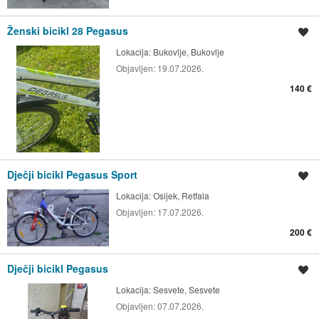
Ženski bicikl 28 Pegasus
Spremi oglas
Lokacija:
Bukovlje, Bukovlje
Objavljen:
19.07.2026.
140 €
Dječji bicikl Pegasus Sport
Spremi oglas
Lokacija:
Osijek, Retfala
Objavljen:
17.07.2026.
200 €
Dječji bicikl Pegasus
Spremi oglas
Lokacija:
Sesvete, Sesvete
Objavljen:
07.07.2026.