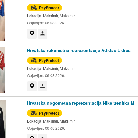
PayProtect
Lokacija:
Maksimir, Maksimir
Objavljen:
06.08.2026.
Prikaži na mapi
Korisnik nije trgovac
Hrvatska rukometna reprezentacija Adidas L dres
PayProtect
Lokacija:
Maksimir, Maksimir
Objavljen:
06.08.2026.
Prikaži na mapi
Korisnik nije trgovac
Hrvatska nogometna reprezentacija Nike trenirka M
PayProtect
Lokacija:
Maksimir, Maksimir
Objavljen:
06.08.2026.