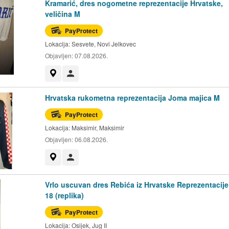
Kramarić, dres nogometne reprezentacije Hrvatske,
veličina M
PayProtect
Lokacija:
Sesvete, Novi Jelkovec
Objavljen:
07.08.2026.
Prikaži na mapi
Korisnik nije trgovac
Hrvatska rukometna reprezentacija Joma majica M
PayProtect
Lokacija:
Maksimir, Maksimir
Objavljen:
06.08.2026.
Prikaži na mapi
Korisnik nije trgovac
Vrlo uscuvan dres Rebića iz Hrvatske Reprezentacije
18 (replika)
PayProtect
Lokacija:
Osijek, Jug II