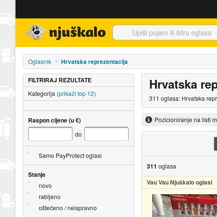
Njuškalo naslovnica
Oglasnik
Hrvatska reprezentacija
FILTRIRAJ REZULTATE
Hrvatska rep
Kategorija
(prikaži top 12)
311 oglasa: Hrvatska repr
Pozicioniranje na listi 
Raspon cijene (u €)
do
Samo PayProtect oglasi
311
oglasa
Stanje
Vau Vau Njuškalo oglasi
novo
rabljeno
oštećeno / neispravno