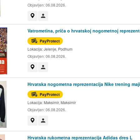
Objavljen:
06.08.2026.
Prikaži na mapi
Korisnik nije trgovac
Vatrometina, priča o hrvatskoj nogometnoj reprezenta
PayProtect
Lokacija:
Jelenje, Podhum
Objavljen:
06.08.2026.
Prikaži na mapi
Korisnik nije trgovac
Hrvatska nogometna reprezentacija Nike trening maj
PayProtect
Lokacija:
Maksimir, Maksimir
Objavljen:
06.08.2026.
Prikaži na mapi
Korisnik nije trgovac
Hrvatska rukometna reprezentacija Adidas dres L