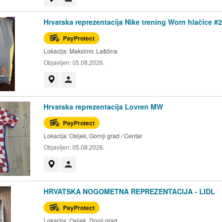
Hrvatska reprezentacija Nike trening Worn hlačice #2
PayProtect
Lokacija:
Maksimir, Lašćina
Objavljen:
05.08.2026.
Prikaži na mapi
Korisnik nije trgovac
Hrvatska reprezentacija Lovren MW
PayProtect
Lokacija:
Osijek, Gornji grad / Centar
Objavljen:
05.08.2026.
Prikaži na mapi
Korisnik nije trgovac
HRVATSKA NOGOMETNA REPREZENTACIJA - LIDL
PayProtect
Lokacija:
Osijek, Donji grad