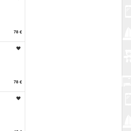
78 €
Spremi oglas
78 €
Spremi oglas