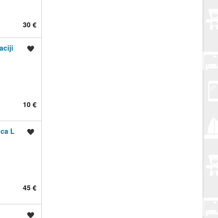
30 €
ciji
Spremi oglas
10 €
ica L
Spremi oglas
45 €
Spremi oglas