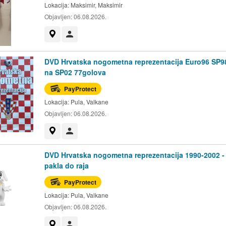
Lokacija:
Maksimir, Maksimir
Objavljen:
06.08.2026.
Prikaži na mapi
Korisnik nije trgovac
DVD Hrvatska nogometna reprezentacija Euro96 SP9
na SP02 77golova
PayProtect
Lokacija:
Pula, Valkane
Objavljen:
06.08.2026.
Prikaži na mapi
Korisnik nije trgovac
DVD Hrvatska nogometna reprezentacija 1990-2002 -
pakla do raja
PayProtect
Lokacija:
Pula, Valkane
Objavljen:
06.08.2026.
Prikaži na mapi
Korisnik nije trgovac