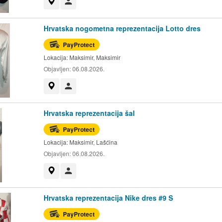
Prikaži na mapi
Korisnik nije trgovac
Hrvatska nogometna reprezentacija Lotto dres
PayProtect
Lokacija:
Maksimir, Maksimir
Objavljen:
06.08.2026.
Prikaži na mapi
Korisnik nije trgovac
Hrvatska reprezentacija šal
PayProtect
Lokacija:
Maksimir, Lašćina
Objavljen:
06.08.2026.
Prikaži na mapi
Korisnik nije trgovac
Hrvatska reprezentacija Nike dres #9 S
PayProtect