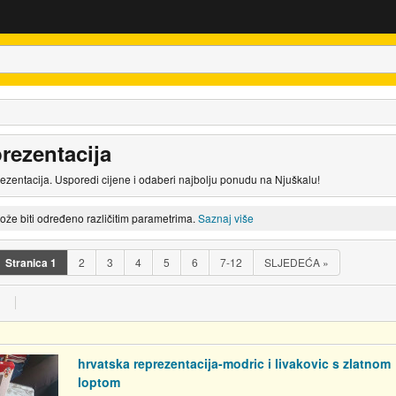
rezentacija
ezentacija. Usporedi cijene i odaberi najbolju ponudu na Njuškalu!
može biti određeno različitim parametrima.
Saznaj više
Stranica
1
2
3
4
5
6
7-12
SLJEDEĆA
»
hrvatska reprezentacija-modric i livakovic s zlatnom
loptom