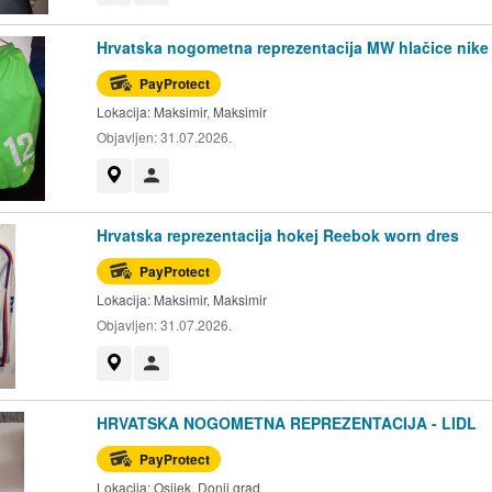
Hrvatska nogometna reprezentacija MW hlačice nike
PayProtect
Lokacija:
Maksimir, Maksimir
Objavljen:
31.07.2026.
Prikaži na mapi
Korisnik nije trgovac
Hrvatska reprezentacija hokej Reebok worn dres
PayProtect
Lokacija:
Maksimir, Maksimir
Objavljen:
31.07.2026.
Prikaži na mapi
Korisnik nije trgovac
HRVATSKA NOGOMETNA REPREZENTACIJA - LIDL
PayProtect
Lokacija:
Osijek, Donji grad