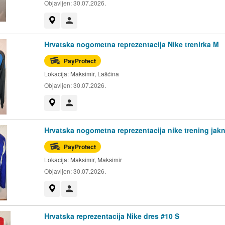
Objavljen:
30.07.2026.
Prikaži na mapi
Korisnik nije trgovac
Hrvatska nogometna reprezentacija Nike trenirka M
PayProtect
Lokacija:
Maksimir, Lašćina
Objavljen:
30.07.2026.
Prikaži na mapi
Korisnik nije trgovac
Hrvatska nogometna reprezentacija nike trening jak
PayProtect
Lokacija:
Maksimir, Maksimir
Objavljen:
30.07.2026.
Prikaži na mapi
Korisnik nije trgovac
Hrvatska reprezentacija Nike dres #10 S