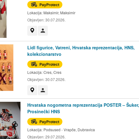
PayProtect
Lokacija:
Maksimir, Maksimir
Objavljen:
30.07.2026.
Prikaži na mapi
Korisnik nije trgovac
Lidl figurice, Vatreni, Hrvatska reprezentacija, HNS,
kolekcionarstvo
PayProtect
Lokacija:
Cres, Cres
Objavljen:
30.07.2026.
Prikaži na mapi
Korisnik nije trgovac
Hrvatska nogometna reprezentacija POSTER – Šuker
Prosinečki HNS
PayProtect
Lokacija:
Podsused - Vrapče, Dubravica
Objavljen:
29.07.2026.