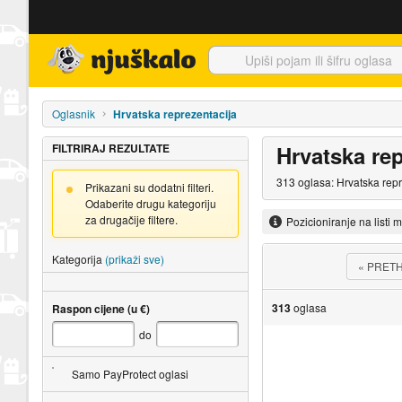
Njuškalo naslovnica
Oglasnik
Hrvatska reprezentacija
FILTRIRAJ REZULTATE
Hrvatska rep
313 oglasa: Hrvatska repr
Prikazani su dodatni filteri.
Odaberite drugu kategoriju
za drugačije filtere.
Pozicioniranje na listi 
Kategorija
(prikaži sve)
«
PRET
313
oglasa
Raspon cijene (u €)
do
Samo PayProtect oglasi