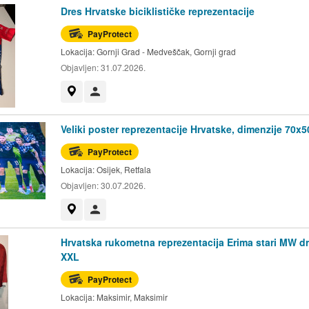
Dres Hrvatske biciklističke reprezentacije
PayProtect
Lokacija:
Gornji Grad - Medveščak, Gornji grad
Objavljen:
31.07.2026.
Prikaži na mapi
Korisnik nije trgovac
Veliki poster reprezentacije Hrvatske, dimenzije 70x
PayProtect
Lokacija:
Osijek, Retfala
Objavljen:
30.07.2026.
Prikaži na mapi
Korisnik nije trgovac
Hrvatska rukometna reprezentacija Erima stari MW d
XXL
PayProtect
Lokacija:
Maksimir, Maksimir