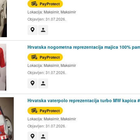
PayProtect
Lokacija:
Maksimir, Maksimir
Objavljen:
31.07.2026.
Prikaži na mapi
Korisnik nije trgovac
Hrvatska nogometna reprezentacija majica 100% pa
PayProtect
Lokacija:
Maksimir, Maksimir
Objavljen:
31.07.2026.
Prikaži na mapi
Korisnik nije trgovac
Hrvatska vaterpolo reprezentacija turbo MW kapica 
PayProtect
Lokacija:
Maksimir, Maksimir
Objavljen:
31.07.2026.
Prikaži na mapi
Korisnik nije trgovac