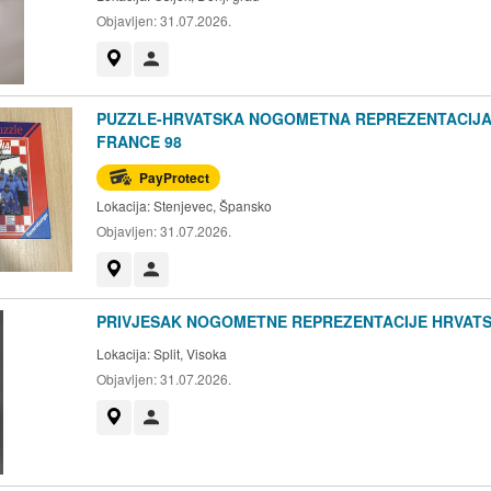
Objavljen:
31.07.2026.
Prikaži na mapi
Korisnik nije trgovac
PUZZLE-HRVATSKA NOGOMETNA REPREZENTACIJA
FRANCE 98
PayProtect
Lokacija:
Stenjevec, Špansko
Objavljen:
31.07.2026.
Prikaži na mapi
Korisnik nije trgovac
PRIVJESAK NOGOMETNE REPREZENTACIJE HRVAT
Lokacija:
Split, Visoka
Objavljen:
31.07.2026.
Prikaži na mapi
Korisnik nije trgovac