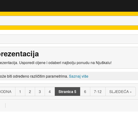
rezentacija
ezentacija. Usporedi cijene i odaberi najbolju ponudu na Njuškalu!
može biti određeno različitim parametrima.
Saznaj više
HODNA
1
2
3
4
Stranica
5
6
7-12
SLJEDEĆA
»