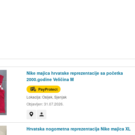
Nike majica hrvatske reprezentacije sa početka
2000.godine Veličina M
PayProtect
Lokacija:
Osijek, Sjenjak
Objavljen:
31.07.2026.
Prikaži na mapi
Korisnik nije trgovac
Hrvatska nogometna reprezentacija Nike majica XL