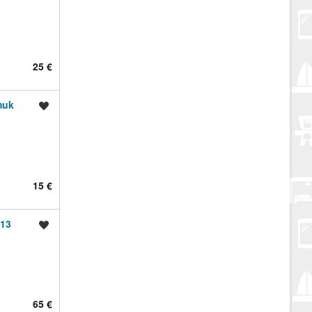
25 €
muk
Spremi oglas
15 €
#13
Spremi oglas
65 €