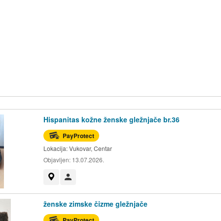
Hispanitas kožne ženske gležnjače br.36
PayProtect
Lokacija:
Vukovar, Centar
Objavljen:
13.07.2026.
Prikaži na mapi
Korisnik nije trgovac
ženske zimske čizme gležnjače
PayProtect