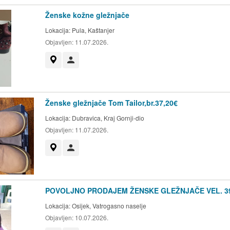
Ženske kožne gležnjače
Lokacija:
Pula, Kaštanjer
Objavljen:
11.07.2026.
Prikaži na mapi
Korisnik nije trgovac
Ženske gležnjače Tom Tailor,br.37,20€
Lokacija:
Dubravica, Kraj Gornji-dio
Objavljen:
11.07.2026.
Prikaži na mapi
Korisnik nije trgovac
POVOLJNO PRODAJEM ŽENSKE GLEŽNJAČE VEL. 3
Lokacija:
Osijek, Vatrogasno naselje
Objavljen:
10.07.2026.