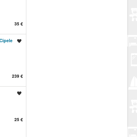
35 €
Cipele
Spremi oglas
239 €
Spremi oglas
25 €