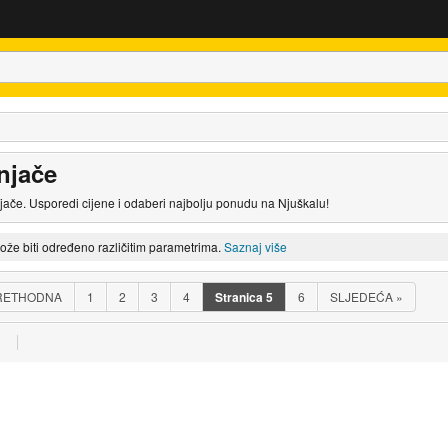
njače
ače. Usporedi cijene i odaberi najbolju ponudu na Njuškalu!
može biti određeno različitim parametrima.
Saznaj više
RETHODNA
1
2
3
4
Stranica
5
6
SLJEDEĆA
»