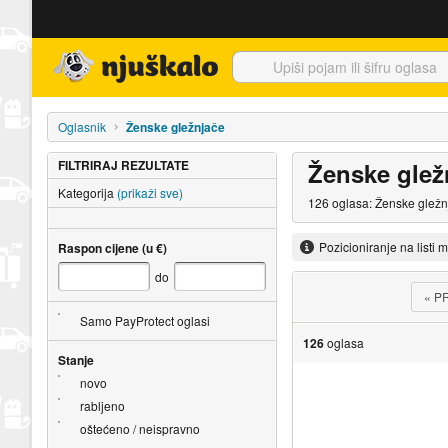
Njuškalo naslovnica
Oglasnik
Ženske gležnjače
FILTRIRAJ REZULTATE
Ženske glež
Kategorija
(prikaži sve)
126 oglasa: Ženske gležnj
Pozicioniranje na listi 
Raspon cijene (u €)
do
«
P
Samo PayProtect oglasi
126
oglasa
Stanje
novo
rabljeno
oštećeno / neispravno