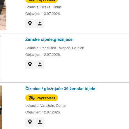
Lokacija:
Rijeka, Turnić
Objavljen:
13.07.2026.
Prikaži na mapi
Korisnik nije trgovac
Ženske cipele,gležnjače
Lokacija:
Podsused - Vrapče, Gajnice
Objavljen:
12.07.2026.
Prikaži na mapi
Korisnik nije trgovac
Čizmice / gležnjače 39 ženske bijele
PayProtect
Lokacija:
Varaždin, Centar
Objavljen:
12.07.2026.
Prikaži na mapi
Korisnik nije trgovac