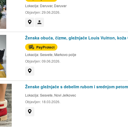
Lokacija:
Daruvar, Daruvar
Objavljen:
29.06.2026.
Prikaži na mapi
Korisnik nije trgovac
Ženska obuća, čizme, gležnjače Louis Vuitton, koža 
PayProtect
Lokacija:
Sesvete, Markovo polje
Objavljen:
09.06.2026.
Prikaži na mapi
Ženske gležnjače s debelim rubom i srednjom petom
Lokacija:
Sesvete, Novi Jelkovec
Objavljen:
18.03.2026.
Prikaži na mapi