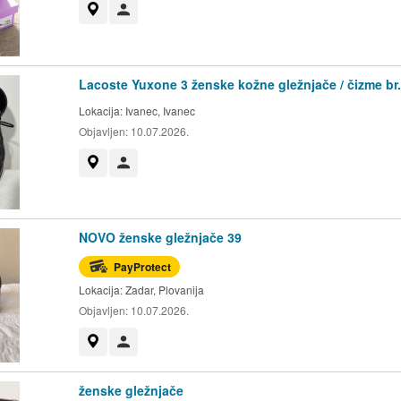
Prikaži na mapi
Korisnik nije trgovac
Lacoste Yuxone 3 ženske kožne gležnjače / čizme br.
Lokacija:
Ivanec, Ivanec
Objavljen:
10.07.2026.
Prikaži na mapi
Korisnik nije trgovac
NOVO ženske gležnjače 39
PayProtect
Lokacija:
Zadar, Plovanija
Objavljen:
10.07.2026.
Prikaži na mapi
Korisnik nije trgovac
ženske gležnjače