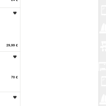
Spremi oglas
29,99 €
Spremi oglas
70 €
Spremi oglas