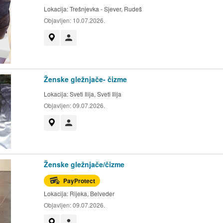
Lokacija:
Trešnjevka - Sjever, Rudeš
Objavljen:
10.07.2026.
Prikaži na mapi
Korisnik nije trgovac
Ženske gležnjače- čizme
Lokacija:
Sveti Ilija, Sveti Ilija
Objavljen:
09.07.2026.
Prikaži na mapi
Korisnik nije trgovac
Ženske gležnjače/čizme
PayProtect
Lokacija:
Rijeka, Belveder
Objavljen:
09.07.2026.
Prikaži na mapi
Korisnik nije trgovac