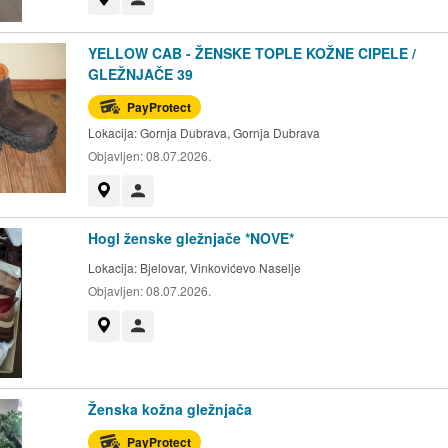
YELLOW CAB - ŽENSKE TOPLE KOŽNE CIPELE /
GLEŽNJAČE 39
PayProtect
Lokacija:
Gornja Dubrava, Gornja Dubrava
Objavljen:
08.07.2026.
Prikaži na mapi
Korisnik nije trgovac
Hogl ženske gležnjače *NOVE*
Lokacija:
Bjelovar, Vinkovićevo Naselje
Objavljen:
08.07.2026.
Prikaži na mapi
Korisnik nije trgovac
Ženska kožna gležnjača
PayProtect