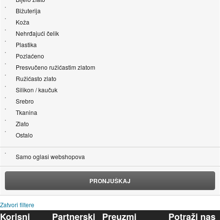
Bižuterija
Koža
Nehrđajući čelik
Plastika
Pozlaćeno
Presvučeno ružićastim zlatom
Ružićasto zlato
Silikon / kaučuk
Srebro
Tkanina
Zlato
Ostalo
Samo oglasi webshopova
PRONJUŠKAJ
Zatvori filtere
Korisni
Partnerski
Preuzmi
Potraži nas