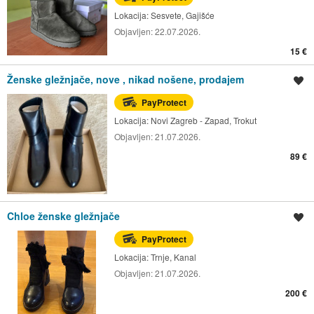
Lokacija:
Sesvete, Gajišće
Objavljen:
22.07.2026.
15 €
Ženske gležnjače, nove , nikad nošene, prodajem
Spremi oglas
PayProtect
Lokacija:
Novi Zagreb - Zapad, Trokut
Objavljen:
21.07.2026.
89 €
Chloe ženske gležnjače
Spremi oglas
PayProtect
Lokacija:
Trnje, Kanal
Objavljen:
21.07.2026.
200 €