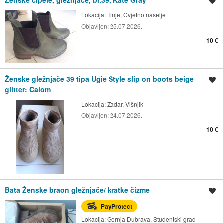
Spremi oglas
Lokacija:
Trnje, Cvjetno naselje
Objavljen:
25.07.2026.
10 €
Ženske gležnjače 39 tipa Ugie Style slip on boots beige
Spremi oglas
glitter: Caiom
Lokacija:
Zadar, Višnjik
Objavljen:
24.07.2026.
10 €
Bata Ženske braon gležnjače/ kratke čizme
Spremi oglas
PayProtect
Lokacija:
Gornja Dubrava, Studentski grad