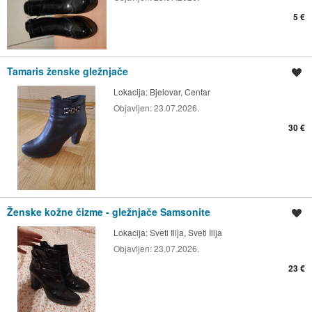
5 €
Tamaris ženske gležnjače
Spremi oglas
Lokacija:
Bjelovar, Centar
Objavljen:
23.07.2026.
30 €
Ženske kožne čizme - gležnjače Samsonite
Spremi oglas
Lokacija:
Sveti Ilija, Sveti Ilija
Objavljen:
23.07.2026.
23 €