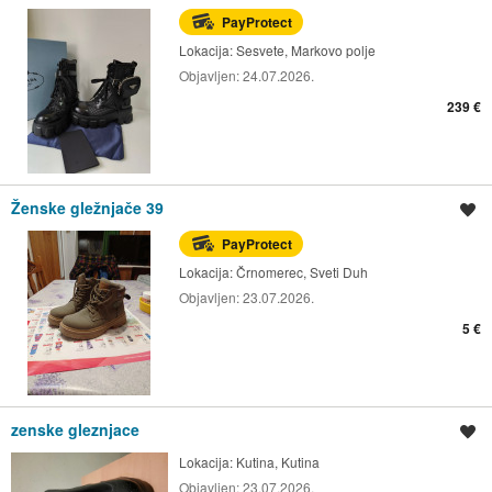
PayProtect
Lokacija:
Sesvete, Markovo polje
Objavljen:
24.07.2026.
239 €
Ženske gležnjače 39
Spremi oglas
PayProtect
Lokacija:
Črnomerec, Sveti Duh
Objavljen:
23.07.2026.
5 €
zenske gleznjace
Spremi oglas
Lokacija:
Kutina, Kutina
Objavljen:
23.07.2026.