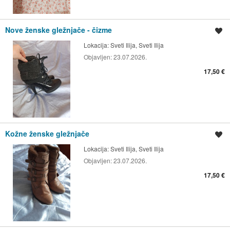
Nove ženske gležnjače - čizme
Spremi oglas
Lokacija:
Sveti Ilija, Sveti Ilija
Objavljen:
23.07.2026.
17,50 €
Kožne ženske gležnjače
Spremi oglas
Lokacija:
Sveti Ilija, Sveti Ilija
Objavljen:
23.07.2026.
17,50 €