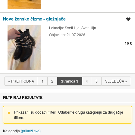
Nove ženske čizme - gležnjače
Spremi oglas
Lokacija:
Sveti Ilija, Sveti Ilija
Objavljen:
21.07.2026.
16 €
«
PRETHODNA
1
2
Stranica
3
4
5
SLJEDEĆA
»
FILTRIRAJ REZULTATE
Prikazani su dodatni filteri. Odaberite drugu kategoriju za drugačije
filtere.
Kategorija
(prikaži sve)