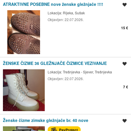
ATRAKTIVNE POSEBNE nove ženske gležnjače !!!!
Spremi oglas
Lokacija:
Rijeka, Sušak
Objavljen:
22.07.2026.
15 €
ŽENSKE ČIZME 36 GLEŽNJAČE ČIZMICE VEZIVANJE
Spremi oglas
Lokacija:
Trešnjevka - Sjever, Trešnjevka
Objavljen:
22.07.2026.
7 €
Ženske čizme zimske gležnjače br. 40 nove
Spremi oglas
PayProtect