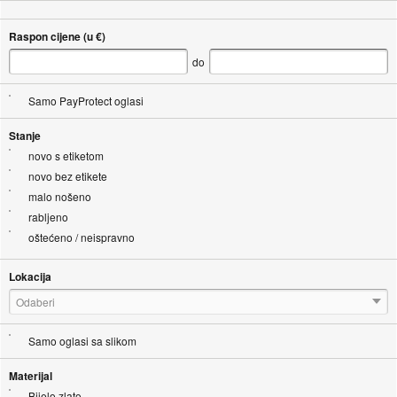
Raspon cijene (u €)
do
Samo PayProtect oglasi
Stanje
novo s etiketom
novo bez etikete
malo nošeno
rabljeno
oštećeno / neispravno
Lokacija
Odaberi
Samo oglasi sa slikom
Materijal
Bijelo zlato