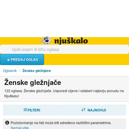
Hrana i piće
Turistički smještaj
Poslovi
Njuškalo naslovnica
PREDAJ OGLAS
Oglasnik
Ženske gležnjače
Ženske gležnjače
122 oglasa: Ženske gležnjače. Usporedi cijene i odaberi najbolju ponudu na
Njuškalu!
FILTERI
SORTIRAJ
NAJNOVIJI
Pozicioniranje na listi može biti određeno različitim parametrima.
Saznaj više