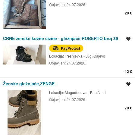
Objavljen:
24.07.2026.
20 €
CRNE ženske kožne čizme - gležnjače ROBERTO broj 39
Spremi oglas
PayProtect
Lokacija:
Trešnjevka - Jug, Gajevo
Objavljen:
24.07.2026.
12 €
Ženske gležnjače,ZENGE
Spremi oglas
Lokacija:
Magadenovac, Beničanci
Objavljen:
24.07.2026.
70 €