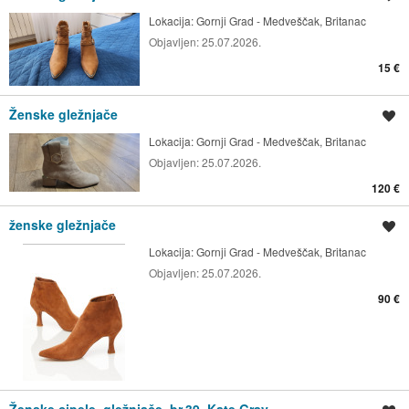
Lokacija:
Gornji Grad - Medveščak, Britanac
Objavljen:
25.07.2026.
15 €
Ženske gležnjače
Spremi oglas
Lokacija:
Gornji Grad - Medveščak, Britanac
Objavljen:
25.07.2026.
120 €
ženske gležnjače
Spremi oglas
Lokacija:
Gornji Grad - Medveščak, Britanac
Objavljen:
25.07.2026.
90 €
Ženske cipele, gležnjače, br.39, Kate Gray