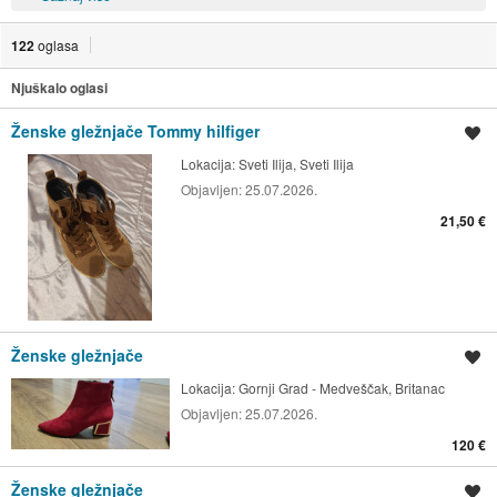
122
oglasa
Njuškalo oglasi
Ženske gležnjače Tommy hilfiger
Spremi oglas
Lokacija:
Sveti Ilija, Sveti Ilija
Objavljen:
25.07.2026.
21,50 €
Ženske gležnjače
Spremi oglas
Lokacija:
Gornji Grad - Medveščak, Britanac
Objavljen:
25.07.2026.
120 €
Ženske gležnjače
Spremi oglas