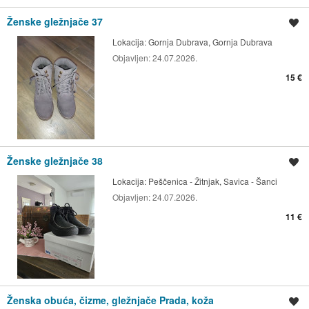
Ženske gležnjače 37
Spremi oglas
Lokacija:
Gornja Dubrava, Gornja Dubrava
Objavljen:
24.07.2026.
15 €
Ženske gležnjače 38
Spremi oglas
Lokacija:
Peščenica - Žitnjak, Savica - Šanci
Objavljen:
24.07.2026.
11 €
Ženska obuća, čizme, gležnjače Prada, koža
Spremi oglas