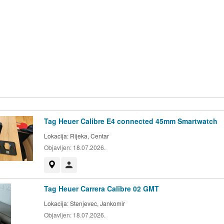
Tag Heuer Calibre E4 connected 45mm Smartwatch
Lokacija:
Rijeka, Centar
Objavljen:
18.07.2026.
Prikaži na mapi
Korisnik nije trgovac
Tag Heuer Carrera Calibre 02 GMT
Lokacija:
Stenjevec, Jankomir
Objavljen:
18.07.2026.