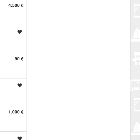
4.500 €
Spremi oglas
90 €
Spremi oglas
1.000 €
Spremi oglas