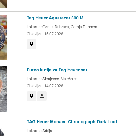
Tag Heuer Aquarecer 300 M
Lokacija:
Gornja Dubrava, Gornja Dubrava
Objavljen:
15.07.2026.
Prikaži na mapi
Putna kutija za Tag Heuer sat
Lokacija:
Stenjevec, Malešnica
Objavljen:
14.07.2026.
Prikaži na mapi
Korisnik nije trgovac
TAG Heuer Monaco Chronograph Dark Lord
Lokacija:
Srbija