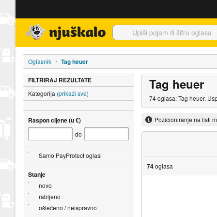
Njuškalo naslovnica
Oglasnik
Tag heuer
FILTRIRAJ REZULTATE
Tag heuer
Kategorija
(prikaži sve)
74 oglasa: Tag heuer. Usp
Pozicioniranje na listi 
Raspon cijene (u €)
do
Samo PayProtect oglasi
74
oglasa
Stanje
novo
rabljeno
oštećeno / neispravno