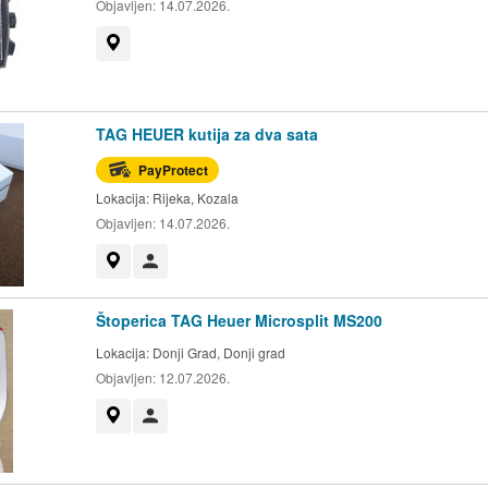
Objavljen:
14.07.2026.
Prikaži na mapi
TAG HEUER kutija za dva sata
PayProtect
Lokacija:
Rijeka, Kozala
Objavljen:
14.07.2026.
Prikaži na mapi
Korisnik nije trgovac
Štoperica TAG Heuer Microsplit MS200
Lokacija:
Donji Grad, Donji grad
Objavljen:
12.07.2026.
Prikaži na mapi
Korisnik nije trgovac