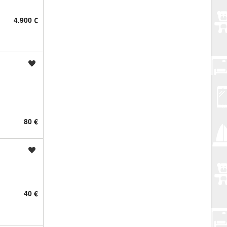
4.900 €
Spremi oglas
80 €
Spremi oglas
40 €