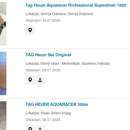
Tag Heuer Aquarecer Professional Superdiver 1000
Lokacija:
Gornja Dubrava, Gornja Dubrava
Objavljen:
10.07.2026.
Prikaži na mapi
TAG Heuer Sat Original
Lokacija:
Gornji Grad - Medveščak, Gupčeva zvijezda
Objavljen:
09.07.2026.
Prikaži na mapi
Korisnik nije trgovac
TAG HEUER AQUARACER 300m
Lokacija:
Sisak, Zeleni brijeg
Objavljen:
08.07.2026.
Prikaži na mapi
Korisnik nije trgovac