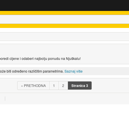
oredi cijene i odaberi najbolju ponudu na Njuškalu!
može biti određeno različitim parametrima.
Saznaj više
«
PRETHODNA
1
2
Stranica
3