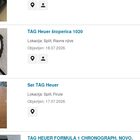
Prikaži na mapi
Korisnik nije trgovac
TAG Heuer štoperica 1020
Lokacija:
Split, Ravne njive
Objavljen:
18.07.2026.
Prikaži na mapi
Korisnik nije trgovac
Sat TAG Heuer
Lokacija:
Split, Firule
Objavljen:
17.07.2026.
Prikaži na mapi
TAG HEUER FORMULA 1 CHRONOGRAPH, NOVO,