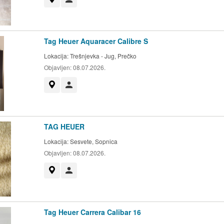
Tag Heuer Aquaracer Calibre S
Lokacija:
Trešnjevka - Jug, Prečko
Objavljen:
08.07.2026.
Prikaži na mapi
Korisnik nije trgovac
TAG HEUER
Lokacija:
Sesvete, Sopnica
Objavljen:
08.07.2026.
Prikaži na mapi
Korisnik nije trgovac
Tag Heuer Carrera Calibar 16