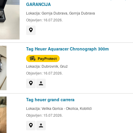
GARANCIJA
Lokacija:
Gornja Dubrava, Gornja Dubrava
Objavljen:
16.07.2026.
Prikaži na mapi
Tag Heuer Aquaracer Chronograph 300m
PayProtect
Lokacija:
Dubrovnik, Gruž
Objavljen:
16.07.2026.
Prikaži na mapi
Korisnik nije trgovac
Tag heuer grand carrera
Lokacija:
Velika Gorica - Okolica, Kobilići
Objavljen:
15.07.2026.
Prikaži na mapi
Korisnik nije trgovac