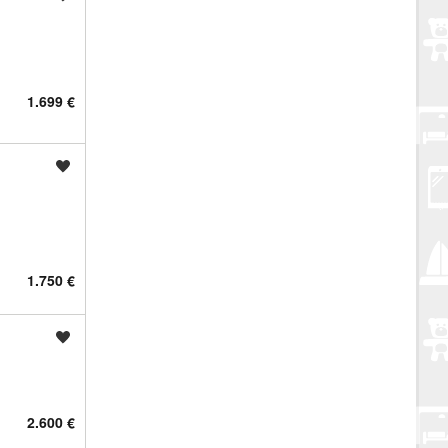
1.699 €
Spremi oglas
1.750 €
Spremi oglas
2.600 €