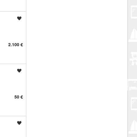
Spremi oglas
2.100 €
Spremi oglas
50 €
Spremi oglas