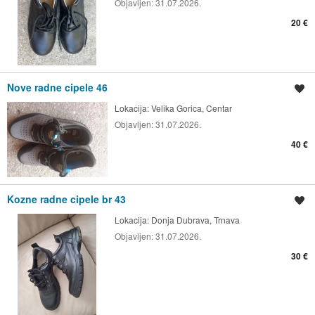
Objavljen:
31.07.2026.
20 €
Nove radne cipele 46
Spremi oglas
Lokacija:
Velika Gorica, Centar
Objavljen:
31.07.2026.
40 €
Kozne radne cipele br 43
Spremi oglas
Lokacija:
Donja Dubrava, Trnava
Objavljen:
31.07.2026.
30 €