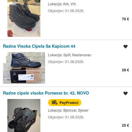
Lokacija:
Krk, Vrh
Objavljen:
01.08.2026.
70 €
Radna Visoka Cipela Sa Kapicom 44
Spremi oglas
Lokacija:
Split, Neslanovac
Objavljen:
01.08.2026.
28 €
Radne cipele visoke Portwest br. 42, NOVO
Spremi oglas
PayProtect
Lokacija:
Bjelovar, Sjever
Objavljen:
01.08.2026.
25 €