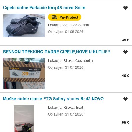
Cipele radne Parkside broj 46-novo-Solin
Spremi oglas
PayProtect
Lokacija:
Solin, Sr. Strana
Objavljen:
01.08.2026.
35 €
BENNON TREKKING RADNE CIPELE,NOVE U KUTIJI!!!
Spremi oglas
Lokacija:
Rijeka, Costabella
Objavljen:
31.07.2026.
40 €
Muške radne cipele FTG Safety shoes Br.42 NOVO
Spremi oglas
Lokacija:
Rijeka, Trsat
Objavljen:
31.07.2026.
55 €