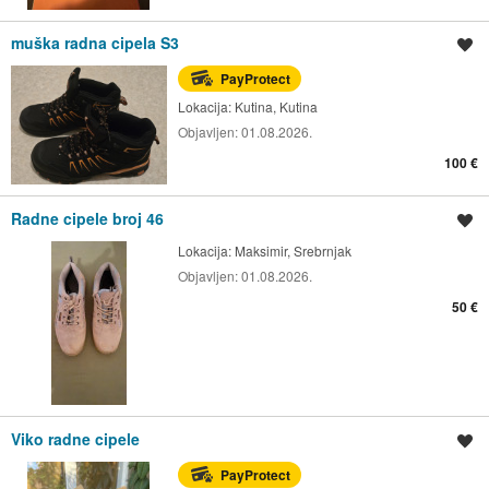
muška radna cipela S3
Spremi oglas
PayProtect
Lokacija:
Kutina, Kutina
Objavljen:
01.08.2026.
100 €
Radne cipele broj 46
Spremi oglas
Lokacija:
Maksimir, Srebrnjak
Objavljen:
01.08.2026.
50 €
Viko radne cipele
Spremi oglas
PayProtect