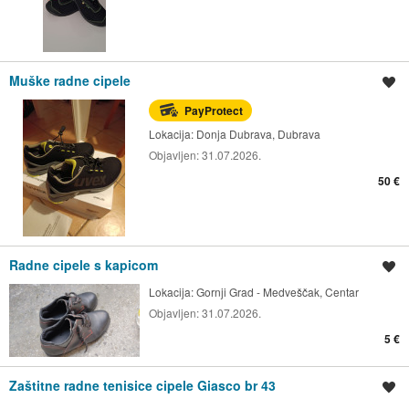
Muške radne cipele
Spremi oglas
PayProtect
Lokacija:
Donja Dubrava, Dubrava
Objavljen:
31.07.2026.
50 €
Radne cipele s kapicom
Spremi oglas
Lokacija:
Gornji Grad - Medveščak, Centar
Objavljen:
31.07.2026.
5 €
Zaštitne radne tenisice cipele Giasco br 43
Spremi oglas