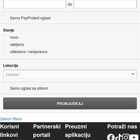
do
Samo PayProtect oglasi
Stanje
novo
rabljeno
oštećeno / neispravno
Lokacija
Odaberi
Samo oglasi sa slikom
PRONJUŠKAJ
Zatvori filtere
Korisni
Partnerski
Preuzmi
Potraži nas
linkovi
portali
aplikaciju
Facebook
TikTok
Instagram
YouTu