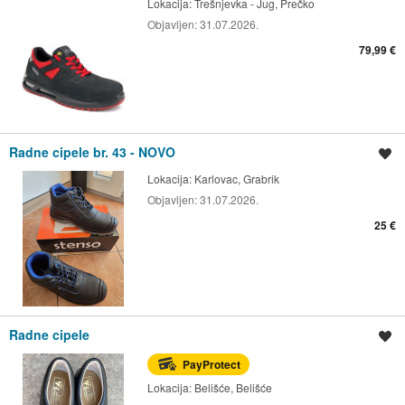
Lokacija:
Trešnjevka - Jug, Prečko
Objavljen:
31.07.2026.
79,99 €
Radne cipele br. 43 - NOVO
Spremi oglas
Lokacija:
Karlovac, Grabrik
Objavljen:
31.07.2026.
25 €
Radne cipele
Spremi oglas
PayProtect
Lokacija:
Belišće, Belišće