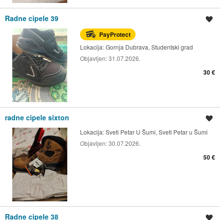
Radne cipele 39
Spremi oglas
PayProtect
Lokacija:
Gornja Dubrava, Studentski grad
Objavljen:
31.07.2026.
30 €
radne cipele sixton
Spremi oglas
Lokacija:
Sveti Petar U Šumi, Sveti Petar u Šumi
Objavljen:
30.07.2026.
50 €
Radne cipele 38
Spremi oglas