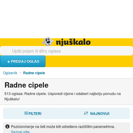
Hrana i piće
Turistički smještaj
Poslovi
Njuškalo naslovnica
PREDAJ OGLAS
Oglasnik
Radne cipele
Radne cipele
513 oglasa: Radne cipele. Usporedi cijene i odaberi najbolju ponudu na
Njuškalu!
FILTERI
SORTIRAJ
NAJNOVIJI
Pozicioniranje na listi može biti određeno različitim parametrima.
Saznaj više