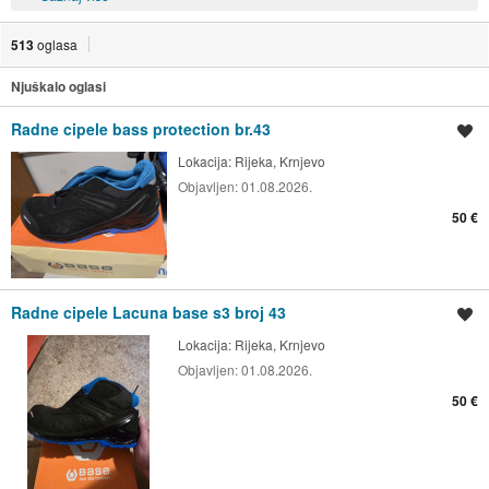
513
oglasa
Njuškalo oglasi
Radne cipele bass protection br.43
Spremi oglas
Lokacija:
Rijeka, Krnjevo
Objavljen:
01.08.2026.
50 €
Radne cipele Lacuna base s3 broj 43
Spremi oglas
Lokacija:
Rijeka, Krnjevo
Objavljen:
01.08.2026.
50 €