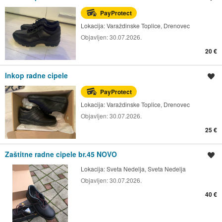
PayProtect
Lokacija:
Varaždinske Toplice, Drenovec
Objavljen:
30.07.2026.
20 €
Inkop radne cipele
Spremi oglas
PayProtect
Lokacija:
Varaždinske Toplice, Drenovec
Objavljen:
30.07.2026.
25 €
Zaštitne radne cipele br.45 NOVO
Spremi oglas
Lokacija:
Sveta Nedelja, Sveta Nedelja
Objavljen:
30.07.2026.
40 €