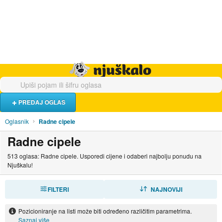
Hrana i piće
Turistički smještaj
Poslovi
Njuškalo naslovnica
PREDAJ OGLAS
Oglasnik
Radne cipele
Radne cipele
513 oglasa: Radne cipele. Usporedi cijene i odaberi najbolju ponudu na
Njuškalu!
FILTERI
SORTIRAJ
NAJNOVIJI
Pozicioniranje na listi može biti određeno različitim parametrima.
Saznaj više