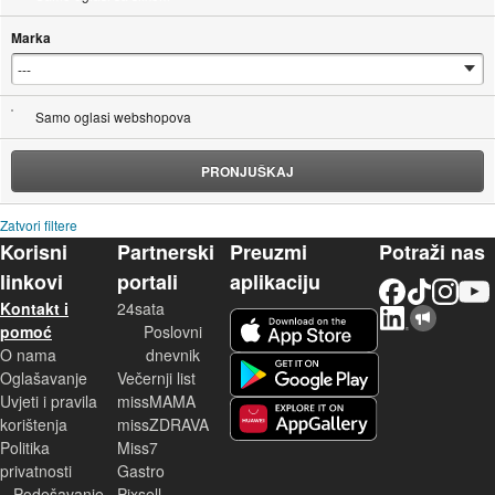
Marka
Samo oglasi webshopova
PRONJUŠKAJ
Zatvori filtere
Korisni
Partnerski
Preuzmi
Potraži nas
linkovi
portali
aplikaciju
Facebook
TikTok
Instagram
YouTu
Kontakt i
24sata
LinkedIn
Njuškalo blog
iOS aplikacija
pomoć
Poslovni
O nama
dnevnik
Android aplikacija
Oglašavanje
Večernji list
Uvjeti i pravila
missMAMA
korištenja
missZDRAVA
Huawei aplikacija
Politika
Miss7
privatnosti
Gastro
Podešavanje
Pixsell