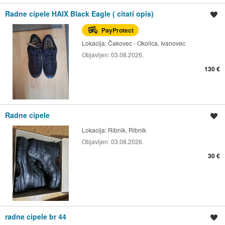
Radne cipele HAIX Black Eagle ( citati opis)
Spremi oglas
PayProtect
Lokacija:
Čakovec - Okolica, Ivanovec
Objavljen:
03.08.2026.
130 €
Radne cipele
Spremi oglas
Lokacija:
Ribnik, Ribnik
Objavljen:
03.08.2026.
30 €
radne cipele br 44
Spremi oglas