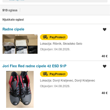
513
oglasa
Njuškalo oglasi
Radne cipele
Spremi oglas
PayProtect
Lokacija:
Ribnik, Skradsko Selo
Objavljen:
04.08.2026.
40 €
Jori Flex Red radne cipele 42 ESD S1P
Spremi oglas
PayProtect
Lokacija:
Donji Kraljevec, Donji Kraljevec
Objavljen:
04.08.2026.
40 €