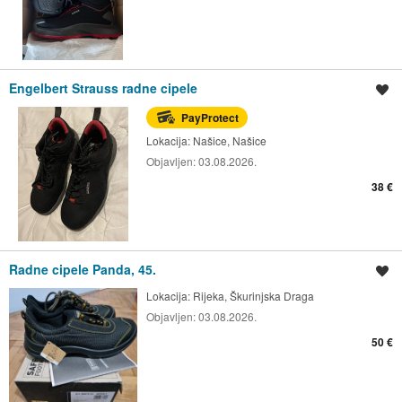
Engelbert Strauss radne cipele
Spremi oglas
PayProtect
Lokacija:
Našice, Našice
Objavljen:
03.08.2026.
38 €
Radne cipele Panda, 45.
Spremi oglas
Lokacija:
Rijeka, Škurinjska Draga
Objavljen:
03.08.2026.
50 €