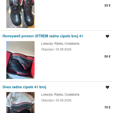
33 €
Honeywell protect iXTREM radne cipele broj 41
Spremi oglas
Lokacija:
Rijeka, Costabella
Objavljen:
03.08.2026.
50 €
Uvex radne cipele 41 broj
Spremi oglas
Lokacija:
Rijeka, Costabella
Objavljen:
03.08.2026.
70 €