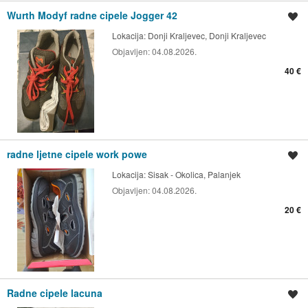
Wurth Modyf radne cipele Jogger 42
Spremi oglas
Lokacija:
Donji Kraljevec, Donji Kraljevec
Objavljen:
04.08.2026.
40 €
radne ljetne cipele work powe
Spremi oglas
Lokacija:
Sisak - Okolica, Palanjek
Objavljen:
04.08.2026.
20 €
Radne cipele lacuna
Spremi oglas