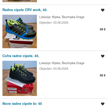
Radne cipele CRV work, 45.
Spremi oglas
Lokacija:
Rijeka, Škurinjska Draga
Objavljen:
03.08.2026.
50 €
Cofra radne cipele, 45.
Spremi oglas
Lokacija:
Rijeka, Škurinjska Draga
Objavljen:
03.08.2026.
50 €
Nove radne cipele br. 45
Spremi oglas