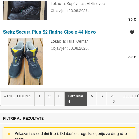
Lokacija:
Koprivnica, Miklinovec
Objavljen:
03.08.2026.
30 €
Steitz Secura Plus S2 Radne Cipele 44 Novo
Spremi oglas
Lokacija:
Pula, Centar
Objavljen:
03.08.2026.
30 €
«
PRETHODNA
1
2
3
Stranica
5
6
7-
SLJEDE
4
12
FILTRIRAJ REZULTATE
Prikazani su dodatni filteri. Odaberite drugu kategoriju za drugačije
filtere.