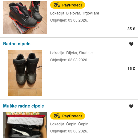
PayProtect
Lokacija:
Bjelovar, Hrgovljani
Objavljen:
03.08.2026.
35 €
Radne cipele
Spremi oglas
Lokacija:
Rijeka, Škurinje
Objavljen:
03.08.2026.
15 €
Muške radne cipele
Spremi oglas
PayProtect
Lokacija:
Čepin, Čepin
Objavljen:
03.08.2026.