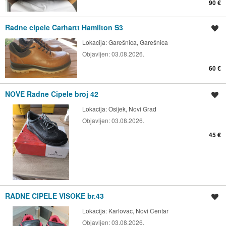
90 €
Radne cipele Carhartt Hamilton S3
Spremi oglas
Lokacija:
Garešnica, Garešnica
Objavljen:
03.08.2026.
60 €
NOVE Radne Cipele broj 42
Spremi oglas
Lokacija:
Osijek, Novi Grad
Objavljen:
03.08.2026.
45 €
RADNE CIPELE VISOKE br.43
Spremi oglas
Lokacija:
Karlovac, Novi Centar
Objavljen:
03.08.2026.