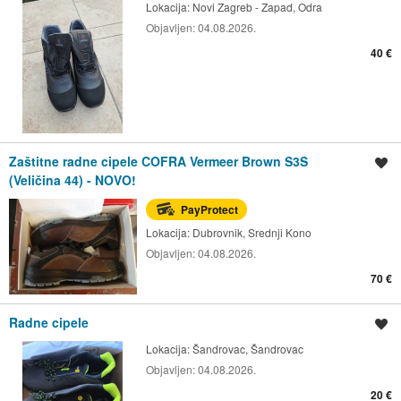
Lokacija:
Novi Zagreb - Zapad, Odra
Objavljen:
04.08.2026.
40 €
Zaštitne radne cipele COFRA Vermeer Brown S3S
Spremi oglas
(Veličina 44) - NOVO!
PayProtect
Lokacija:
Dubrovnik, Srednji Kono
Objavljen:
04.08.2026.
70 €
Radne cipele
Spremi oglas
Lokacija:
Šandrovac, Šandrovac
Objavljen:
04.08.2026.
20 €