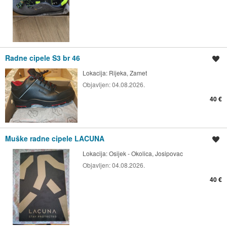
Radne cipele S3 br 46
Spremi oglas
Lokacija:
Rijeka, Zamet
Objavljen:
04.08.2026.
40 €
Muške radne cipele LACUNA
Spremi oglas
Lokacija:
Osijek - Okolica, Josipovac
Objavljen:
04.08.2026.
40 €