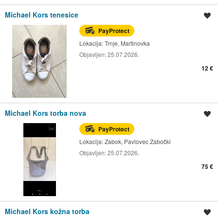
Michael Kors tenesice
Spremi oglas
PayProtect
Lokacija:
Trnje, Martinovka
Objavljen:
25.07.2026.
12 €
Michael Kors torba nova
Spremi oglas
PayProtect
Lokacija:
Zabok, Pavlovec Zabočki
Objavljen:
25.07.2026.
75 €
Michael Kors kožna torba
Spremi oglas