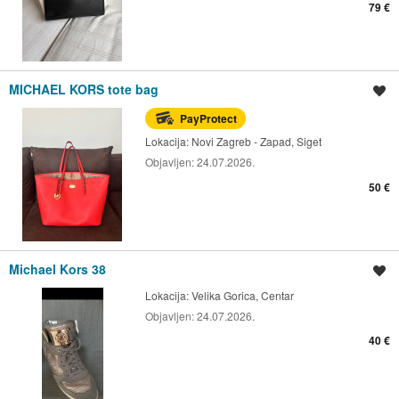
79 €
MICHAEL KORS tote bag
Spremi oglas
PayProtect
Lokacija:
Novi Zagreb - Zapad, Siget
Objavljen:
24.07.2026.
50 €
Michael Kors 38
Spremi oglas
Lokacija:
Velika Gorica, Centar
Objavljen:
24.07.2026.
40 €