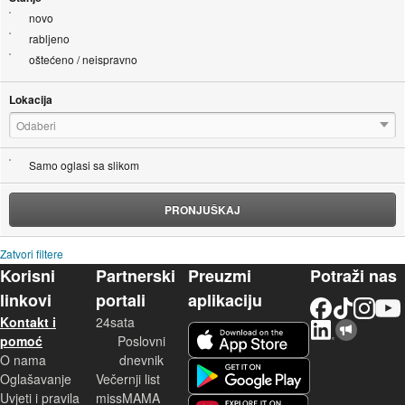
novo
rabljeno
oštećeno / neispravno
Lokacija
Odaberi
Samo oglasi sa slikom
PRONJUŠKAJ
Zatvori filtere
Korisni
Partnerski
Preuzmi
Potraži nas
linkovi
portali
aplikaciju
Facebook
TikTok
Instagram
YouTu
Kontakt i
24sata
LinkedIn
Njuškalo blog
iOS aplikacija
pomoć
Poslovni
O nama
dnevnik
Android aplikacija
Oglašavanje
Večernji list
Uvjeti i pravila
missMAMA