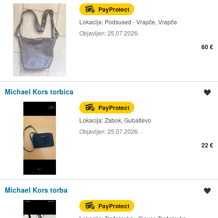
PayProtect
Lokacija:
Podsused - Vrapče, Vrapče
Objavljen:
25.07.2026.
60 €
Michael Kors torbica
Spremi oglas
PayProtect
Lokacija:
Zabok, Gubaševo
Objavljen:
25.07.2026.
22 €
Michael Kors torba
Spremi oglas
PayProtect