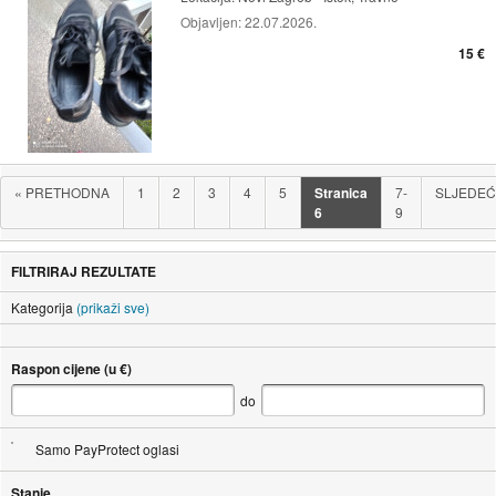
Objavljen:
22.07.2026.
15 €
«
PRETHODNA
1
2
3
4
5
Stranica
7-
SLJEDE
6
9
FILTRIRAJ REZULTATE
Kategorija
(prikaži sve)
Raspon cijene (u €)
do
Samo PayProtect oglasi
Stanje