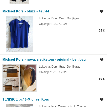
Michael Kors - bluza - 42 / 44
Spremi oglas
Lokacija:
Donji Grad, Donji grad
Objavljen:
22.07.2026.
25 €
Michael Kors - nova, s etiketom - original - belt bag
Spremi oglas
Lokacija:
Donji Grad, Donji grad
Objavljen:
22.07.2026.
50 €
TENISICE br.43-Michael Kors
Spremi oglas
Lokacija:
Novi Zagreb - Istok, Travno