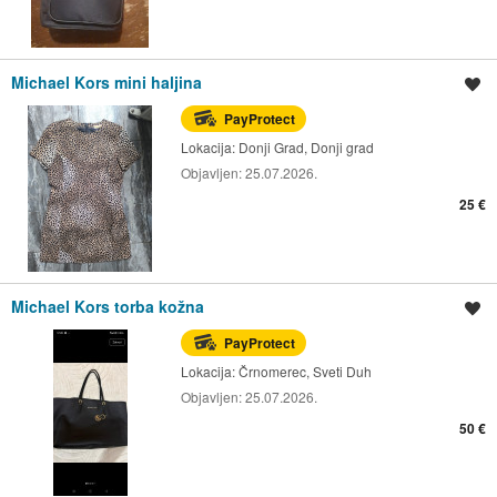
Michael Kors mini haljina
Spremi oglas
PayProtect
Lokacija:
Donji Grad, Donji grad
Objavljen:
25.07.2026.
25 €
Michael Kors torba kožna
Spremi oglas
PayProtect
Lokacija:
Črnomerec, Sveti Duh
Objavljen:
25.07.2026.
50 €