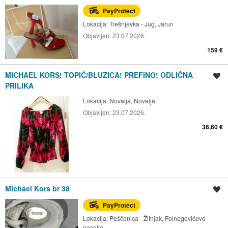
PayProtect
Lokacija:
Trešnjevka - Jug, Jarun
Objavljen:
23.07.2026.
159 €
MICHAEL KORS! TOPIĆ/BLUZICA! PREFINO! ODLIČNA
Spremi oglas
PRILIKA
Lokacija:
Novalja, Novalja
Objavljen:
23.07.2026.
36,60 €
Michael Kors br 38
Spremi oglas
PayProtect
Lokacija:
Peščenica - Žitnjak, Folnegovićevo
naselje