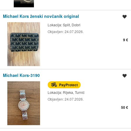
Michael Kors ženski novčanik original
Spremi oglas
Lokacija:
Split, Dobri
Objavljen:
24.07.2026.
9 €
Michael Kors-3190
Spremi oglas
PayProtect
Lokacija:
Rijeka, Turnić
Objavljen:
24.07.2026.
50 €