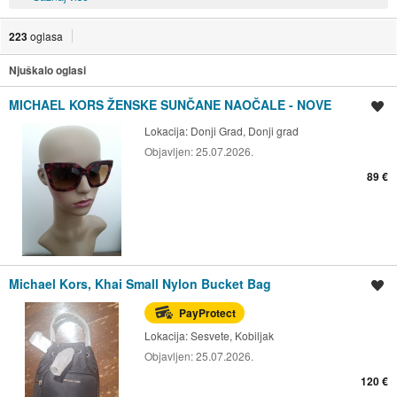
223
oglasa
Njuškalo oglasi
MICHAEL KORS ŽENSKE SUNČANE NAOČALE - NOVE
Spremi oglas
Lokacija:
Donji Grad, Donji grad
Objavljen:
25.07.2026.
89 €
Michael Kors, Khai Small Nylon Bucket Bag
Spremi oglas
PayProtect
Lokacija:
Sesvete, Kobiljak
Objavljen:
25.07.2026.
120 €