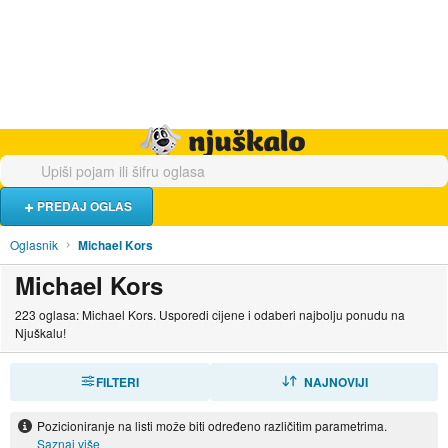
Hrana i piće
Turistički smještaj
Poslovi
Njuškalo naslovnica
PREDAJ OGLAS
Oglasnik
Michael Kors
Michael Kors
223 oglasa: Michael Kors. Usporedi cijene i odaberi najbolju ponudu na
Njuškalu!
FILTERI
SORTIRAJ
NAJNOVIJI
Pozicioniranje na listi može biti određeno različitim parametrima.
Saznaj više