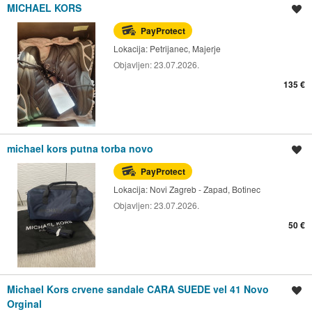
MICHAEL KORS
Spremi oglas
PayProtect
Lokacija:
Petrijanec, Majerje
Objavljen:
23.07.2026.
135 €
michael kors putna torba novo
Spremi oglas
PayProtect
Lokacija:
Novi Zagreb - Zapad, Botinec
Objavljen:
23.07.2026.
50 €
Michael Kors crvene sandale CARA SUEDE vel 41 Novo
Spremi oglas
Orginal