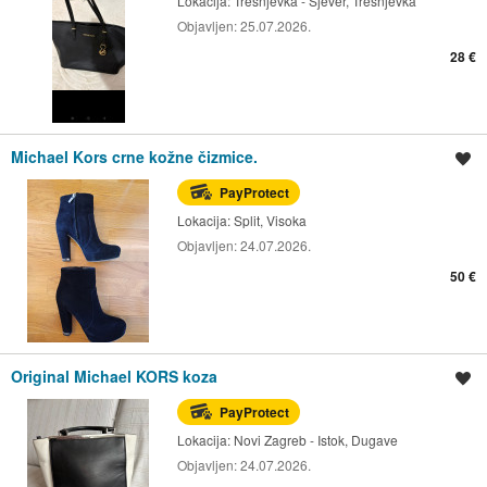
Lokacija:
Trešnjevka - Sjever, Trešnjevka
Objavljen:
25.07.2026.
28 €
Michael Kors crne kožne čizmice.
Spremi oglas
PayProtect
Lokacija:
Split, Visoka
Objavljen:
24.07.2026.
50 €
Original Michael KORS koza
Spremi oglas
PayProtect
Lokacija:
Novi Zagreb - Istok, Dugave
Objavljen:
24.07.2026.