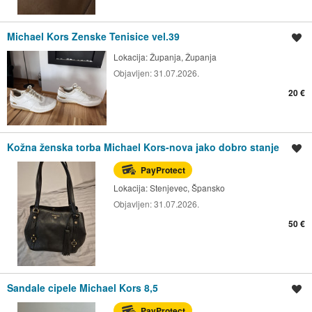
Michael Kors Zenske Tenisice vel.39
Spremi oglas
Lokacija:
Županja, Županja
Objavljen:
31.07.2026.
20 €
Kožna ženska torba Michael Kors-nova jako dobro stanje
Spremi oglas
PayProtect
Lokacija:
Stenjevec, Špansko
Objavljen:
31.07.2026.
50 €
Sandale cipele Michael Kors 8,5
Spremi oglas
PayProtect