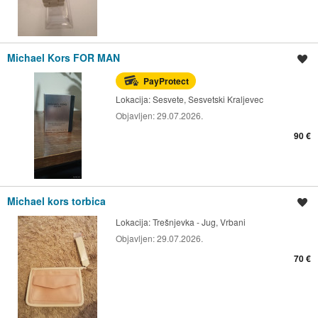
Michael Kors FOR MAN
Spremi oglas
PayProtect
Lokacija:
Sesvete, Sesvetski Kraljevec
Objavljen:
29.07.2026.
90 €
Michael kors torbica
Spremi oglas
Lokacija:
Trešnjevka - Jug, Vrbani
Objavljen:
29.07.2026.
70 €