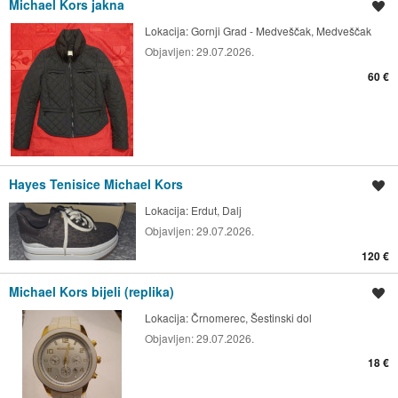
Michael Kors jakna
Spremi oglas
Lokacija:
Gornji Grad - Medveščak, Medveščak
Objavljen:
29.07.2026.
60 €
Hayes Tenisice Michael Kors
Spremi oglas
Lokacija:
Erdut, Dalj
Objavljen:
29.07.2026.
120 €
Michael Kors bijeli (replika)
Spremi oglas
Lokacija:
Črnomerec, Šestinski dol
Objavljen:
29.07.2026.
18 €