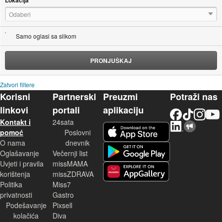
Odaberi
Samo oglasi sa slikom
PRONJUŠKAJ
Zatvori filtere
Korisni
Partnerski
Preuzmi
Potraži nas
linkovi
portali
aplikaciju
Facebook
TikTok
Instagram
YouTu
Kontakt i
24sata
LinkedIn
Njuškalo blog
iOS aplikacija
pomoć
Poslovni
O nama
dnevnik
Android aplikacija
Oglašavanje
Večernji list
Uvjeti i pravila
missMAMA
korištenja
missZDRAVA
Huawei aplikacija
Politika
Miss7
privatnosti
Gastro
Podešavanje
Pixsell
kolačića
Diva