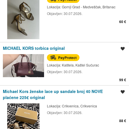
Lokacija:
Gornji Grad - Medveščak, Britanac
Objavljen:
30.07.2026.
60 €
MICHAEL KORS torbica original
Spremi oglas
PayProtect
Lokacija:
Kaštela, Kaštel Sućurac
Objavljen:
30.07.2026.
99 €
Michael Kors ženske lace up sandale broj 40 NOVE
Spremi oglas
plaćene 225€ original
Lokacija:
Crikvenica, Crikvenica
Objavljen:
30.07.2026.
88 €