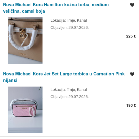
Nova Michael Kors Hamilton kožna torba, medium
Spremi oglas
veličina, camel boja
Lokacija:
Trnje, Kanal
Objavljen:
29.07.2026.
225 €
Nova Michael Kors Jet Set Large torbica u Carnation Pink
Spremi oglas
nijansi
Lokacija:
Trnje, Kanal
Objavljen:
29.07.2026.
190 €