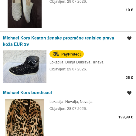
Objavljen:
29.07.2026.
10 €
Michael Kors Keaton ženske prozračne tenisice prava
Spremi oglas
koža EUR 39
PayProtect
Lokacija:
Donja Dubrava, Trnava
Objavljen:
29.07.2026.
25 €
Michael Kors bundicacl
Spremi oglas
Lokacija:
Novalja, Novalja
Objavljen:
28.07.2026.
199,99 €