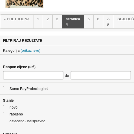
«
PRETHODNA
1
2
3
Stranica
5
6
7-
SLJEDE
4
9
FILTRIRAJ REZULTATE
Kategorija
(prikaži sve)
Raspon cijene (u €)
do
Samo PayProtect oglasi
Stanje
novo
rabljeno
oštećeno / neispravno
Lokacija