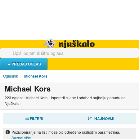
Hrana i piće
Turistički smještaj
Poslovi
Njuškalo naslovnica
PREDAJ OGLAS
Oglasnik
Michael Kors
Michael Kors
223 oglasa: Michael Kors. Usporedi cijene i odaberi najbolju ponudu na
Njuškalu!
FILTERI
SORTIRAJ
NAJNOVIJI
Pozicioniranje na listi može biti određeno različitim parametrima.
Saznaj više