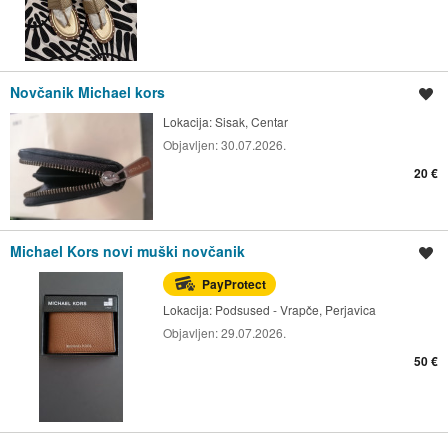
Novčanik Michael kors
Spremi oglas
Lokacija:
Sisak, Centar
Objavljen:
30.07.2026.
20 €
Michael Kors novi muški novčanik
Spremi oglas
PayProtect
Lokacija:
Podsused - Vrapče, Perjavica
Objavljen:
29.07.2026.
50 €