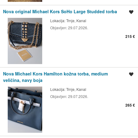
Nova original Michael Kors SoHo Large Studded torba
Spremi oglas
Lokacija:
Trnje, Kanal
Objavljen:
29.07.2026.
215 €
Nova Michael Kors Hamilton kožna torba, medium
Spremi oglas
veličina, navy boja
Lokacija:
Trnje, Kanal
Objavljen:
29.07.2026.
265 €