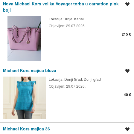
Nova Michael Kors velika Voyager torba u carnation pink
Spremi oglas
boji
Lokacija:
Trnje, Kanal
Objavljen:
29.07.2026.
215 €
Michael Kors majica bluza
Spremi oglas
Lokacija:
Donji Grad, Donji grad
Objavljen:
29.07.2026.
40 €
Michael Kors majica 36
Spremi oglas