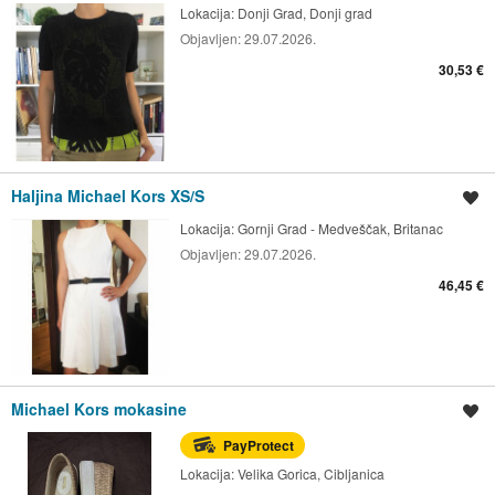
Lokacija:
Donji Grad, Donji grad
Objavljen:
29.07.2026.
30,53 €
Haljina Michael Kors XS/S
Spremi oglas
Lokacija:
Gornji Grad - Medveščak, Britanac
Objavljen:
29.07.2026.
46,45 €
Michael Kors mokasine
Spremi oglas
PayProtect
Lokacija:
Velika Gorica, Cibljanica