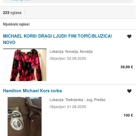
223
oglasa
Njuškalo oglasi
MICHAEL KORS! DRAGI LJUDI! FINI TOPIĆ/BLUZICA!
Spremi oglas
NOVO
Lokacija:
Novalja, Novalja
Objavljen:
02.08.2026.
39,99 €
Hamilton Michael Kors torba
Spremi oglas
Lokacija:
Trešnjevka - Jug, Prečko
Objavljen:
01.08.2026.
100 €