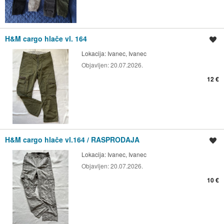
H&M cargo hlače vl. 164
Spremi oglas
Lokacija:
Ivanec, Ivanec
Objavljen:
20.07.2026.
12 €
H&M cargo hlače vl.164 / RASPRODAJA
Spremi oglas
Lokacija:
Ivanec, Ivanec
Objavljen:
20.07.2026.
10 €