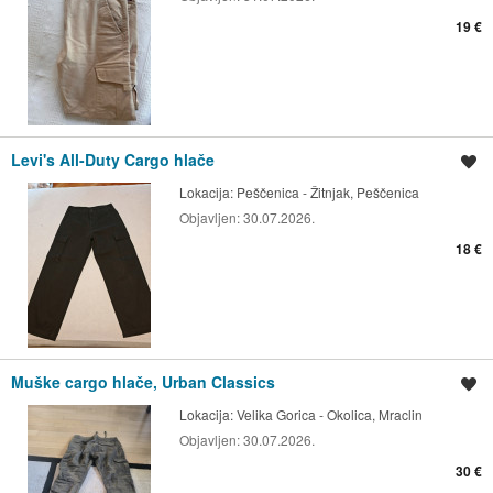
19 €
Levi's All-Duty Cargo hlače
Spremi oglas
Lokacija:
Peščenica - Žitnjak, Peščenica
Objavljen:
30.07.2026.
18 €
Muške cargo hlače, Urban Classics
Spremi oglas
Lokacija:
Velika Gorica - Okolica, Mraclin
Objavljen:
30.07.2026.
30 €