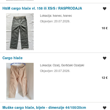
H&M cargo hlače vl. 158 ili XS/S / RASPRODAJA
Spremi oglas
Lokacija:
Ivanec, Ivanec
Objavljen:
20.07.2026.
10 €
Cargo hlače
Spremi oglas
Lokacija:
Ozalj, Goršćaki Ozaljski
Objavljen:
20.07.2026.
12 €
Muške cargo hlače, bijele - dimenzije 44/100/20cm
Spremi oglas