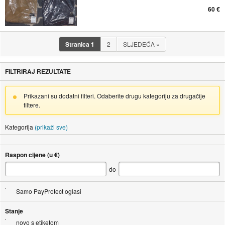
60 €
Stranica
1
2
SLJEDEĆA
»
FILTRIRAJ REZULTATE
Prikazani su dodatni filteri. Odaberite drugu kategoriju za drugačije
filtere.
Kategorija
(prikaži sve)
Raspon cijene (u €)
do
Samo PayProtect oglasi
Stanje
novo s etiketom