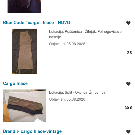
Blue Code "cargo" hlaće - NOVO
Spremi oglas
Lokacija:
Peščenica - Žitnjak, Folnegovićevo
naselje
Objavljen:
05.08.2026.
3 €
Cargo hlače
Spremi oglas
Lokacija:
Split - Okolica, Žrnovnica
Objavljen:
05.08.2026.
30 €
Brandit- cargo hlace-vintage
Spremi oglas