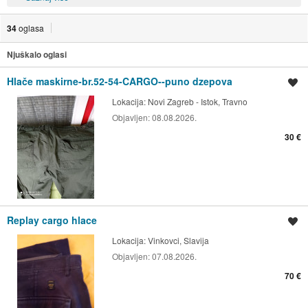
34
oglasa
Njuškalo oglasi
Hlače maskirne-br.52-54-CARGO--puno dzepova
Spremi oglas
Lokacija:
Novi Zagreb - Istok, Travno
Objavljen:
08.08.2026.
30 €
Replay cargo hlace
Spremi oglas
Lokacija:
Vinkovci, Slavija
Objavljen:
07.08.2026.
70 €