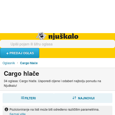
Hrana i piće
Turistički smještaj
Poslovi
Njuškalo naslovnica
PREDAJ OGLAS
Oglasnik
Cargo hlače
Cargo hlače
34 oglasa: Cargo hlače. Usporedi cijene i odaberi najbolju ponudu na
Njuškalu!
FILTERI
SORTIRAJ
NAJNOVIJI
Pozicioniranje na listi može biti određeno različitim parametrima.
Saznaj više