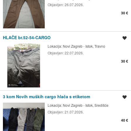
Objavljen:
26.07.2026.
30 €
HLAČE br.52-54-CARGO
Spremi oglas
Lokacija:
Novi Zagreb - Istok, Travno
Objavljen:
22.07.2026.
30 €
3 kom Novih muških cargo hlača s etiketom
Spremi oglas
Lokacija:
Novi Zagreb - Istok, Središće
Objavljen:
21.07.2026.
40 €