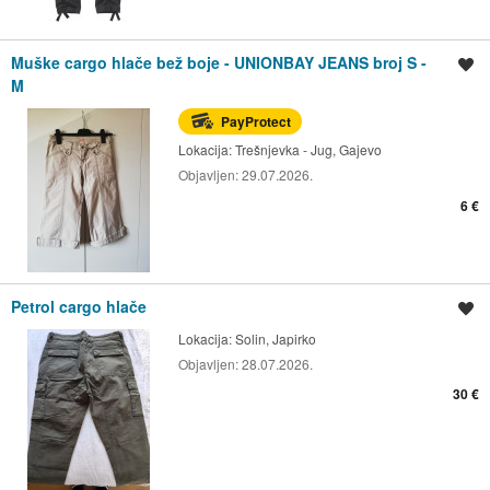
Muške cargo hlače bež boje - UNIONBAY JEANS broj S -
Spremi oglas
M
PayProtect
Lokacija:
Trešnjevka - Jug, Gajevo
Objavljen:
29.07.2026.
6 €
Petrol cargo hlače
Spremi oglas
Lokacija:
Solin, Japirko
Objavljen:
28.07.2026.
30 €