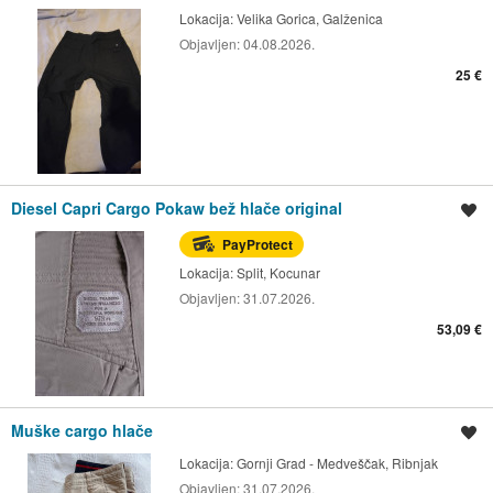
Lokacija:
Velika Gorica, Galženica
Objavljen:
04.08.2026.
25 €
Diesel Capri Cargo Pokaw bež hlače original
Spremi oglas
PayProtect
Lokacija:
Split, Kocunar
Objavljen:
31.07.2026.
53,09 €
Muške cargo hlače
Spremi oglas
Lokacija:
Gornji Grad - Medveščak, Ribnjak
Objavljen:
31.07.2026.