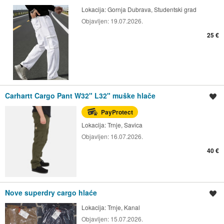
Lokacija:
Gornja Dubrava, Studentski grad
Objavljen:
19.07.2026.
25 €
Carhartt Cargo Pant W32" L32" muške hlače
Spremi oglas
PayProtect
Lokacija:
Trnje, Savica
Objavljen:
16.07.2026.
40 €
Nove superdry cargo hlaće
Spremi oglas
Lokacija:
Trnje, Kanal
Objavljen:
15.07.2026.