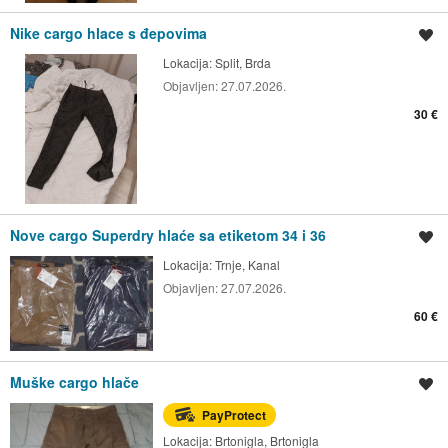
Nike cargo hlace s đepovima
Spremi oglas
Lokacija:
Split, Brda
Objavljen:
27.07.2026.
30 €
Nove cargo Superdry hlaće sa etiketom 34 i 36
Spremi oglas
Lokacija:
Trnje, Kanal
Objavljen:
27.07.2026.
60 €
Muške cargo hlače
Spremi oglas
PayProtect
Lokacija:
Brtonigla, Brtonigla