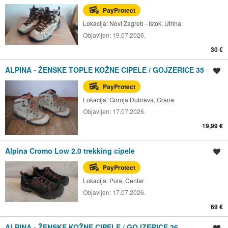
PayProtect
Lokacija:
Novi Zagreb - Istok, Utrina
Objavljen:
19.07.2026.
30 €
ALPINA - ŽENSKE TOPLE KOŽNE CIPELE / GOJZERICE 35
Spremi oglas
PayProtect
Lokacija:
Gornja Dubrava, Grana
Objavljen:
17.07.2026.
19,99 €
Alpina Cromo Low 2.0 trekking cipele
Spremi oglas
PayProtect
Lokacija:
Pula, Centar
Objavljen:
17.07.2026.
69 €
ALPINA - ŽENSKE KOŽNE CIPELE / GOJZERICE 36
Spremi oglas