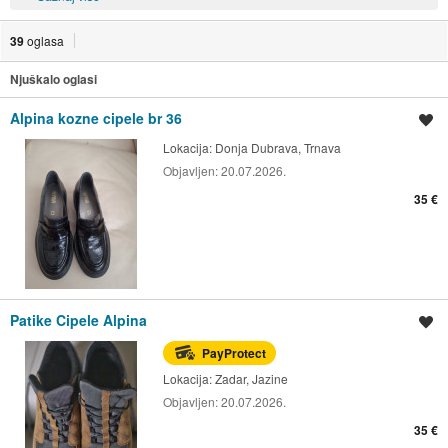
39
oglasa
Njuškalo oglasi
Alpina kozne cipele br 36
Spremi oglas
Lokacija:
Donja Dubrava, Trnava
Objavljen:
20.07.2026.
35 €
Patike Cipele Alpina
Spremi oglas
PayProtect
Lokacija:
Zadar, Jazine
Objavljen:
20.07.2026.
35 €