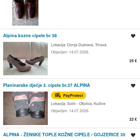
Alpina kozne cipele br 38
Spremi oglas
Lokacija:
Donja Dubrava, Trnava
Objavljen:
14.07.2026.
25 €
Planinarske dječje ž. cipele br.37 ALPINA
Spremi oglas
PayProtect
Lokacija:
Solin - Okolica, Kučine
Objavljen:
14.07.2026.
22 €
ALPINA - ŽENSKE TOPLE KOŽNE CIPELE / GOJZERICE 35
Spremi oglas