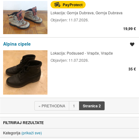
PayProtect
Lokacija:
Gornja Dubrava, Gornja Dubrava
Objavljen:
11.07.2026.
19,99 €
Alpina cipele
Spremi oglas
Lokacija:
Podsused - Vrapče, Vrapče
Objavljen:
11.07.2026.
35 €
«
PRETHODNA
1
Stranica
2
FILTRIRAJ REZULTATE
Kategorija
(prikaži sve)