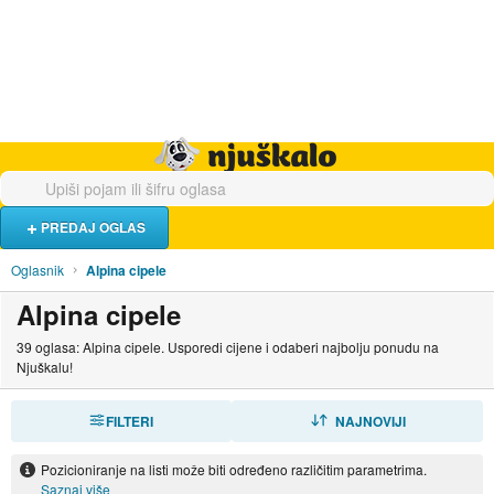
Hrana i piće
Turistički smještaj
Poslovi
Njuškalo naslovnica
PREDAJ OGLAS
Oglasnik
Alpina cipele
Alpina cipele
39 oglasa: Alpina cipele. Usporedi cijene i odaberi najbolju ponudu na
Njuškalu!
FILTERI
SORTIRAJ
NAJNOVIJI
Pozicioniranje na listi može biti određeno različitim parametrima.
Saznaj više