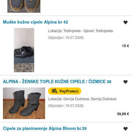
Muške kožne cipele Alpina br 42
Spremi oglas
Lokacija:
Trešnjevka - Sjever, Trešnjevka
Objavljen:
19.07.2026.
15 €
ALPINA - ŽENSKE TOPLE KOŽNE CIPELE / ČIZMICE 38
Spremi oglas
PayProtect
Lokacija:
Gornja Dubrava, Gornja Dubrava
Objavljen:
19.07.2026.
39,99 €
Cipele za planinarenje Alpina Binom br.39
Spremi oglas