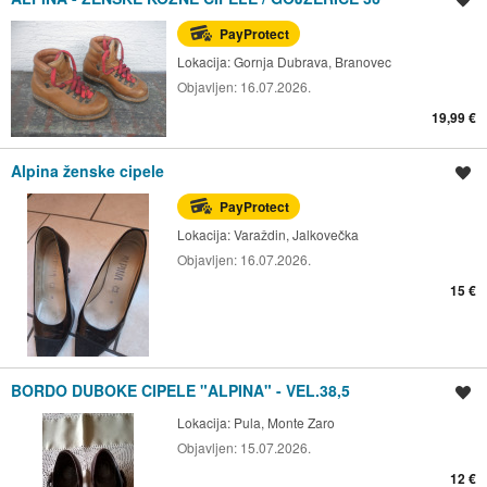
PayProtect
Lokacija:
Gornja Dubrava, Branovec
Objavljen:
16.07.2026.
19,99 €
Alpina ženske cipele
Spremi oglas
PayProtect
Lokacija:
Varaždin, Jalkovečka
Objavljen:
16.07.2026.
15 €
BORDO DUBOKE CIPELE "ALPINA" - VEL.38,5
Spremi oglas
Lokacija:
Pula, Monte Zaro
Objavljen:
15.07.2026.
12 €