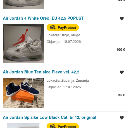
Air Jordan 4 White Oreo, EU 42.5 POPUST
Spremi oglas
PayProtect
Lokacija:
Trnje, Kruge
Objavljen:
18.07.2026.
100 €
Air Jordan Blue Tenisice Plave vel. 42,5
Spremi oglas
Lokacija:
Županja, Županja
Objavljen:
17.07.2026.
35 €
Air Jordan Spizike Low Black Cat, br.42, original
Spremi oglas
PayProtect