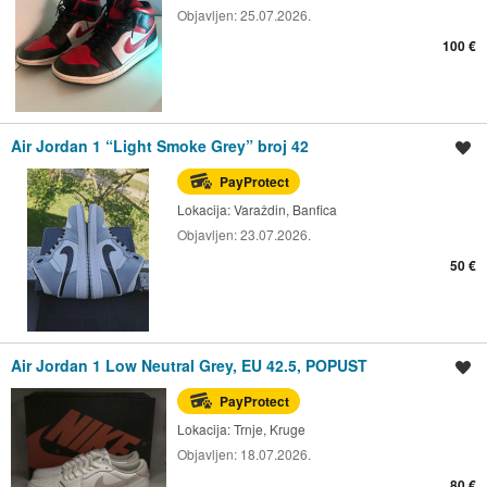
Objavljen:
25.07.2026.
100 €
Air Jordan 1 “Light Smoke Grey” broj 42
Spremi oglas
PayProtect
Lokacija:
Varaždin, Banfica
Objavljen:
23.07.2026.
50 €
Air Jordan 1 Low Neutral Grey, EU 42.5, POPUST
Spremi oglas
PayProtect
Lokacija:
Trnje, Kruge
Objavljen:
18.07.2026.
80 €