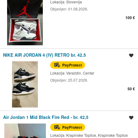
Lokacija:
Slovenija
Objavljen:
01.08.2026.
100 €
NIKE AIR JORDAN 4 (IV) RETRO br. 42.5
Spremi oglas
PayProtect
Lokacija:
Varaždin, Centar
Objavljen:
25.07.2026.
50 €
Air Jordan 1 Mid Black Fire Red - br. 42,5
Spremi oglas
PayProtect
Lokacija:
Krapinske Toplice, Krapinske Toplice