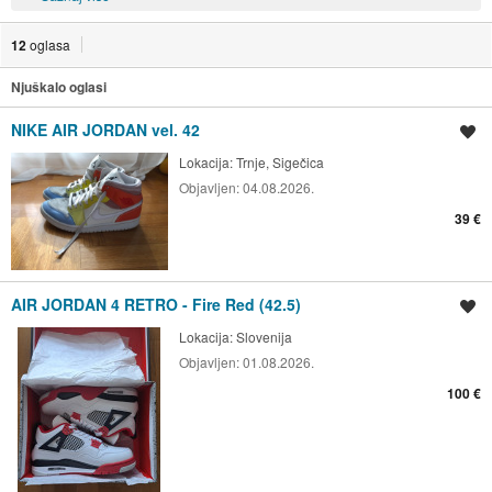
12
oglasa
Njuškalo oglasi
NIKE AIR JORDAN vel. 42
Spremi oglas
Lokacija:
Trnje, Sigečica
Objavljen:
04.08.2026.
39 €
AIR JORDAN 4 RETRO - Fire Red (42.5)
Spremi oglas
Lokacija:
Slovenija
Objavljen:
01.08.2026.
100 €