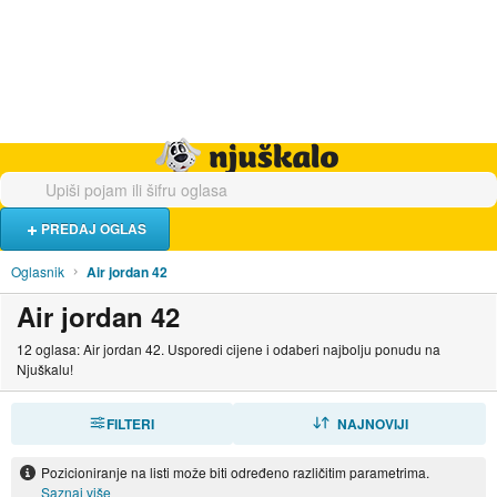
Hrana i piće
Turistički smještaj
Poslovi
Njuškalo naslovnica
PREDAJ OGLAS
Oglasnik
Air jordan 42
Air jordan 42
12 oglasa: Air jordan 42. Usporedi cijene i odaberi najbolju ponudu na
Njuškalu!
FILTERI
SORTIRAJ
NAJNOVIJI
Pozicioniranje na listi može biti određeno različitim parametrima.
Saznaj više