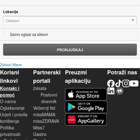
Lokacija
Odaberi
Samo oglasi sa slikom
PRONJUŠKAJ
Zatvori filtere
Korisni
Partnerski
Preuzmi
Potraži nas
linkovi
portali
aplikaciju
Facebook
TikTok
Instagram
YouTu
Kontakt i
24sata
LinkedIn
Njuškalo blog
iOS aplikacija
pomoć
Poslovni
O nama
dnevnik
Android aplikacija
Oglašavanje
Večernji list
Uvjeti i pravila
missMAMA
korištenja
missZDRAVA
Huawei aplikacija
Politika
Miss7
privatnosti
Gastro