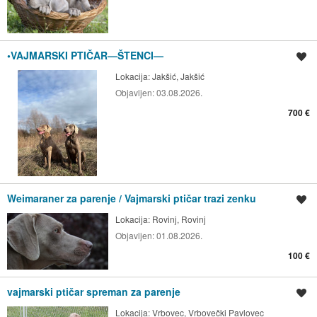
•VAJMARSKI PTIČAR—ŠTENCI—
Spremi oglas
Lokacija:
Jakšić, Jakšić
Objavljen:
03.08.2026.
700 €
Weimaraner za parenje / Vajmarski ptičar trazi zenku
Spremi oglas
Lokacija:
Rovinj, Rovinj
Objavljen:
01.08.2026.
100 €
vajmarski ptičar spreman za parenje
Spremi oglas
Lokacija:
Vrbovec, Vrbovečki Pavlovec