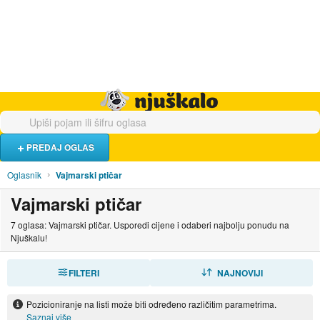
Hrana i piće
Turistički smještaj
Poslovi
Njuškalo naslovnica
PREDAJ OGLAS
Oglasnik
Vajmarski ptičar
Vajmarski ptičar
7 oglasa: Vajmarski ptičar. Usporedi cijene i odaberi najbolju ponudu na
Njuškalu!
FILTERI
SORTIRAJ
NAJNOVIJI
Pozicioniranje na listi može biti određeno različitim parametrima.
Saznaj više