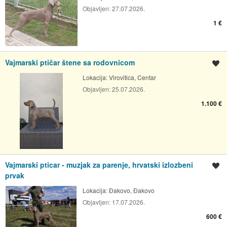
Objavljen:
27.07.2026.
1 €
Vajmarski ptičar štene sa rodovnicom
Spremi oglas
Lokacija:
Virovitica, Centar
Objavljen:
25.07.2026.
1.100 €
Vajmarski pticar - muzjak za parenje, hrvatski izlozbeni
Spremi oglas
prvak
Lokacija:
Đakovo, Đakovo
Objavljen:
17.07.2026.
600 €