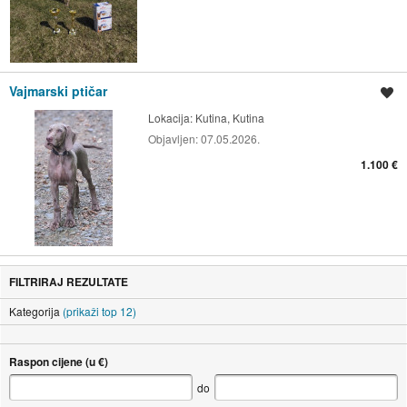
Vajmarski ptičar
Spremi oglas
Lokacija:
Kutina, Kutina
Objavljen:
07.05.2026.
1.100 €
FILTRIRAJ REZULTATE
Kategorija
(prikaži top 12)
Raspon cijene (u €)
do