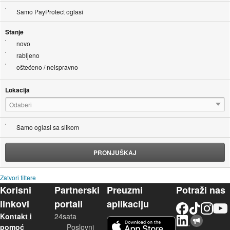
Samo PayProtect oglasi
Stanje
novo
rabljeno
oštećeno / neispravno
Lokacija
Odaberi
Samo oglasi sa slikom
PRONJUŠKAJ
Zatvori filtere
Korisni
Partnerski
Preuzmi
Potraži nas
linkovi
portali
aplikaciju
Facebook
TikTok
Instagram
YouTu
Kontakt i
24sata
LinkedIn
Njuškalo blog
iOS aplikacija
pomoć
Poslovni