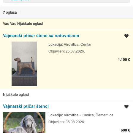
7
oglasa
Vau Vau Njuškalo oglasi
Vajmarski ptičar štene sa rodovnicom
Spremi oglas
Lokacija:
Virovitica, Centar
Objavljen:
25.07.2026.
1.100 €
Njuškalo oglasi
Vajmarski ptičar štenci
Spremi oglas
Lokacija:
Virovitica - Okolica, Čemernica
Objavljen:
05.08.2026.
600 €