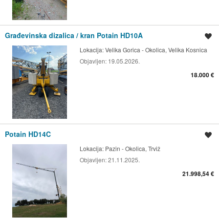
Građevinska dizalica / kran Potain HD10A
Spremi oglas
Lokacija:
Velika Gorica - Okolica, Velika Kosnica
Objavljen:
19.05.2026.
18.000 €
Potain HD14C
Spremi oglas
Lokacija:
Pazin - Okolica, Trviž
Objavljen:
21.11.2025.
21.998,54 €