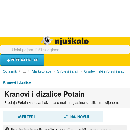
Hrana i piće
Turistički smještaj
Poslovi
Njuškalo naslovnica
PREDAJ OGLAS
Oglasnik
…
Marketplace
Strojevi i alati
Građevinski strojevi i alati
Kranovi i dizalice
Kranovi i dizalice Potain
Prodaja Potain kranova i dizalica u malim oglasima sa slikama i cijenom.
FILTERI
SORTIRAJ
NAJNOVIJI
Pozicioniranje na listi može biti određeno različitim parametrima.