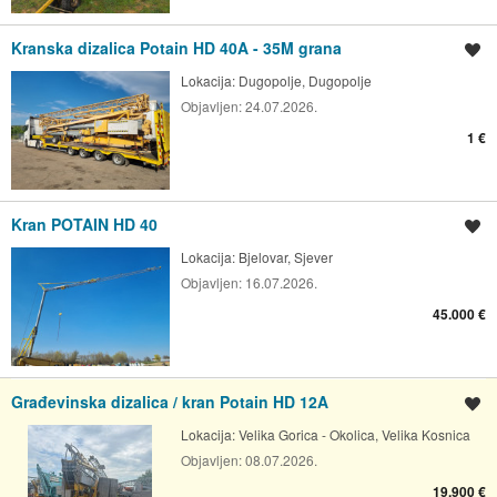
Kranska dizalica Potain HD 40A - 35M grana
Spremi oglas
Lokacija:
Dugopolje, Dugopolje
Objavljen:
24.07.2026.
1 €
Kran POTAIN HD 40
Spremi oglas
Lokacija:
Bjelovar, Sjever
Objavljen:
16.07.2026.
45.000 €
Građevinska dizalica / kran Potain HD 12A
Spremi oglas
Lokacija:
Velika Gorica - Okolica, Velika Kosnica
Objavljen:
08.07.2026.
19.900 €