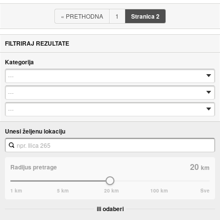
«
PRETHODNA
1
Stranica
2
FILTRIRAJ REZULTATE
Kategorija
Unesi željenu lokaciju
20
Radijus pretrage
km
1 km
5 km
20 km
100 km
Sve
ili odaberi