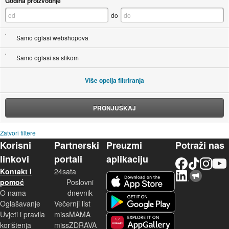
Godina proizvodnje
do
Samo oglasi webshopova
Samo oglasi sa slikom
Više opcija filtriranja
PRONJUŠKAJ
Zatvori filtere
Korisni
Partnerski
Preuzmi
Potraži nas
linkovi
portali
aplikaciju
Facebook
TikTok
Instagram
YouTu
Kontakt i
24sata
LinkedIn
Njuškalo blog
iOS aplikacija
pomoć
Poslovni
O nama
dnevnik
Android aplikacija
Oglašavanje
Večernji list
Uvjeti i pravila
missMAMA
korištenja
missZDRAVA
Huawei aplikacija