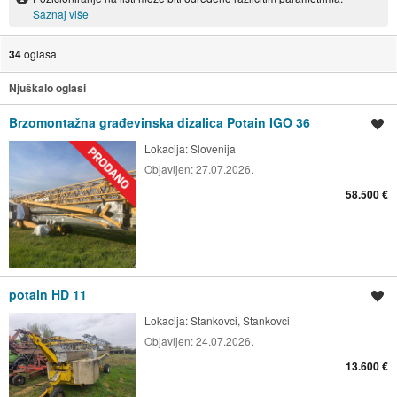
Saznaj više
34
oglasa
Njuškalo oglasi
Brzomontažna građevinska dizalica Potain IGO 36
Spremi oglas
Lokacija:
Slovenija
Objavljen:
27.07.2026.
58.500 €
potain HD 11
Spremi oglas
Lokacija:
Stankovci, Stankovci
Objavljen:
24.07.2026.
13.600 €