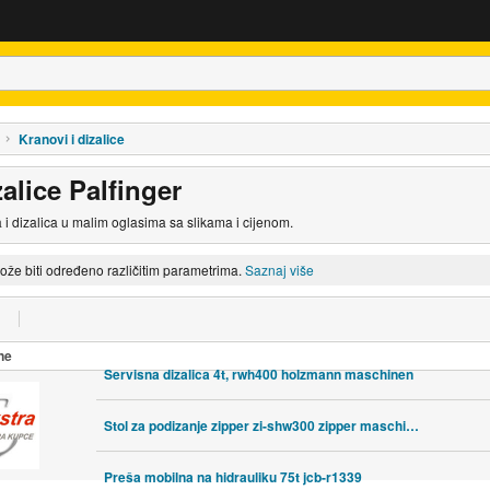
Kranovi i dizalice
zalice Palfinger
 i dizalica u malim oglasima sa slikama i cijenom.
može biti određeno različitim parametrima.
Saznaj više
ne
Servisna dizalica 4t, rwh400 holzmann maschinen
Stol za podizanje zipper zi-shw300 zipper maschinen
Preša mobilna na hidrauliku 75t jcb-r1339