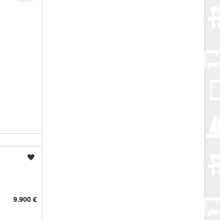
Spremi oglas
9.900 €