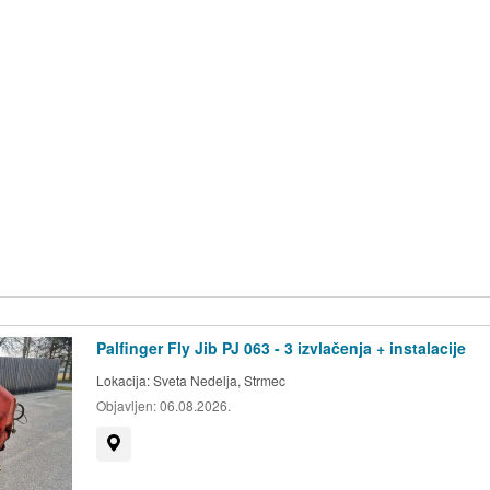
Palfinger Fly Jib PJ 063 - 3 izvlačenja + instalacije
Lokacija:
Sveta Nedelja, Strmec
Objavljen:
06.08.2026.
Prikaži na mapi