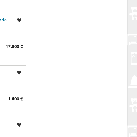
nde
Spremi oglas
17.900 €
Spremi oglas
1.500 €
Spremi oglas