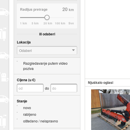
20
Radijus pretrage
km
1 km
5 km
20 km
100 km
Sve
ili odaberi
Lokacija
Odaberi
Razgledavanje putem video
poziva
Cijena (u €)
Njuškalo oglasi
do
Stanje
novo
rabljeno
oštećeno / neispravno