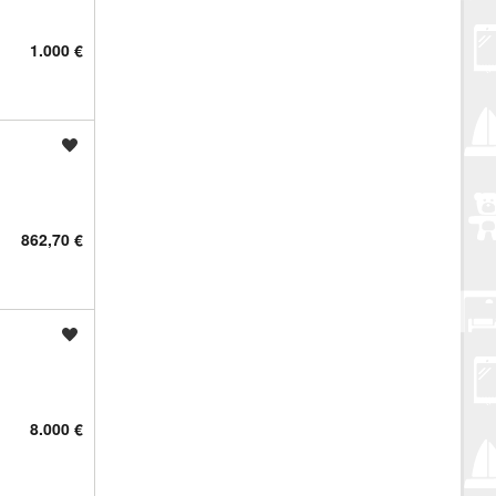
1.000 €
Spremi oglas
862,70 €
Spremi oglas
8.000 €