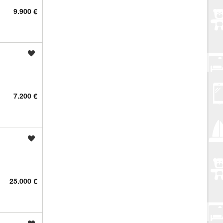
9.900 €
Spremi oglas
7.200 €
Spremi oglas
25.000 €