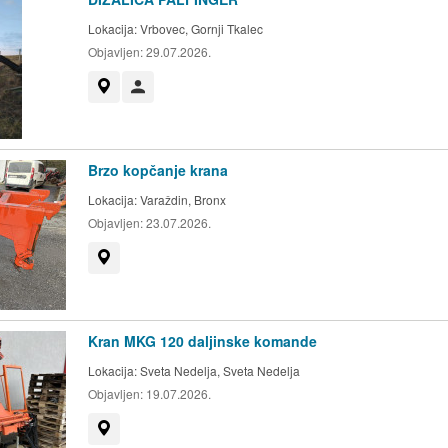
Lokacija:
Vrbovec, Gornji Tkalec
Objavljen:
29.07.2026.
Prikaži na mapi
Korisnik nije trgovac
Brzo kopčanje krana
Lokacija:
Varaždin, Bronx
Objavljen:
23.07.2026.
Prikaži na mapi
Kran MKG 120 daljinske komande
Lokacija:
Sveta Nedelja, Sveta Nedelja
Objavljen:
19.07.2026.
Prikaži na mapi