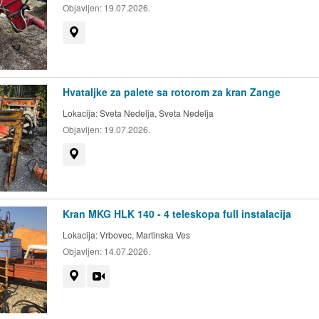
Objavljen:
19.07.2026.
Prikaži na mapi
Hvataljke za palete sa rotorom za kran Zange
Lokacija:
Sveta Nedelja, Sveta Nedelja
Objavljen:
19.07.2026.
Prikaži na mapi
Kran MKG HLK 140 - 4 teleskopa full instalacija
Lokacija:
Vrbovec, Martinska Ves
Objavljen:
14.07.2026.
Prikaži na mapi
Video