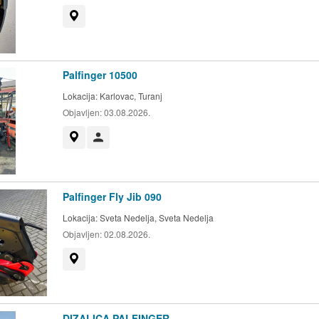
Prikaži na mapi
Palfinger 10500
Lokacija:
Karlovac, Turanj
Objavljen:
03.08.2026.
Prikaži na mapi
Korisnik nije trgovac
Palfinger Fly Jib 090
Lokacija:
Sveta Nedelja, Sveta Nedelja
Objavljen:
02.08.2026.
Prikaži na mapi
DIZALICA PALFINGER