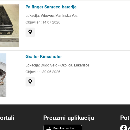
Palfinger Sanreco baterije
Lokacija:
Vrbovec, Martinska Ves
Objavljen:
14.07.2026.
Prikaži na mapi
Graifer Kinschofer
Lokacija:
Dugo Selo - Okolica, Lukarišće
Objavljen:
30.06.2026.
Prikaži na mapi
ortali
Preuzmi aplikaciju
Pot
iOS aplikacija
Facebook