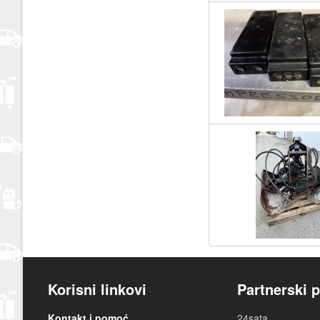
Korisni linkovi
Partnerski p
Kontakt i pomoć
24sata