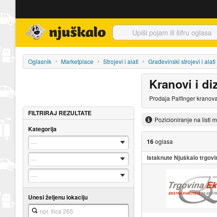
Njuškalo naslovnica
Oglasnik
Marketplace
Strojevi i alati
Građevinski strojevi i alati
Kranovi i di
Prodaja Palfinger kranova
FILTRIRAJ REZULTATE
Pozicioniranje na listi 
Kategorija
16
oglasa
Istaknute Njuškalo trgovi
Unesi željenu lokaciju