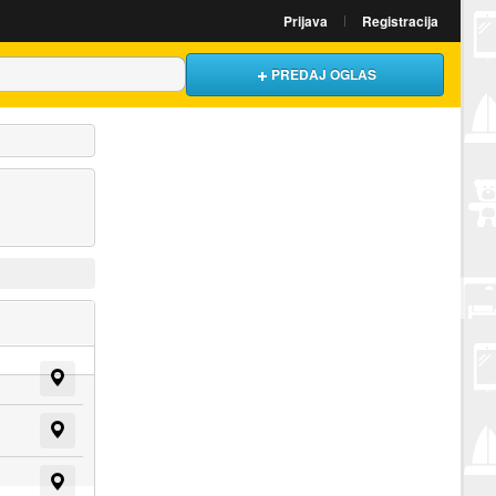
Prijava
Registracija
PREDAJ OGLAS
Prikaži na mapi
Prikaži na mapi
Prikaži na mapi