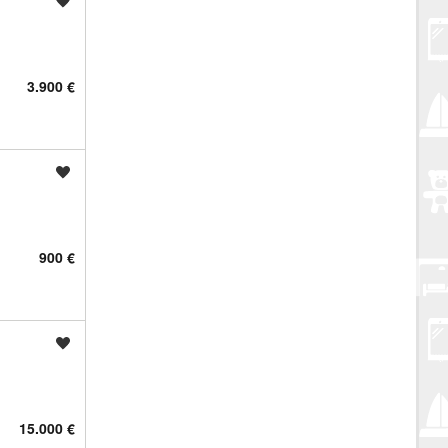
Spremi oglas
3.900 €
Spremi oglas
900 €
Spremi oglas
15.000 €