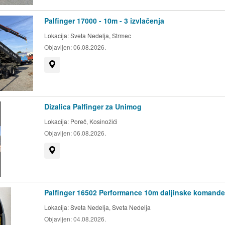
Palfinger 17000 - 10m - 3 izvlačenja
Lokacija:
Sveta Nedelja, Strmec
Objavljen:
06.08.2026.
Prikaži na mapi
Dizalica Palfinger za Unimog
Lokacija:
Poreč, Kosinožići
Objavljen:
06.08.2026.
Prikaži na mapi
Palfinger 16502 Performance 10m daljinske komande
Lokacija:
Sveta Nedelja, Sveta Nedelja
Objavljen:
04.08.2026.