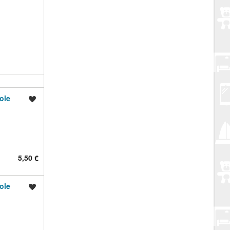
ole
Spremi oglas
5,50 €
ole
Spremi oglas