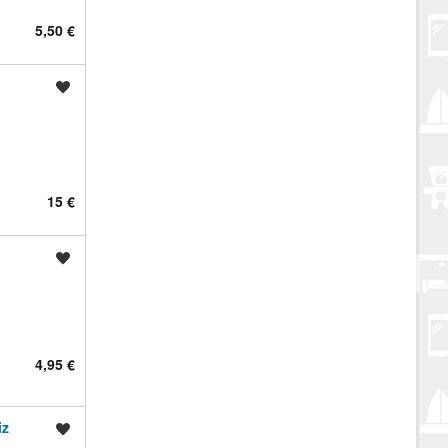
5,50 €
Spremi oglas
15 €
.
Spremi oglas
4,95 €
iz
Spremi oglas