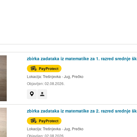
zbirka zadataka iz matematike za 1. razred srednje šk
PayProtect
Lokacija:
Trešnjevka - Jug, Prečko
Objavljen:
02.08.2026.
Prikaži na mapi
Korisnik nije trgovac
zbirka zadataka iz matematike za 2. razred srednje šk
PayProtect
Lokacija:
Trešnjevka - Jug, Prečko
Objavljen:
02.08.2026.