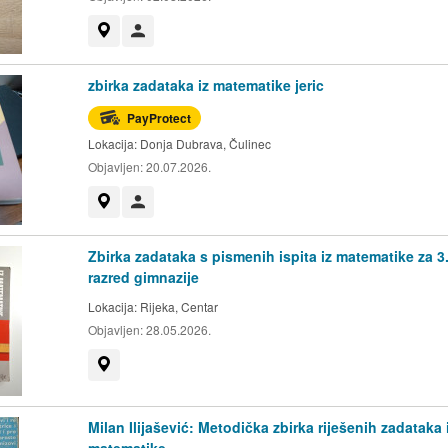
Prikaži na mapi
Korisnik nije trgovac
zbirka zadataka iz matematike jeric
PayProtect
Lokacija:
Donja Dubrava, Čulinec
Objavljen:
20.07.2026.
Prikaži na mapi
Korisnik nije trgovac
Zbirka zadataka s pismenih ispita iz matematike za 3
razred gimnazije
Lokacija:
Rijeka, Centar
Objavljen:
28.05.2026.
Prikaži na mapi
Milan Ilijašević: Metodička zbirka riješenih zadataka 
matematike