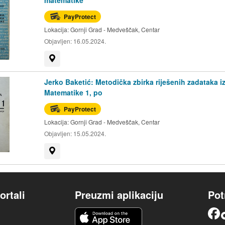
PayProtect
Lokacija:
Gornji Grad - Medveščak, Centar
Objavljen:
16.05.2024.
Prikaži na mapi
Jerko Baketić: Metodička zbirka riješenih zadataka i
Matematike 1, po
PayProtect
Lokacija:
Gornji Grad - Medveščak, Centar
Objavljen:
15.05.2024.
Prikaži na mapi
ortali
Preuzmi aplikaciju
Pot
iOS aplikacija
Facebook