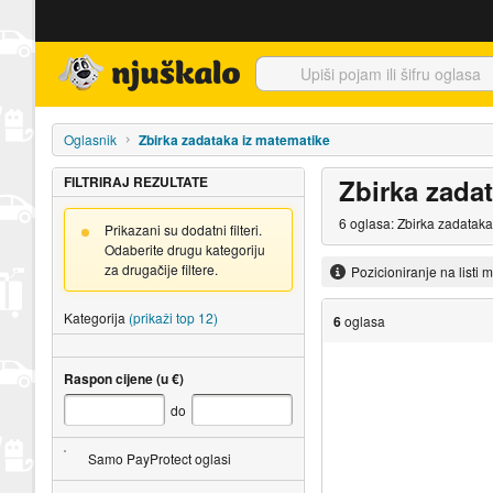
Njuškalo naslovnica
Oglasnik
Zbirka zadataka iz matematike
FILTRIRAJ REZULTATE
Zbirka zada
6 oglasa: Zbirka zadataka
Prikazani su dodatni filteri.
Odaberite drugu kategoriju
za drugačije filtere.
Pozicioniranje na listi 
Kategorija
(prikaži top 12)
6
oglasa
Raspon cijene (u €)
do
Samo PayProtect oglasi