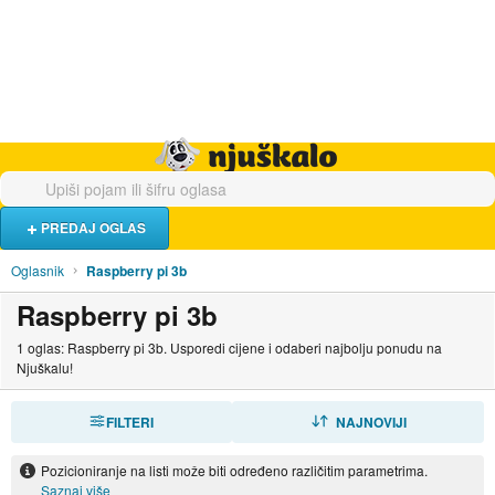
Hrana i piće
Turistički smještaj
Poslovi
Njuškalo naslovnica
PREDAJ OGLAS
Oglasnik
Raspberry pi 3b
Raspberry pi 3b
1 oglas: Raspberry pi 3b. Usporedi cijene i odaberi najbolju ponudu na
Njuškalu!
FILTERI
SORTIRAJ
NAJNOVIJI
Pozicioniranje na listi može biti određeno različitim parametrima.
Saznaj više