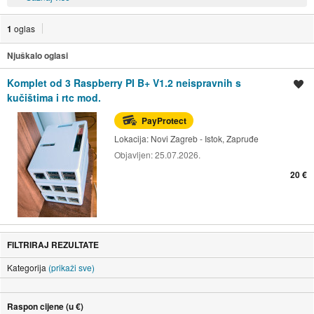
1
oglas
Njuškalo oglasi
Komplet od 3 Raspberry PI B+ V1.2 neispravnih s
Spremi oglas
kučištima i rtc mod.
PayProtect
Lokacija:
Novi Zagreb - Istok, Zapruđe
Objavljen:
25.07.2026.
20 €
FILTRIRAJ REZULTATE
Kategorija
(prikaži sve)
Raspon cijene (u €)