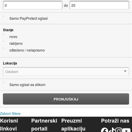
do
Samo PayProtect oglasi
Stanje
novo
rabljeno
oštećeno / neispravno
Lokacija
Odaberi
Samo oglasi sa slikom
PRONJUŠKAJ
Zatvori filtere
Korisni
Partnerski
Preuzmi
Potraži nas
linkovi
portali
aplikaciju
Facebook
TikTok
Instagram
YouTu