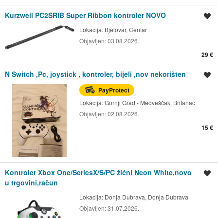
Kurzweil PC2SRIB Super Ribbon kontroler NOVO
Spremi oglas
Lokacija:
Bjelovar, Centar
Objavljen:
03.08.2026.
29 €
N Switch ,Pc, joystick , kontroler, bijeli ,nov nekorišten
Spremi oglas
PayProtect
Lokacija:
Gornji Grad - Medveščak, Britanac
Objavljen:
02.08.2026.
15 €
Kontroler Xbox One/SeriesX/S/PC žićni Neon White,novo
Spremi oglas
u trgovini,račun
Lokacija:
Donja Dubrava, Donja Dubrava
Objavljen:
31.07.2026.