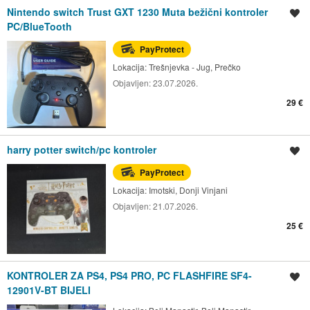
Nintendo switch Trust GXT 1230 Muta bežični kontroler
Spremi oglas
PC/BlueTooth
PayProtect
Lokacija:
Trešnjevka - Jug, Prečko
Objavljen:
23.07.2026.
29 €
harry potter switch/pc kontroler
Spremi oglas
PayProtect
Lokacija:
Imotski, Donji Vinjani
Objavljen:
21.07.2026.
25 €
KONTROLER ZA PS4, PS4 PRO, PC FLASHFIRE SF4-
Spremi oglas
12901V-BT BIJELI