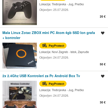
Lokacija:
Trešnjevka - Jug, Prečko
Objavljen:
25.07.2026.
20 €
Mala Linux Zotac ZBOX mini PC Atom 4gb SSD Ion grafa
Spremi oglas
+ kontroler
PayProtect
Lokacija:
Novi Zagreb - Istok, Zapruđe
Objavljen:
24.07.2026.
50 €
2x 2.4Ghz USB Kontroleri za Pc Android Box Tv
Spremi oglas
PayProtect
Lokacija:
Trešnjevka - Jug, Prečko
Objavljen:
24.07.2026.
30 €