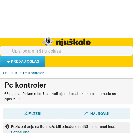
Hrana i piće
Turistički smještaj
Poslovi
Njuškalo naslovnica
PREDAJ OGLAS
Oglasnik
Pc kontroler
Pc kontroler
66 oglasa: Pc kontroler. Usporedi cijene i odaberi najbolju ponudu na
Njuškalu!
FILTERI
SORTIRAJ
NAJNOVIJI
Pozicioniranje na listi može biti određeno različitim parametrima.
Saznaj više