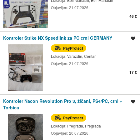
Lokacija:
Beli Manastir, Beli Manastir
Objavljen:
21.07.2026.
46 €
Kontroler Strike NX Speedlink za PC crni GERMANY
Spremi oglas
PayProtect
Lokacija:
Varaždin, Centar
Objavljen:
21.07.2026.
17 €
Kontroler Nacon Revolution Pro 3, žičani, PS4/PC, crni +
Spremi oglas
Torbica
PayProtect
Lokacija:
Pregrada, Pregrada
Objavljen:
20.07.2026.