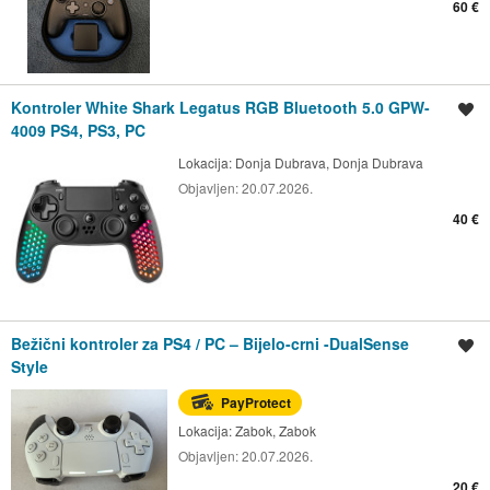
60 €
Kontroler White Shark Legatus RGB Bluetooth 5.0 GPW-
Spremi oglas
4009 PS4, PS3, PC
Lokacija:
Donja Dubrava, Donja Dubrava
Objavljen:
20.07.2026.
40 €
Bežični kontroler za PS4 / PC – Bijelo-crni -DualSense
Spremi oglas
Style
PayProtect
Lokacija:
Zabok, Zabok
Objavljen:
20.07.2026.
20 €