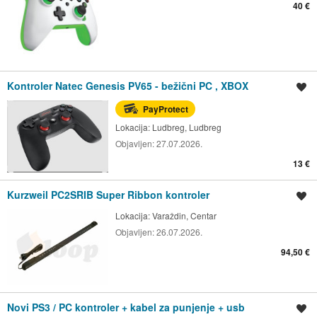
40 €
Kontroler Natec Genesis PV65 - bežični PC , XBOX
Spremi oglas
PayProtect
Lokacija:
Ludbreg, Ludbreg
Objavljen:
27.07.2026.
13 €
Kurzweil PC2SRIB Super Ribbon kontroler
Spremi oglas
Lokacija:
Varaždin, Centar
Objavljen:
26.07.2026.
94,50 €
Novi PS3 / PC kontroler + kabel za punjenje + usb
Spremi oglas