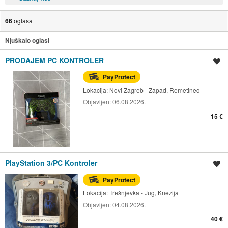
66
oglasa
Njuškalo oglasi
PRODAJEM PC KONTROLER
Spremi oglas
PayProtect
Lokacija:
Novi Zagreb - Zapad, Remetinec
Objavljen:
06.08.2026.
15 €
PlayStation 3/PC Kontroler
Spremi oglas
PayProtect
Lokacija:
Trešnjevka - Jug, Knežija
Objavljen:
04.08.2026.
40 €