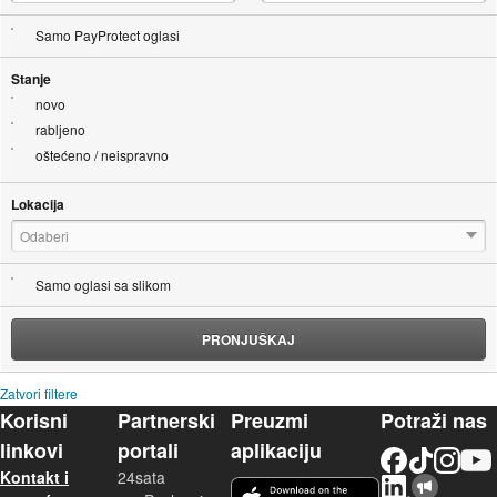
Samo PayProtect oglasi
Stanje
novo
rabljeno
oštećeno / neispravno
Lokacija
Odaberi
Samo oglasi sa slikom
PRONJUŠKAJ
Zatvori filtere
Korisni
Partnerski
Preuzmi
Potraži nas
linkovi
portali
aplikaciju
Facebook
TikTok
Instagram
YouTu
Kontakt i
24sata
LinkedIn
Njuškalo blog
iOS aplikacija