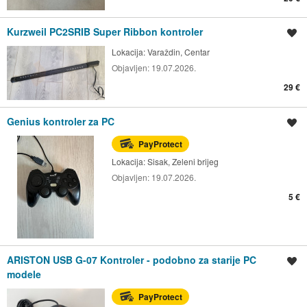
Kurzweil PC2SRIB Super Ribbon kontroler
Spremi oglas
Lokacija:
Varaždin, Centar
Objavljen:
19.07.2026.
29 €
Genius kontroler za PC
Spremi oglas
PayProtect
Lokacija:
Sisak, Zeleni brijeg
Objavljen:
19.07.2026.
5 €
ARISTON USB G-07 Kontroler - podobno za starije PC
Spremi oglas
modele
PayProtect