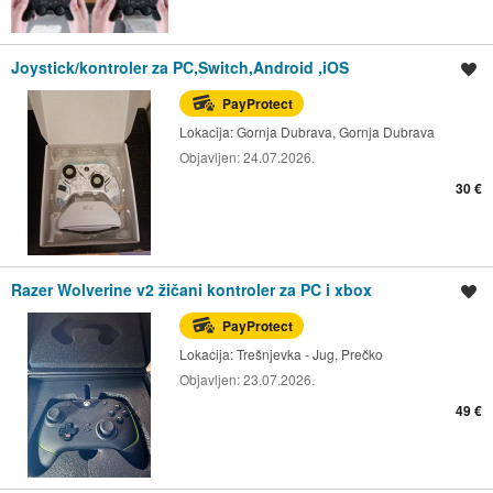
Joystick/kontroler za PC,Switch,Android ,iOS
Spremi oglas
PayProtect
Lokacija:
Gornja Dubrava, Gornja Dubrava
Objavljen:
24.07.2026.
30 €
Razer Wolverine v2 žičani kontroler za PC i xbox
Spremi oglas
PayProtect
Lokacija:
Trešnjevka - Jug, Prečko
Objavljen:
23.07.2026.
49 €