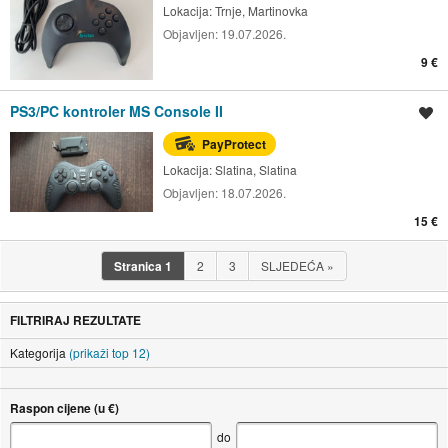
Lokacija:
Trnje, Martinovka
Objavljen:
19.07.2026.
9 €
PS3/PC kontroler MS Console II
Spremi oglas
PayProtect
Lokacija:
Slatina, Slatina
Objavljen:
18.07.2026.
15 €
Stranica
1
2
3
SLJEDEĆA
»
FILTRIRAJ REZULTATE
Kategorija
(prikaži top 12)
Raspon cijene (u €)
do