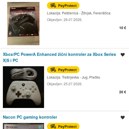
PayProtect
Lokacija:
Peščenica - Žitnjak, Ferenščica
Objavljen:
26.07.2026.
10 €
Xbox/PC PowerA Enhanced žični kontroler za Xbox Series
Spremi oglas
X|S i PC
PayProtect
Lokacija:
Trešnjevka - Jug, Prečko
Objavljen:
25.07.2026.
20 €
Nacon PC gaming kontroler
Spremi oglas
PayProtect