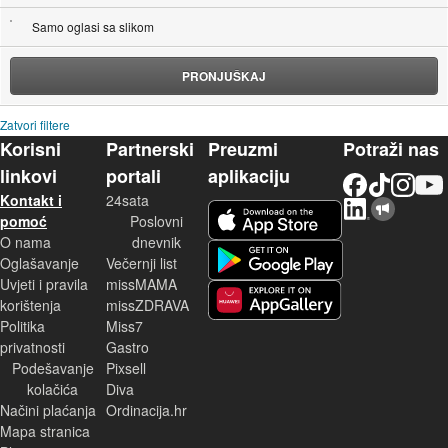
Samo oglasi sa slikom
PRONJUŠKAJ
Zatvori filtere
Korisni
Partnerski
Preuzmi
Potraži nas
linkovi
portali
aplikaciju
Facebook
TikTok
Instagram
YouTu
Kontakt i
24sata
LinkedIn
Njuškalo blog
iOS aplikacija
pomoć
Poslovni
O nama
dnevnik
Android aplikacija
Oglašavanje
Večernji list
Uvjeti i pravila
missMAMA
korištenja
missZDRAVA
Huawei aplikacija
Politika
Miss7
privatnosti
Gastro
Podešavanje
Pixsell
kolačića
Diva
Načini plaćanja
Ordinacija.hr
Mapa stranica