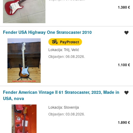
1.380 €
Fender USA Highway One Stratocaster 2010
Spremi oglas
PayProtect
Lokacija:
Trilj, Velić
Objavljen:
06.08.2026.
1.100 €
Fender American Vintage II 61 Stratocaster, 2023, Made in
Spremi oglas
USA, nova
Lokacija:
Slovenija
Objavljen:
03.08.2026.
1.890 €