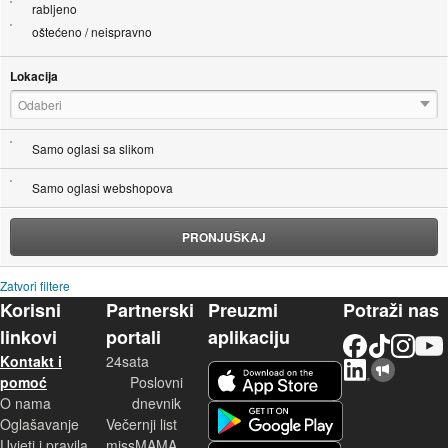
rabljeno
oštećeno / neispravno
Lokacija
Odaberi
Samo oglasi sa slikom
Samo oglasi webshopova
PRONJUŠKAJ
Zatvori filtere
Korisni
Partnerski
Preuzmi
Potraži nas
linkovi
portali
aplikaciju
Facebook
TikTok
Instagram
YouTu
Kontakt i
24sata
LinkedIn
Njuškalo blog
iOS aplikacija
pomoć
Poslovni
O nama
dnevnik
Android aplikacija
Oglašavanje
Večernji list
Uvjeti i pravila
missMAMA