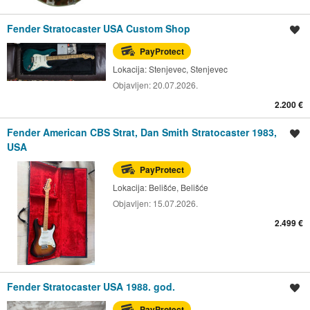
Fender Stratocaster USA Custom Shop
Spremi oglas
PayProtect
Lokacija:
Stenjevec, Stenjevec
Objavljen:
20.07.2026.
2.200 €
Fender American CBS Strat, Dan Smith Stratocaster 1983,
Spremi oglas
USA
PayProtect
Lokacija:
Belišće, Belišće
Objavljen:
15.07.2026.
2.499 €
Fender Stratocaster USA 1988. god.
Spremi oglas
PayProtect