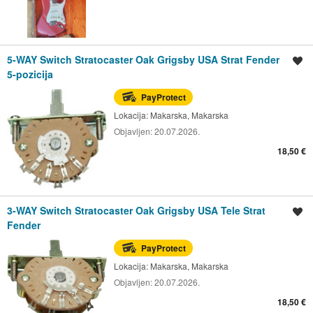
5-WAY Switch Stratocaster Oak Grigsby USA Strat Fender
Spremi oglas
5-pozicija
PayProtect
Lokacija:
Makarska, Makarska
Objavljen:
20.07.2026.
18,50 €
3-WAY Switch Stratocaster Oak Grigsby USA Tele Strat
Spremi oglas
Fender
PayProtect
Lokacija:
Makarska, Makarska
Objavljen:
20.07.2026.
18,50 €