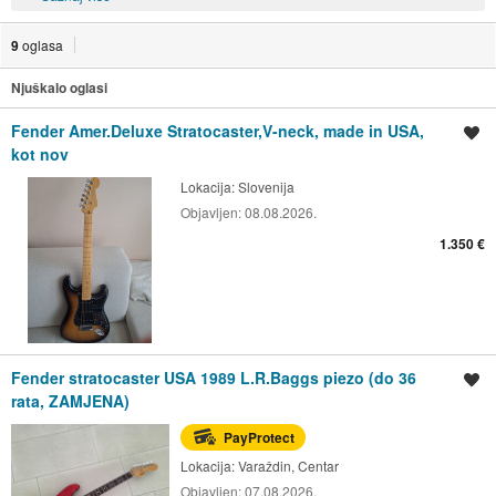
9
oglasa
Njuškalo oglasi
Fender Amer.Deluxe Stratocaster,V-neck, made in USA,
Spremi oglas
kot nov
Lokacija:
Slovenija
Objavljen:
08.08.2026.
1.350 €
Fender stratocaster USA 1989 L.R.Baggs piezo (do 36
Spremi oglas
rata, ZAMJENA)
PayProtect
Lokacija:
Varaždin, Centar
Objavljen:
07.08.2026.