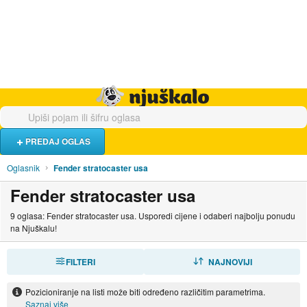
Hrana i piće
Turistički smještaj
Poslovi
Njuškalo naslovnica
PREDAJ OGLAS
Oglasnik
Fender stratocaster usa
Fender stratocaster usa
9 oglasa: Fender stratocaster usa. Usporedi cijene i odaberi najbolju ponudu
na Njuškalu!
FILTERI
SORTIRAJ
NAJNOVIJI
Pozicioniranje na listi može biti određeno različitim parametrima.
Saznaj više