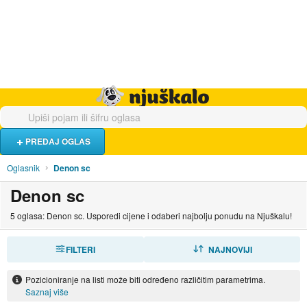
Hrana i piće
Turistički smještaj
Poslovi
Njuškalo naslovnica
PREDAJ OGLAS
Oglasnik
Denon sc
Denon sc
5 oglasa: Denon sc. Usporedi cijene i odaberi najbolju ponudu na Njuškalu!
FILTERI
SORTIRAJ
NAJNOVIJI
Pozicioniranje na listi može biti određeno različitim parametrima.
Saznaj više