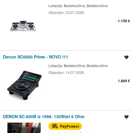
Lokacija:
Bedekovčina, Bedekovčina
Objavljen:
23.07.2026.
1.159 €
Denon SC6000 Prime - NOVO !!!!
Spremi oglas
Lokacija:
Bedekovčina, Bedekovčina
Objavljen:
14.07.2026.
1.869 €
DENON SC-650B iz 1996. 130Watt 6 Ohm
Spremi oglas
PayProtect