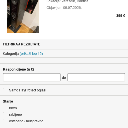
Lokacija:
Varaždin, Banfica
Objavljen:
09.07.2026.
399 €
FILTRIRAJ REZULTATE
Kategorija
(prikaži top 12)
Raspon cijene (u €)
do
Samo PayProtect oglasi
Stanje
novo
rabljeno
oštećeno / neispravno