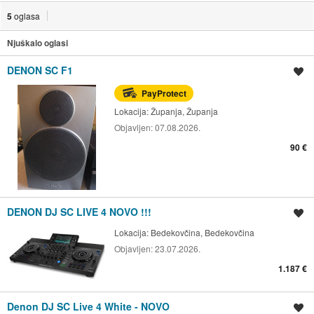
5
oglasa
Njuškalo oglasi
DENON SC F1
Spremi oglas
PayProtect
Lokacija:
Županja, Županja
Objavljen:
07.08.2026.
90 €
DENON DJ SC LIVE 4 NOVO !!!
Spremi oglas
Lokacija:
Bedekovčina, Bedekovčina
Objavljen:
23.07.2026.
1.187 €
Denon DJ SC Live 4 White - NOVO
Spremi oglas