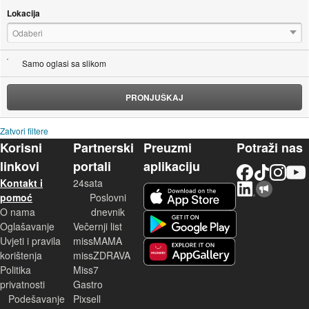
Lokacija
Odaberi
Samo oglasi sa slikom
PRONJUŠKAJ
Zatvori filtere
Korisni
Partnerski
Preuzmi
Potraži nas
linkovi
portali
aplikaciju
Facebook
TikTok
Instagram
YouTu
Kontakt i
24sata
LinkedIn
Njuškalo blog
iOS aplikacija
pomoć
Poslovni
O nama
dnevnik
Android aplikacija
Oglašavanje
Večernji list
Uvjeti i pravila
missMAMA
korištenja
missZDRAVA
Huawei aplikacija
Politika
Miss7
privatnosti
Gastro
Podešavanje
Pixsell