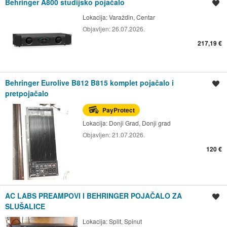
Behringer A800 studijsko pojačalo
Spremi oglas
Lokacija:
Varaždin, Centar
Objavljen:
26.07.2026.
217,19 €
Behringer Eurolive B812 B815 komplet pojačalo i
Spremi oglas
pretpojačalo
PayProtect
Lokacija:
Donji Grad, Donji grad
Objavljen:
21.07.2026.
120 €
AC LABS PREAMPOVI I BEHRINGER POJAČALO ZA
Spremi oglas
SLUŠALICE
Lokacija:
Split, Spinut