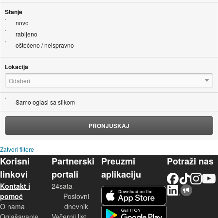
Stanje
novo
rabljeno
oštećeno / neispravno
Lokacija
Odaberi
Samo oglasi sa slikom
PRONJUŠKAJ
Zatvori filtere
Korisni
Partnerski
Preuzmi
Potraži nas
linkovi
portali
aplikaciju
Facebook
TikTok
Instagram
YouTu
Kontakt i
24sata
LinkedIn
Njuškalo blog
iOS aplikacija
pomoć
Poslovni
O nama
dnevnik
Android aplikacija
Oglašavanje
Večernji list