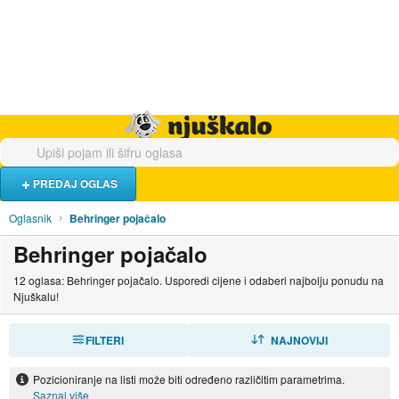
Hrana i piće
Turistički smještaj
Poslovi
Njuškalo naslovnica
PREDAJ OGLAS
Oglasnik
Behringer pojačalo
Behringer pojačalo
12 oglasa: Behringer pojačalo. Usporedi cijene i odaberi najbolju ponudu na
Njuškalu!
FILTERI
SORTIRAJ
NAJNOVIJI
Pozicioniranje na listi može biti određeno različitim parametrima.
Saznaj više