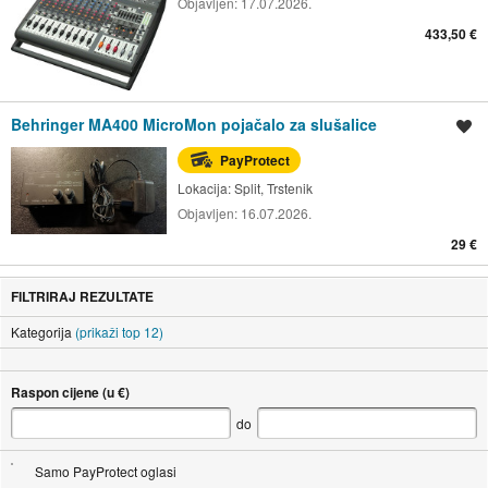
Objavljen:
17.07.2026.
433,50 €
Behringer MA400 MicroMon pojačalo za slušalice
Spremi oglas
PayProtect
Lokacija:
Split, Trstenik
Objavljen:
16.07.2026.
29 €
FILTRIRAJ REZULTATE
Kategorija
(prikaži top 12)
Raspon cijene (u €)
do
Samo PayProtect oglasi