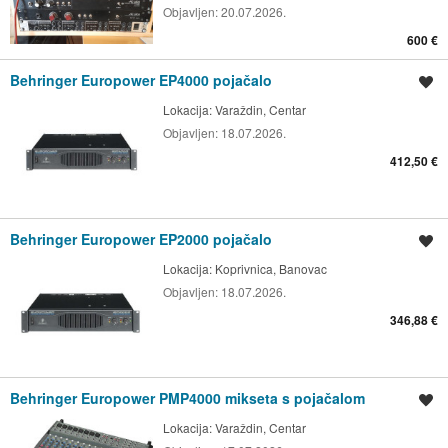
Objavljen:
20.07.2026.
600 €
Behringer Europower EP4000 pojačalo
Spremi oglas
Lokacija:
Varaždin, Centar
Objavljen:
18.07.2026.
412,50 €
Behringer Europower EP2000 pojačalo
Spremi oglas
Lokacija:
Koprivnica, Banovac
Objavljen:
18.07.2026.
346,88 €
Behringer Europower PMP4000 mikseta s pojačalom
Spremi oglas
Lokacija:
Varaždin, Centar