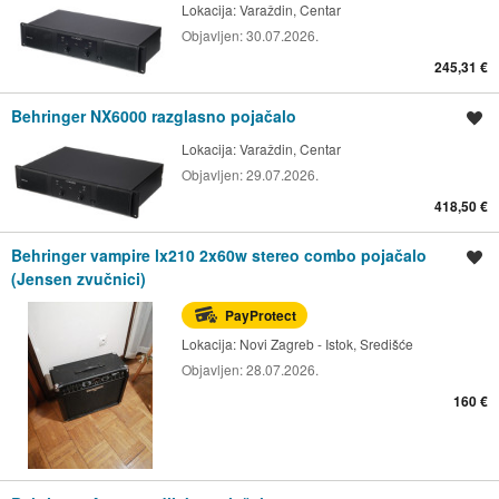
Lokacija:
Varaždin, Centar
Objavljen:
30.07.2026.
245,31 €
Behringer NX6000 razglasno pojačalo
Spremi oglas
Lokacija:
Varaždin, Centar
Objavljen:
29.07.2026.
418,50 €
Behringer vampire lx210 2x60w stereo combo pojačalo
Spremi oglas
(Jensen zvučnici)
PayProtect
Lokacija:
Novi Zagreb - Istok, Središće
Objavljen:
28.07.2026.
160 €