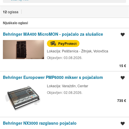
12
oglasa
Njuškalo oglasi
Behringer MA400 MicroMON - pojačalo za slušalice
Spremi oglas
PayProtect
Lokacija:
Peščenica - Žitnjak, Volovčica
Objavljen:
03.08.2026.
15 €
Behringer Europower PMP6000 mikser s pojačalom
Spremi oglas
Lokacija:
Varaždin, Centar
Objavljen:
02.08.2026.
735 €
Behringer NX3000 razglasno pojačalo
Spremi oglas