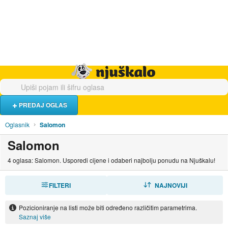
Hrana i piće
Turistički smještaj
Poslovi
Njuškalo naslovnica
PREDAJ OGLAS
Oglasnik
Salomon
Salomon
4 oglasa: Salomon. Usporedi cijene i odaberi najbolju ponudu na Njuškalu!
FILTERI
SORTIRAJ
NAJNOVIJI
Pozicioniranje na listi može biti određeno različitim parametrima.
Saznaj više