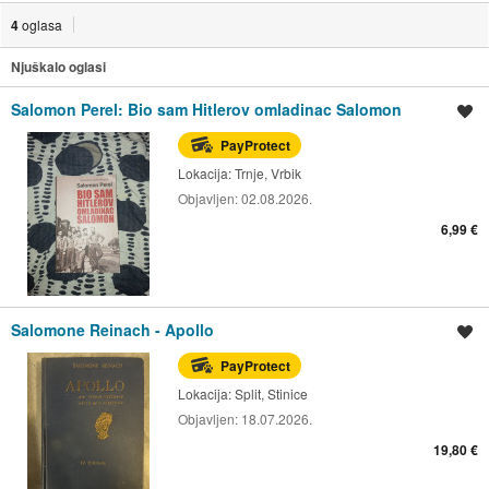
4
oglasa
Njuškalo oglasi
Salomon Perel: Bio sam Hitlerov omladinac Salomon
Spremi oglas
PayProtect
Lokacija:
Trnje, Vrbik
Objavljen:
02.08.2026.
6,99 €
Salomone Reinach - Apollo
Spremi oglas
PayProtect
Lokacija:
Split, Stinice
Objavljen:
18.07.2026.
19,80 €