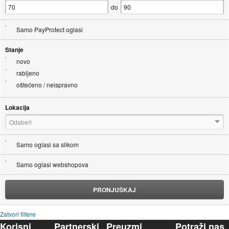
do
Samo PayProtect oglasi
Stanje
novo
rabljeno
oštećeno / neispravno
Lokacija
Odaberi
Samo oglasi sa slikom
Samo oglasi webshopova
PRONJUŠKAJ
Zatvori filtere
Korisni
Partnerski
Preuzmi
Potraži nas