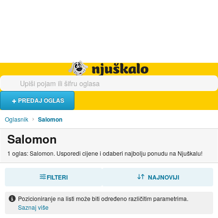
Hrana i piće
Turistički smještaj
Poslovi
Njuškalo naslovnica
PREDAJ OGLAS
Oglasnik
Salomon
Salomon
1 oglas: Salomon. Usporedi cijene i odaberi najbolju ponudu na Njuškalu!
FILTERI
SORTIRAJ
NAJNOVIJI
Pozicioniranje na listi može biti određeno različitim parametrima.
Saznaj više