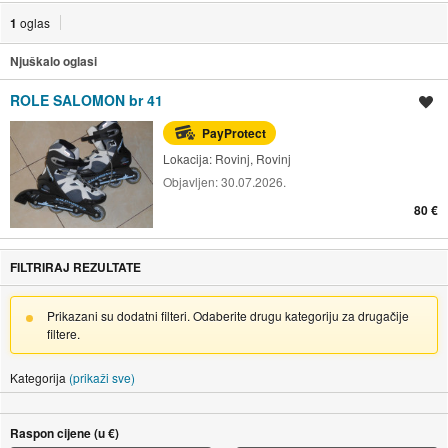
1
oglas
Njuškalo oglasi
ROLE SALOMON br 41
Spremi oglas
PayProtect
Lokacija:
Rovinj, Rovinj
Objavljen:
30.07.2026.
80 €
FILTRIRAJ REZULTATE
Prikazani su dodatni filteri. Odaberite drugu kategoriju za drugačije
filtere.
Kategorija
(prikaži sve)
Raspon cijene (u €)