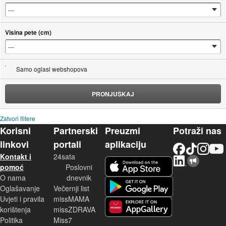
Visina pete (cm)
Samo oglasi webshopova
PRONJUŠKAJ
Zatvori filtere
Korisni
Partnerski
Preuzmi
Potraži nas
linkovi
portali
aplikaciju
Facebook
TikTok
Instagram
YouTu
Kontakt i
24sata
LinkedIn
Njuškalo blog
iOS aplikacija
pomoć
Poslovni
O nama
dnevnik
Android aplikacija
Oglašavanje
Večernji list
Uvjeti i pravila
missMAMA
korištenja
missZDRAVA
Huawei aplikacija
Politika
Miss7