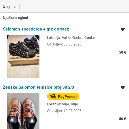
3
oglasa
Njuškalo oglasi
Salomon speedcros 4 gtx goretex
Spremi oglas
Lokacija:
Velika Gorica, Centar
Objavljen:
08.08.2026.
50 €
Ženske Salomon tenisice broj 38 2/3
Spremi oglas
PayProtect
Lokacija:
Virje, Virje
Objavljen:
19.07.2026.
50 €