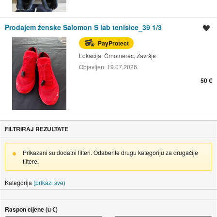
Prodajem ženske Salomon S lab tenisice_39 1/3
Spremi oglas
PayProtect
Lokacija:
Črnomerec, Završje
Objavljen:
19.07.2026.
50 €
FILTRIRAJ REZULTATE
Prikazani su dodatni filteri. Odaberite drugu kategoriju za drugačije
filtere.
Kategorija
(prikaži sve)
Raspon cijene (u €)