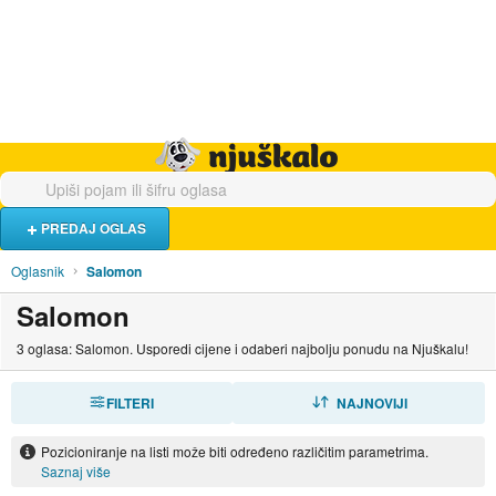
Hrana i piće
Turistički smještaj
Poslovi
Njuškalo naslovnica
PREDAJ OGLAS
Oglasnik
Salomon
Salomon
3 oglasa: Salomon. Usporedi cijene i odaberi najbolju ponudu na Njuškalu!
FILTERI
SORTIRAJ
NAJNOVIJI
Pozicioniranje na listi može biti određeno različitim parametrima.
Saznaj više