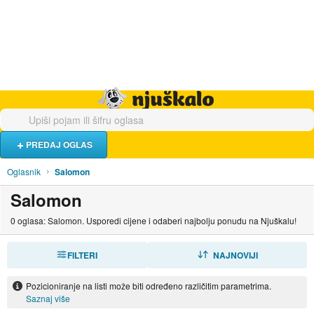
Hrana i piće
Turistički smještaj
Poslovi
Njuškalo naslovnica
PREDAJ OGLAS
Oglasnik
Salomon
Salomon
0 oglasa: Salomon. Usporedi cijene i odaberi najbolju ponudu na Njuškalu!
FILTERI
SORTIRAJ
NAJNOVIJI
Pozicioniranje na listi može biti određeno različitim parametrima.
Saznaj više