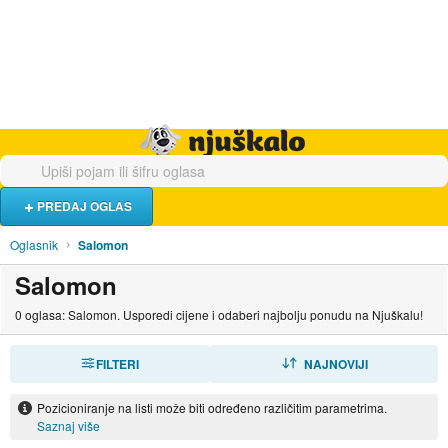
Hrana i piće
Turistički smještaj
Poslovi
Njuškalo naslovnica
PREDAJ OGLAS
Oglasnik
Salomon
Salomon
0 oglasa: Salomon. Usporedi cijene i odaberi najbolju ponudu na Njuškalu!
FILTERI
SORTIRAJ
NAJNOVIJI
Pozicioniranje na listi može biti određeno različitim parametrima.
Saznaj više