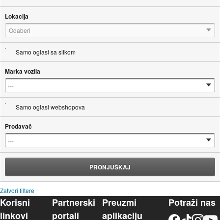
Lokacija
Odaberi
Samo oglasi sa slikom
Marka vozila
Samo oglasi webshopova
Prodavač
PRONJUŠKAJ
Zatvori filtere
Korisni
Partnerski
Preuzmi
Potraži nas
linkovi
portali
aplikaciju
Facebook
TikTok
Instagram
YouTu