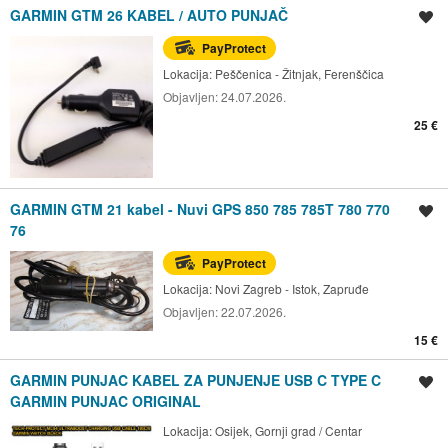
GARMIN GTM 26 KABEL / AUTO PUNJAČ
Spremi oglas
PayProtect
Lokacija:
Peščenica - Žitnjak, Ferenščica
Objavljen:
24.07.2026.
25 €
GARMIN GTM 21 kabel - Nuvi GPS 850 785 785T 780 770
Spremi oglas
76
PayProtect
Lokacija:
Novi Zagreb - Istok, Zapruđe
Objavljen:
22.07.2026.
15 €
GARMIN PUNJAC KABEL ZA PUNJENJE USB C TYPE C
Spremi oglas
GARMIN PUNJAC ORIGINAL
Lokacija:
Osijek, Gornji grad / Centar