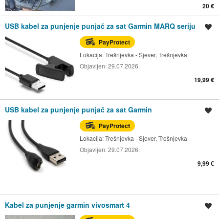
20 €
USB kabel za punjenje punjač za sat Garmin MARQ seriju
Spremi oglas
PayProtect
Lokacija:
Trešnjevka - Sjever, Trešnjevka
Objavljen:
29.07.2026.
19,99 €
USB kabel za punjenje punjač za sat Garmin
Spremi oglas
PayProtect
Lokacija:
Trešnjevka - Sjever, Trešnjevka
Objavljen:
29.07.2026.
9,99 €
Kabel za punjenje garmin vivosmart 4
Spremi oglas