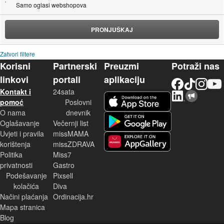
Samo oglasi webshopova
PRONJUŠKAJ
Zatvori filtere
Korisni
Partnerski
Preuzmi
Potraži nas
linkovi
portali
aplikaciju
Facebook
TikTok
Instagram
YouTu
Kontakt i
24sata
LinkedIn
Njuškalo blog
iOS aplikacija
pomoć
Poslovni
O nama
dnevnik
Android aplikacija
Oglašavanje
Večernji list
Uvjeti i pravila
missMAMA
korištenja
missZDRAVA
Huawei aplikacija
Politika
Miss7
privatnosti
Gastro
Podešavanje
Pixsell
kolačića
Diva
Načini plaćanja
Ordinacija.hr
Mapa stranica
Blog