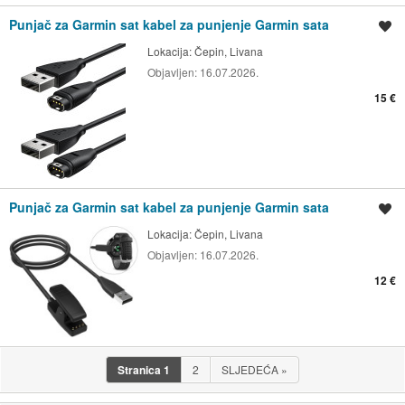
Punjač za Garmin sat kabel za punjenje Garmin sata
Spremi oglas
Lokacija:
Čepin, Livana
Objavljen:
16.07.2026.
15 €
Punjač za Garmin sat kabel za punjenje Garmin sata
Spremi oglas
Lokacija:
Čepin, Livana
Objavljen:
16.07.2026.
12 €
Stranica
1
2
SLJEDEĆA
»