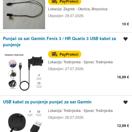
PayProtect
Lokacija:
Zagreb - Okolica, Brezovica
Objavljen:
29.07.2026.
10 €
Punjač za sat Garmin Fenix 3 / HR Quatix 3 USB kabel za
Spremi oglas
punjenje
PayProtect
Lokacija:
Trešnjevka - Sjever, Trešnjevka
Objavljen:
27.07.2026.
16,99 €
USB kabel za punjenje punjač za sat Garmin
Spremi oglas
Lokacija:
Trešnjevka - Sjever, Trešnjevka
Objavljen:
26.07.2026.
12,99 €