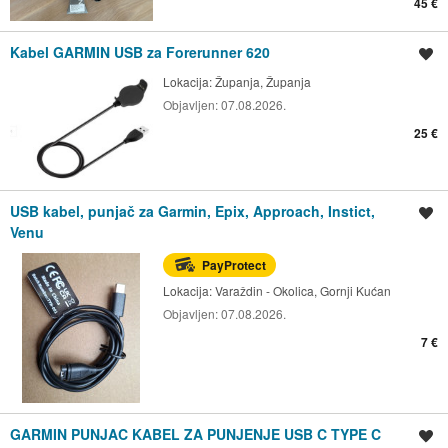
45 €
Kabel GARMIN USB za Forerunner 620
Spremi oglas
Lokacija:
Županja, Županja
Objavljen:
07.08.2026.
25 €
USB kabel, punjač za Garmin, Epix, Approach, Instict,
Spremi oglas
Venu
PayProtect
Lokacija:
Varaždin - Okolica, Gornji Kućan
Objavljen:
07.08.2026.
7 €
GARMIN PUNJAC KABEL ZA PUNJENJE USB C TYPE C
Spremi oglas