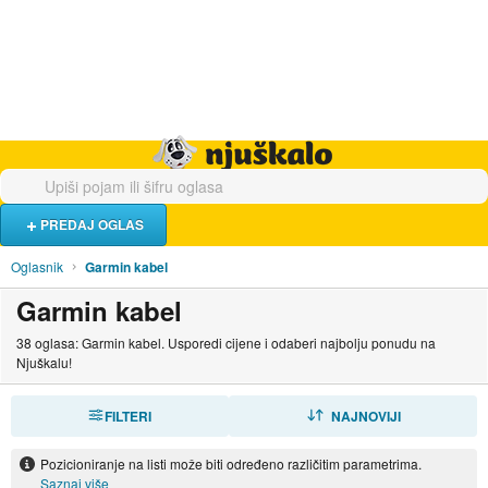
Hrana i piće
Turistički smještaj
Poslovi
Njuškalo naslovnica
PREDAJ OGLAS
Oglasnik
Garmin kabel
Garmin kabel
38 oglasa: Garmin kabel. Usporedi cijene i odaberi najbolju ponudu na
Njuškalu!
FILTERI
SORTIRAJ
NAJNOVIJI
Pozicioniranje na listi može biti određeno različitim parametrima.
Saznaj više