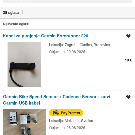
38
oglasa
Njuškalo oglasi
Kabel za punjenje Garmin Forerunner 220
Spremi oglas
Lokacija:
Zagreb - Okolica, Brezovica
Objavljen:
09.08.2026.
10 €
Garmin Bike Speed Sensor + Cadence Sensor + novi
Spremi oglas
Garmin USB kabel
PayProtect
Lokacija:
Maksimir, Svetice
Objavljen:
08.08.2026.