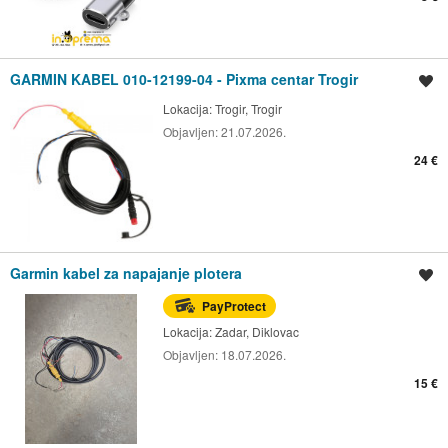
GARMIN KABEL 010-12199-04 - Pixma centar Trogir
Spremi oglas
Lokacija:
Trogir, Trogir
Objavljen:
21.07.2026.
24 €
Garmin kabel za napajanje plotera
Spremi oglas
PayProtect
Lokacija:
Zadar, Diklovac
Objavljen:
18.07.2026.
15 €