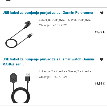
USB kabel za punjenje punjač za sat Garmin Forerunner
Spremi oglas
Lokacija:
Trešnjevka - Sjever, Trešnjevka
Objavljen:
26.07.2026.
12,99 €
USB kabel za punjenje punjač za sat smartwatch Garmin
Spremi oglas
MARQ2 seriju
Lokacija:
Trešnjevka - Sjever, Trešnjevka
Objavljen:
26.07.2026.
19,99 €