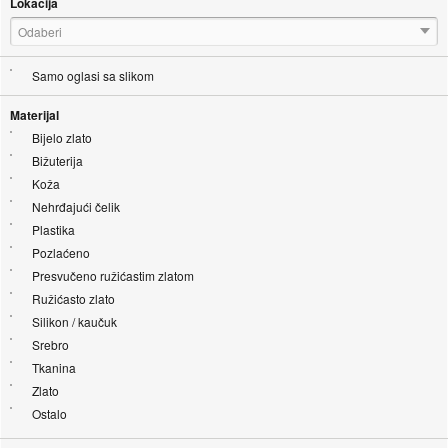
Lokacija
Odaberi
Samo oglasi sa slikom
Materijal
Bijelo zlato
Bižuterija
Koža
Nehrđajući čelik
Plastika
Pozlaćeno
Presvučeno ružićastim zlatom
Ružićasto zlato
Silikon / kaučuk
Srebro
Tkanina
Zlato
Ostalo