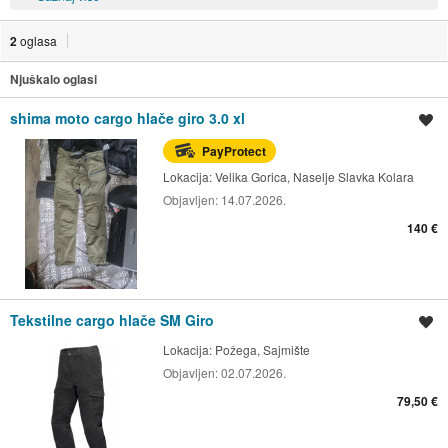
2
oglasa
Njuškalo oglasi
shima moto cargo hlače giro 3.0 xl
Spremi oglas
PayProtect
Lokacija:
Velika Gorica, Naselje Slavka Kolara
Objavljen:
14.07.2026.
140 €
Tekstilne cargo hlače SM Giro
Spremi oglas
Lokacija:
Požega, Sajmište
Objavljen:
02.07.2026.
79,50 €