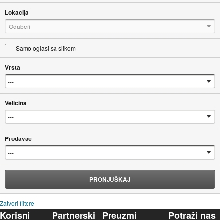
Lokacija
Odaberi
Samo oglasi sa slikom
Vrsta
Veličina
Prodavač
PRONJUŠKAJ
Zatvori filtere
Korisni
Partnerski
Preuzmi
Potraži nas