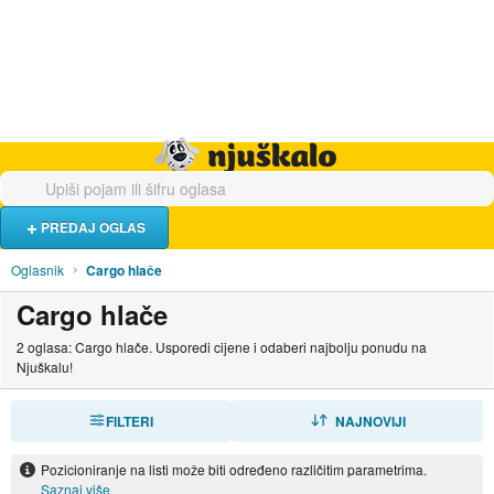
Hrana i piće
Turistički smještaj
Poslovi
Njuškalo naslovnica
PREDAJ OGLAS
Oglasnik
Cargo hlače
Cargo hlače
2 oglasa: Cargo hlače. Usporedi cijene i odaberi najbolju ponudu na
Njuškalu!
FILTERI
SORTIRAJ
NAJNOVIJI
Pozicioniranje na listi može biti određeno različitim parametrima.
Saznaj više