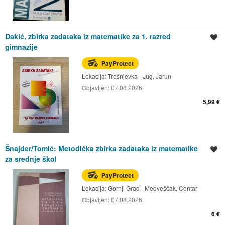
Dakić, zbirka zadataka iz matematike za 1. razred
Spremi oglas
gimnazije
PayProtect
Lokacija:
Trešnjevka - Jug, Jarun
Objavljen:
07.08.2026.
5,99 €
Šnajder/Tomić: Metodička zbirka zadataka iz matematike
Spremi oglas
za srednje škol
PayProtect
Lokacija:
Gornji Grad - Medveščak, Centar
Objavljen:
07.08.2026.
6 €