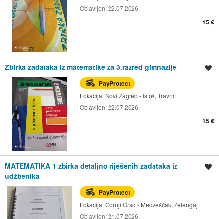
Objavljen:
22.07.2026.
15 €
Zbirka zadataka iz matematike za 3.razred gimnazije
Spremi oglas
PayProtect
Lokacija:
Novi Zagreb - Istok, Travno
Objavljen:
22.07.2026.
15 €
MATEMATIKA 1 zbirka detaljno riješenih zadataka iz
Spremi oglas
udžbenika
PayProtect
Lokacija:
Gornji Grad - Medveščak, Zelengaj
Objavljen:
21.07.2026.