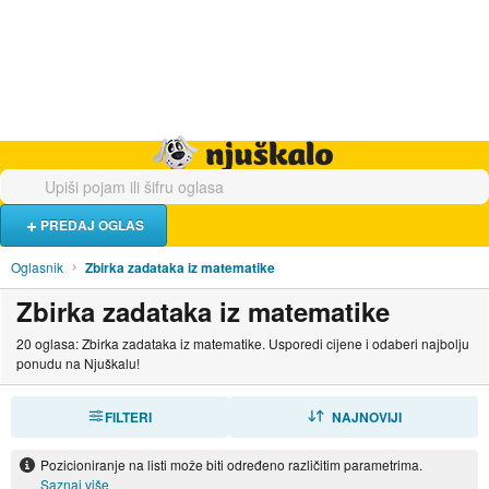
Hrana i piće
Turistički smještaj
Poslovi
Njuškalo naslovnica
PREDAJ OGLAS
Oglasnik
Zbirka zadataka iz matematike
Zbirka zadataka iz matematike
20 oglasa: Zbirka zadataka iz matematike. Usporedi cijene i odaberi najbolju
ponudu na Njuškalu!
FILTERI
SORTIRAJ
NAJNOVIJI
Pozicioniranje na listi može biti određeno različitim parametrima.
Saznaj više