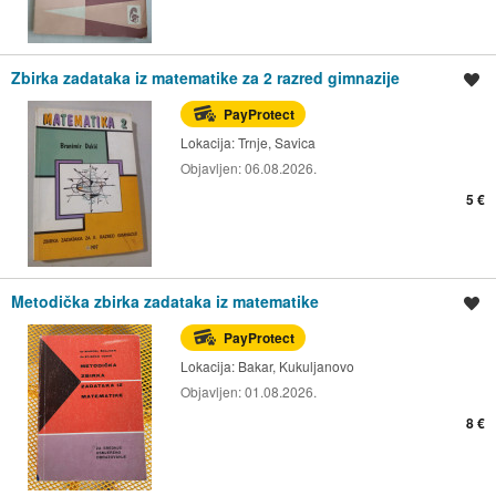
Zbirka zadataka iz matematike za 2 razred gimnazije
Spremi oglas
PayProtect
Lokacija:
Trnje, Savica
Objavljen:
06.08.2026.
5 €
Metodička zbirka zadataka iz matematike
Spremi oglas
PayProtect
Lokacija:
Bakar, Kukuljanovo
Objavljen:
01.08.2026.
8 €