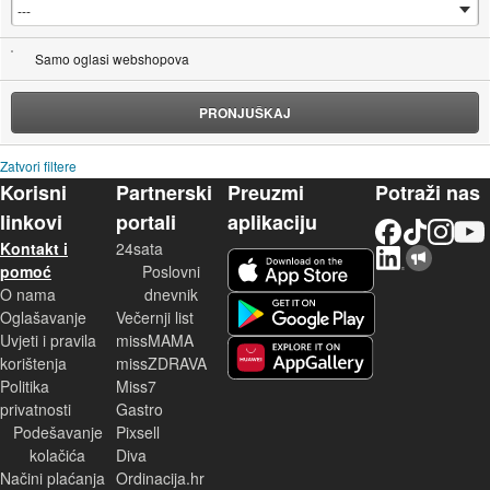
Samo oglasi webshopova
PRONJUŠKAJ
Zatvori filtere
Korisni
Partnerski
Preuzmi
Potraži nas
linkovi
portali
aplikaciju
Facebook
TikTok
Instagram
YouTu
Kontakt i
24sata
LinkedIn
Njuškalo blog
iOS aplikacija
pomoć
Poslovni
O nama
dnevnik
Android aplikacija
Oglašavanje
Večernji list
Uvjeti i pravila
missMAMA
korištenja
missZDRAVA
Huawei aplikacija
Politika
Miss7
privatnosti
Gastro
Podešavanje
Pixsell
kolačića
Diva
Načini plaćanja
Ordinacija.hr