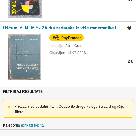
Ušćumlić, Miličić - Zbirka zadataka iz više matematike I
Spremi oglas
PayProtect
Lokacija:
Split, Grad
Objavljen:
13.07.2026.
2 €
FILTRIRAJ REZULTATE
Prikazani su dodatni filteri. Odaberite drugu kategoriju za drugačije
filtere.
Kategorija
(prikaži top 12)