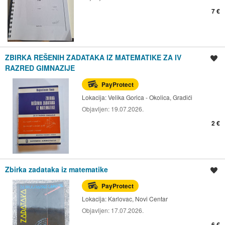
7 €
ZBIRKA REŠENIH ZADATAKA IZ MATEMATIKE ZA IV
Spremi oglas
RAZRED GIMNAZIJE
PayProtect
Lokacija:
Velika Gorica - Okolica, Gradići
Objavljen:
19.07.2026.
2 €
Zbirka zadataka iz matematike
Spremi oglas
PayProtect
Lokacija:
Karlovac, Novi Centar
Objavljen:
17.07.2026.
6 €