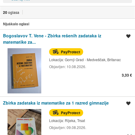
20
oglasa
Njuškalo oglasi
Bogoslavov T. Vene - Zbirka rešenih zadataka iz
Spremi oglas
matematike za...
PayProtect
Lokacija:
Gornji Grad - Medveščak, Britanac
Objavljen:
10.08.2026.
3,33 €
Zbirka zadataka iz matematike za 1 razred gimnazije
Spremi oglas
PayProtect
Lokacija:
Rijeka, Trsat
Objavljen:
09.08.2026.