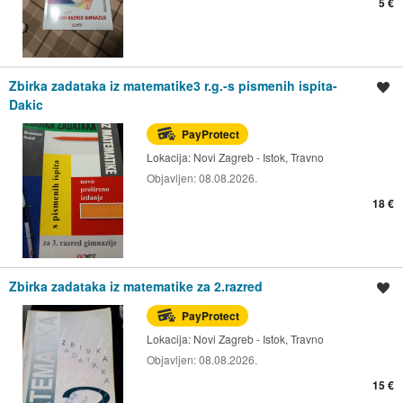
5 €
Zbirka zadataka iz matematike3 r.g.-s pismenih ispita-
Spremi oglas
Dakic
PayProtect
Lokacija:
Novi Zagreb - Istok, Travno
Objavljen:
08.08.2026.
18 €
Zbirka zadataka iz matematike za 2.razred
Spremi oglas
PayProtect
Lokacija:
Novi Zagreb - Istok, Travno
Objavljen:
08.08.2026.
15 €