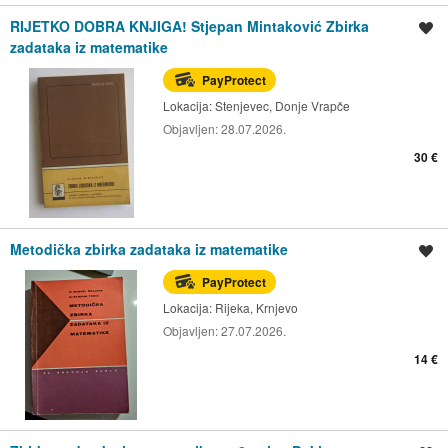
RIJETKO DOBRA KNJIGA! Stjepan Mintaković Zbirka
Spremi oglas
zadataka iz matematike
PayProtect
Lokacija:
Stenjevec, Donje Vrapče
Objavljen:
28.07.2026.
30 €
Metodička zbirka zadataka iz matematike
Spremi oglas
PayProtect
Lokacija:
Rijeka, Krnjevo
Objavljen:
27.07.2026.
14 €