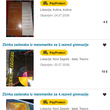
PayProtect
Lokacija:
Kutina, Kutina
Objavljen:
24.07.2026.
4 €
Zbirka zadataka iz matematike za 2.razred gimnazije
Spremi oglas
PayProtect
Lokacija:
Novi Zagreb - Istok, Travno
Objavljen:
22.07.2026.
15 €
Zbirka zadataka iz matematike za 4.razred gimnazije
Spremi oglas
PayProtect
Lokacija:
Novi Zagreb - Istok, Travno