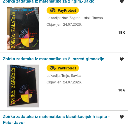
Zbirka zadataka iz matematike za 2 r.gim.-Dakic
Spremi oglas
PayProtect
Lokacija:
Novi Zagreb - Istok, Travno
Objavljen:
24.07.2026.
18 €
Zbirka zadataka iz matematike za 2. razred gimnazije
Spremi oglas
PayProtect
Lokacija:
Trnje, Savica
Objavljen:
24.07.2026.
10 €
Zbirka zadataka iz matematike s klasifikacijskih ispita -
Spremi oglas
Petar Javor