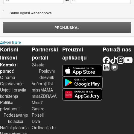
Samo oglasi webshopova
PRONJUŠKAJ
Zatvori filtere
Korisni
Partnerski
Preuzmi
Potraži nas
linkovi
portali
aplikaciju
Facebook
TikTok
Instagram
YouTu
Kontakt i
24sata
LinkedIn
Njuškalo blog
iOS aplikacija
pomoć
Poslovni
O nama
dnevnik
Android aplikacija
Oglašavanje
Večernji list
Uvjeti i pravila
missMAMA
korištenja
missZDRAVA
Huawei aplikacija
Politika
Miss7
privatnosti
Gastro
Podešavanje
Pixsell
kolačića
Diva
Načini plaćanja
Ordinacija.hr
Mapa stranica