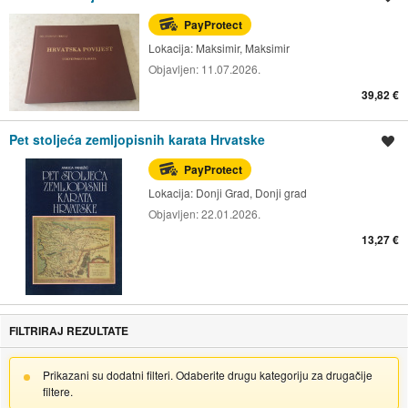
PayProtect
Lokacija:
Maksimir, Maksimir
Objavljen:
11.07.2026.
39,82 €
Pet stoljeća zemljopisnih karata Hrvatske
Spremi oglas
PayProtect
Lokacija:
Donji Grad, Donji grad
Objavljen:
22.01.2026.
13,27 €
FILTRIRAJ REZULTATE
Prikazani su dodatni filteri. Odaberite drugu kategoriju za drugačije
filtere.