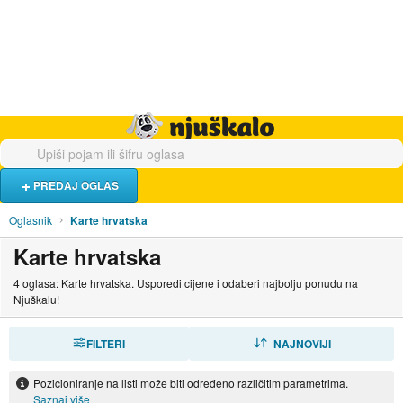
Hrana i piće
Turistički smještaj
Poslovi
Njuškalo naslovnica
PREDAJ OGLAS
Oglasnik
Karte hrvatska
Karte hrvatska
4 oglasa: Karte hrvatska. Usporedi cijene i odaberi najbolju ponudu na
Njuškalu!
FILTERI
SORTIRAJ
NAJNOVIJI
Pozicioniranje na listi može biti određeno različitim parametrima.
Saznaj više