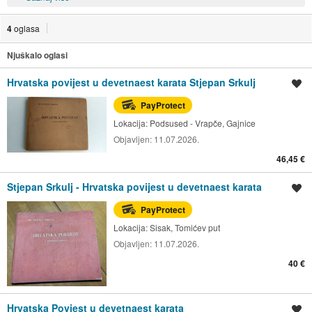
4
oglasa
Njuškalo oglasi
Hrvatska povijest u devetnaest karata Stjepan Srkulj
Spremi oglas
PayProtect
Lokacija:
Podsused - Vrapče, Gajnice
Objavljen:
11.07.2026.
46,45 €
Stjepan Srkulj - Hrvatska povijest u devetnaest karata
Spremi oglas
PayProtect
Lokacija:
Sisak, Tomićev put
Objavljen:
11.07.2026.
40 €
Hrvatska Povjest u devetnaest karata
Spremi oglas