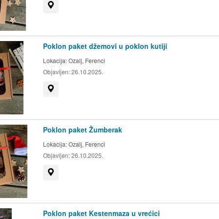
Prikaži na mapi
Poklon paket džemovi u poklon kutiji
Lokacija:
Ozalj, Ferenci
Objavljen:
26.10.2025.
Prikaži na mapi
Poklon paket Žumberak
Lokacija:
Ozalj, Ferenci
Objavljen:
26.10.2025.
Prikaži na mapi
Poklon paket Kestenmaza u vrećici