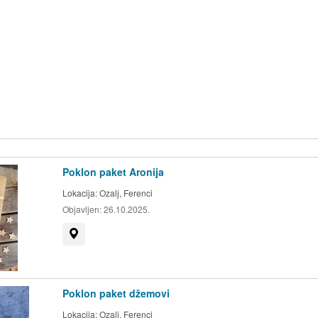
Poklon paket Aronija
Lokacija:
Ozalj, Ferenci
Objavljen:
26.10.2025.
Prikaži na mapi
Poklon paket džemovi
Lokacija:
Ozalj, Ferenci