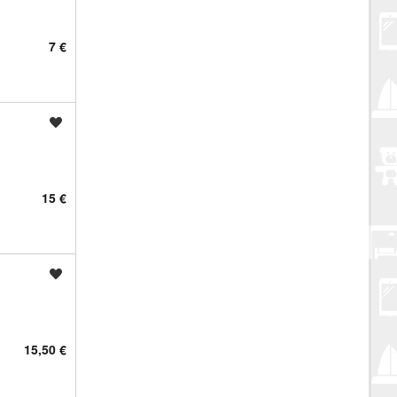
7 €
Spremi oglas
15 €
Spremi oglas
15,50 €