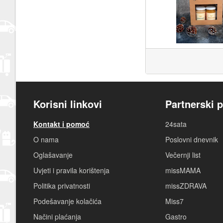
Korisni linkovi
Partnerski p
Kontakt i pomoć
24sata
O nama
Poslovni dnevnik
Oglašavanje
Večernji list
Uvjeti i pravila korištenja
missMAMA
Politika privatnosti
missZDRAVA
Podešavanje kolačića
Miss7
Načini plaćanja
Gastro