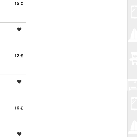
15 €
Spremi oglas
12 €
Spremi oglas
16 €
Spremi oglas