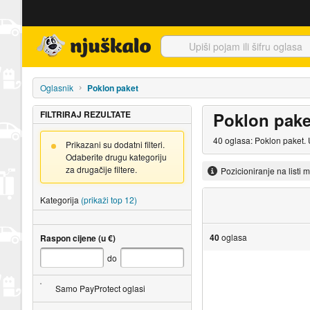
Njuškalo naslovnica
Oglasnik
Poklon paket
FILTRIRAJ REZULTATE
Poklon pake
40 oglasa: Poklon paket. 
Prikazani su dodatni filteri.
Odaberite drugu kategoriju
za drugačije filtere.
Pozicioniranje na listi 
Kategorija
(prikaži top 12)
40
oglasa
Raspon cijene (u €)
do
Samo PayProtect oglasi