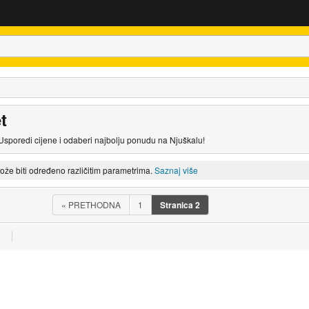
t
Usporedi cijene i odaberi najbolju ponudu na Njuškalu!
može biti određeno različitim parametrima.
Saznaj više
«
PRETHODNA
1
Stranica
2