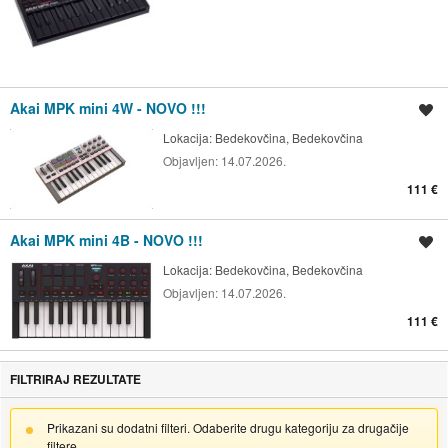
Akai MPK mini 4W - NOVO !!!
Spremi oglas
Lokacija:
Bedekovčina, Bedekovčina
Objavljen:
14.07.2026.
111 €
Akai MPK mini 4B - NOVO !!!
Spremi oglas
Lokacija:
Bedekovčina, Bedekovčina
Objavljen:
14.07.2026.
111 €
FILTRIRAJ REZULTATE
Prikazani su dodatni filteri. Odaberite drugu kategoriju za drugačije
filtere.