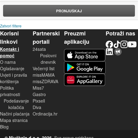
PRONJUŠKAJ
Zatvori filtere
Korisni
Partnerski
Preuzmi
Potraži nas
linkovi
portali
aplikaciju
Facebook
TikTok
Instagram
YouTu
Kontakt i
24sata
LinkedIn
Njuškalo blog
iOS aplikacija
pomoć
Poslovni
O nama
dnevnik
Android aplikacija
Oglašavanje
Večernji list
Uvjeti i pravila
missMAMA
korištenja
missZDRAVA
Huawei aplikacija
Politika
Miss7
privatnosti
Gastro
Podešavanje
Pixsell
kolačića
Diva
Načini plaćanja
Ordinacija.hr
Mapa stranica
Blog
© Njuškalo d.o.o. 2026.
Sva prava pridržana.