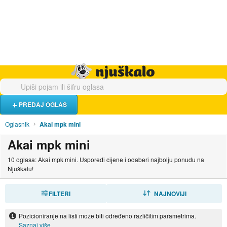
Hrana i piće
Turistički smještaj
Poslovi
Njuškalo naslovnica
PREDAJ OGLAS
Oglasnik
Akai mpk mini
Akai mpk mini
10 oglasa: Akai mpk mini. Usporedi cijene i odaberi najbolju ponudu na
Njuškalu!
FILTERI
SORTIRAJ
NAJNOVIJI
Pozicioniranje na listi može biti određeno različitim parametrima.
Saznaj više