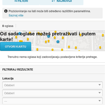
FILTERI
NAJNOVIJI
Pozicioniranje na listi može biti određeno različitim parametrima.
Saznaj više
0
oglasa
Od sada oglase možeš pretraživati i putem
karte!
OTVORI KARTU
Trenutno nema oglasa koji zadovoljavaju postavljene kriterije pretrage.
FILTRIRAJ REZULTATE
Lokacija
Odaberi
Odaberi
---