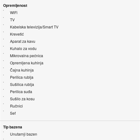
Opremljenost
WiFi
TV
Kabelska televizija/Smart TV
Krevetić
Aparat za kavu
Kuhalo za vodu
Mikrovalna pećnica
Opremljena kuhinja
Čajna kuhinja
Perilica rublja
Sušilica rublja
Perilica suđa
Sušilo za kosu
Ručnici
Sef
Tip bazena
Unutarnji bazen