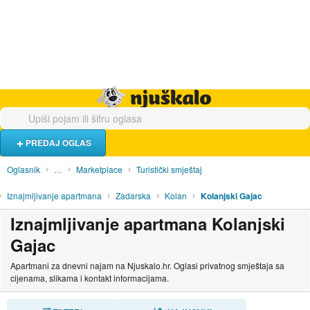
Hrana i piće
Turistički smještaj
Poslovi
Njuškalo naslovnica
PREDAJ OGLAS
Oglasnik
…
Marketplace
Turistički smještaj
Iznajmljivanje apartmana
Zadarska
Kolan
Kolanjski Gajac
Iznajmljivanje apartmana Kolanjski
Gajac
Apartmani za dnevni najam na Njuskalo.hr. Oglasi privatnog smještaja sa
cijenama, slikama i kontakt informacijama.
SORTIRAJ