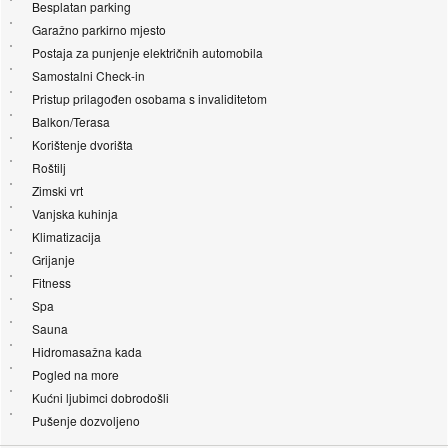
Besplatan parking
Garažno parkirno mjesto
Postaja za punjenje električnih automobila
Samostalni Check-in
Pristup prilagođen osobama s invaliditetom
Balkon/Terasa
Korištenje dvorišta
Roštilj
Zimski vrt
Vanjska kuhinja
Klimatizacija
Grijanje
Fitness
Spa
Sauna
Hidromasažna kada
Pogled na more
Kućni ljubimci dobrodošli
Pušenje dozvoljeno