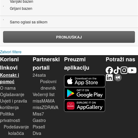
Vanjski bazen
Grijani bazen
Samo oglasi sa slikom
PRONJUŠKAJ
Zatvori filtere
Korisni
Partnerski
Preuzmi
Potraži nas
linkovi
portali
aplikaciju
Facebook
TikTok
Instagram
YouTu
Kontakt i
24sata
LinkedIn
Njuškalo blog
iOS aplikacija
pomoć
Poslovni
O nama
dnevnik
Android aplikacija
Oglašavanje
Večernji list
Uvjeti i pravila
missMAMA
korištenja
missZDRAVA
Huawei aplikacija
Politika
Miss7
privatnosti
Gastro
Podešavanje
Pixsell
kolačića
Diva