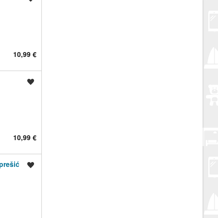
10,99 €
Spremi oglas
10,99 €
prešić
Spremi oglas