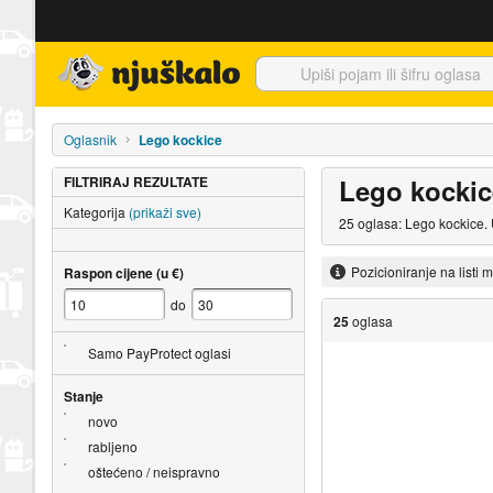
Njuškalo naslovnica
Oglasnik
Lego kockice
FILTRIRAJ REZULTATE
Lego kockic
Kategorija
(prikaži sve)
25 oglasa: Lego kockice. 
Pozicioniranje na listi 
Raspon cijene (u €)
do
25
oglasa
Samo PayProtect oglasi
Stanje
novo
rabljeno
oštećeno / neispravno