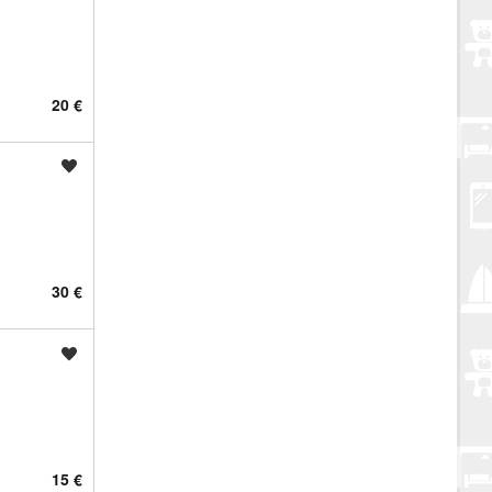
20 €
Spremi oglas
30 €
Spremi oglas
15 €