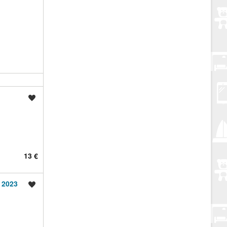
Spremi oglas
13 €
 2023
Spremi oglas