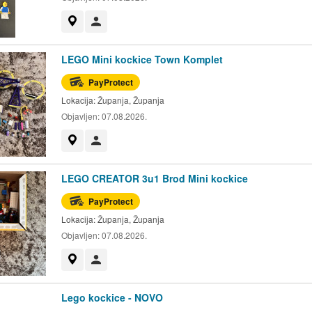
Prikaži na mapi
Korisnik nije trgovac
LEGO Mini kockice Town Komplet
PayProtect
Lokacija:
Županja, Županja
Objavljen:
07.08.2026.
Prikaži na mapi
Korisnik nije trgovac
LEGO CREATOR 3u1 Brod Mini kockice
PayProtect
Lokacija:
Županja, Županja
Objavljen:
07.08.2026.
Prikaži na mapi
Korisnik nije trgovac
Lego kockice - NOVO