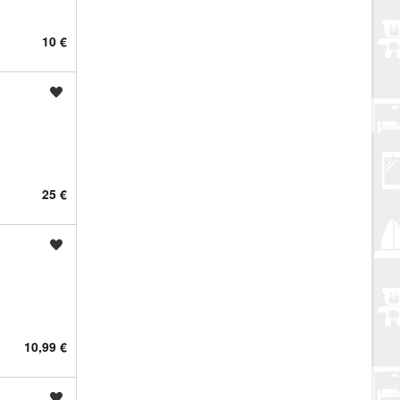
10 €
Spremi oglas
25 €
Spremi oglas
10,99 €
Spremi oglas