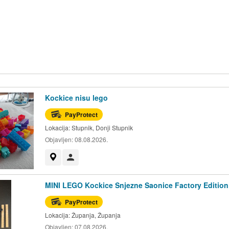
Kockice nisu lego
PayProtect
Lokacija:
Stupnik, Donji Stupnik
Objavljen:
08.08.2026.
Prikaži na mapi
Korisnik nije trgovac
MINI LEGO Kockice Snjezne Saonice Factory Edition
PayProtect
Lokacija:
Županja, Županja
Objavljen:
07.08.2026.