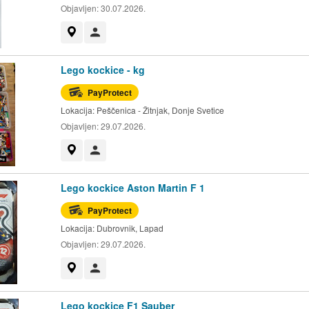
Objavljen:
30.07.2026.
Prikaži na mapi
Korisnik nije trgovac
Lego kockice - kg
PayProtect
Lokacija:
Peščenica - Žitnjak, Donje Svetice
Objavljen:
29.07.2026.
Prikaži na mapi
Korisnik nije trgovac
Lego kockice Aston Martin F 1
PayProtect
Lokacija:
Dubrovnik, Lapad
Objavljen:
29.07.2026.
Prikaži na mapi
Korisnik nije trgovac
Lego kockice F1 Sauber