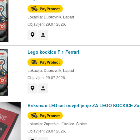
PayProtect
Lokacija:
Dubrovnik, Lapad
Objavljen:
29.07.2026.
Prikaži na mapi
Korisnik nije trgovac
Lego kockice F 1 Ferrari
PayProtect
Lokacija:
Dubrovnik, Lapad
Objavljen:
29.07.2026.
Prikaži na mapi
Korisnik nije trgovac
Briksmax LED set osvjetljenje ZA LEGO KOCKICE Za
PayProtect
Lokacija:
Zaprešić - Okolica, Šibice
Objavljen:
28.07.2026.