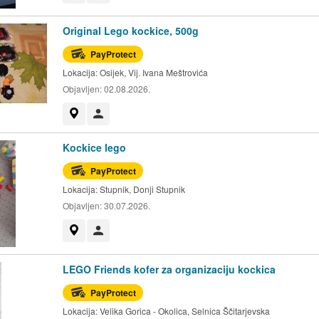
Original Lego kockice, 500g
PayProtect
Lokacija:
Osijek, Vij. Ivana Meštrovića
Objavljen:
02.08.2026.
Prikaži na mapi
Korisnik nije trgovac
Kockice lego
PayProtect
Lokacija:
Stupnik, Donji Stupnik
Objavljen:
30.07.2026.
Prikaži na mapi
Korisnik nije trgovac
LEGO Friends kofer za organizaciju kockica
PayProtect
Lokacija:
Velika Gorica - Okolica, Selnica Ščitarjevska