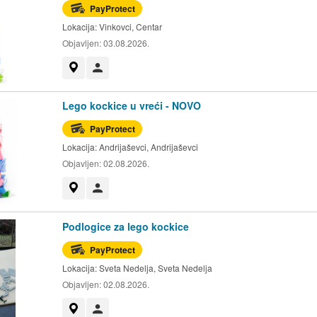
PayProtect
Lokacija:
Vinkovci, Centar
Objavljen:
03.08.2026.
Prikaži na mapi
Korisnik nije trgovac
Lego kockice u vreći - NOVO
PayProtect
Lokacija:
Andrijaševci, Andrijaševci
Objavljen:
02.08.2026.
Prikaži na mapi
Korisnik nije trgovac
Podlogice za lego kockice
PayProtect
Lokacija:
Sveta Nedelja, Sveta Nedelja
Objavljen:
02.08.2026.
Prikaži na mapi
Korisnik nije trgovac