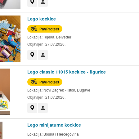
Prikaži na mapi
Korisnik nije trgovac
Lego kockice
PayProtect
Lokacija:
Rijeka, Belveder
Objavljen:
27.07.2026.
Prikaži na mapi
Korisnik nije trgovac
Lego classic 11015 kockice - figurice
PayProtect
Lokacija:
Novi Zagreb - Istok, Dugave
Objavljen:
21.07.2026.
Prikaži na mapi
Korisnik nije trgovac
Lego minijaturne kockice
Lokacija:
Bosna i Hercegovina