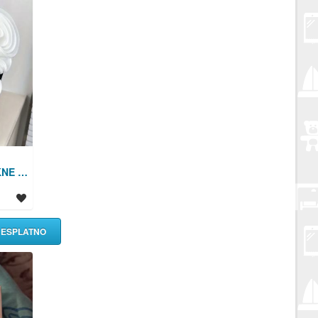
UKRAS ZA HALJINE,JAKNE - NOVO
BESPLATNO