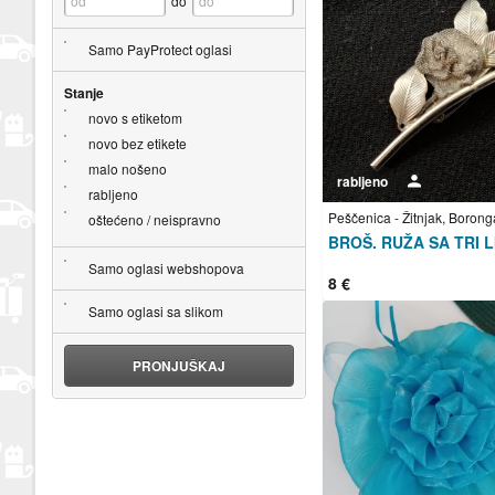
do
Samo PayProtect oglasi
Stanje
novo s etiketom
novo bez etikete
malo nošeno
rabljeno
Korisnik nije trgovac
rabljeno
Peščenica - Žitnjak, Borong
oštećeno / neispravno
Samo oglasi webshopova
8 €
Samo oglasi sa slikom
PRONJUŠKAJ