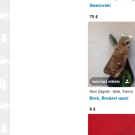
Swarovski
70 €
novo bez etikete
Korisnik nije trgovac
Novi Zagreb - Istok, Travno
Broš, Broševi razni
9 €