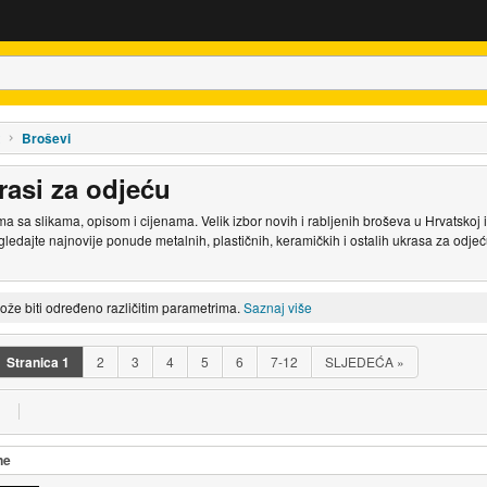
Broševi
rasi za odjeću
 sa slikama, opisom i cijenama. Velik izbor novih i rabljenih broševa u Hrvatskoj i 
gledajte najnovije ponude metalnih, plastičnih, keramičkih i ostalih ukrasa za odje
može biti određeno različitim parametrima.
Saznaj više
Stranica
1
2
3
4
5
6
7-12
SLJEDEĆA
»
ne