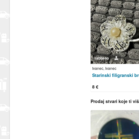
rabljeno
Korisnik nije trgovac
Ivanec, Ivanec
8 €
Prodaj stvari koje ti vi