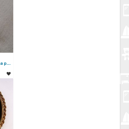
BROŠ. Zlatne boje - jedna perla. Mob