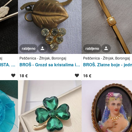
rabljeno
Korisnik nije trgovac
rabljeno
Korisnik nije trgovac
aj
Peščenica - Žitnjak, Borongaj
Peščenica - Žitnjak, Borongaj
BROŠ. RUŽA SA TRI LISTA. Metal. Mob
BROŠ - Grozd sa kristalima i list. Staro-obiteljsko. SAND-2
18 €
16 €