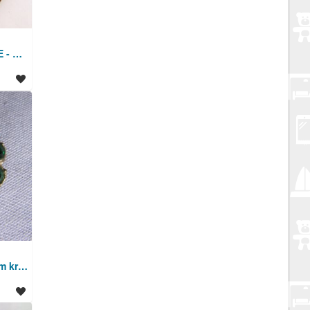
BROŠ LIMOGES FRANCE - KRASAN STARINSKI BROŠ
BROŠ - Vjenac sa zelenim kristalima. Staro. SAND-2