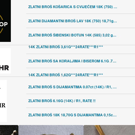
ZLATNI BROŠ KOŠARICA S CVIJEĆEM 18K (750) 7,67g NOVO • GOLD SHOP •
ZLATNI DIJAMANTNI BROŠ LAV 18K (750) 18,71g NOVO • GOLD SHOP •
ZLATNI BROŠ ŠIBENSKI BOTUN 14K (585) 3,02 grama NOVO • GOLD SHOP •
14K ZLATNI BROŠ 3,61G***24RATE***R1***
ZLATNI BROŠ SA KORALJIMA I BISEROM 6.1G .750 18K ****DO 36 RATA****,R1
14K ZLATNI BROŠ 1,62G***24RATE***R1***
ZLATNI BROŠ S DIJAMANTIMA 0.07ct (14K) / R1, RATE !!
ZLATNI BROŠ 6.16G (14K) / R1, RATE !!
ZLATNI BROŠ 18K 18,70G S DIJAMANTIMA 0,15ct / R1, RATE!