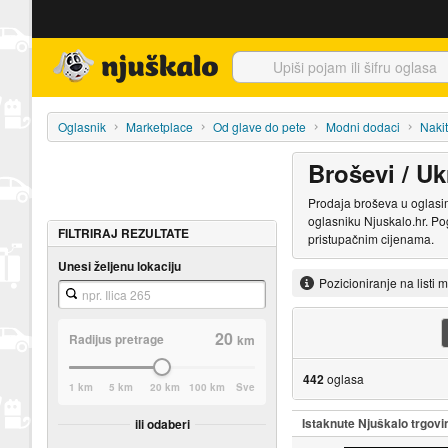
Njuškalo naslovnica
Oglasnik
Marketplace
Od glave do pete
Modni dodaci
Nakit
Broševi / Uk
Prodaja broševa u oglasima
oglasniku Njuskalo.hr. Po
FILTRIRAJ REZULTATE
pristupačnim cijenama.
Unesi željenu lokaciju
Pozicioniranje na listi 
20
Radijus pretrage
km
442
oglasa
1 km
5 km
20 km
100 km
Sve
Istaknute Njuškalo trgovi
ili odaberi