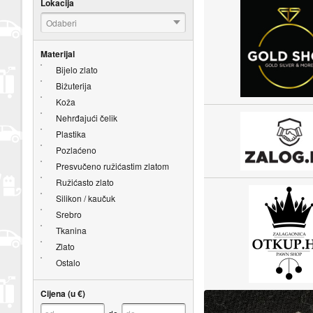
Lokacija
Odaberi
Materijal
Bijelo zlato
Bižuterija
Koža
Nehrđajući čelik
Plastika
Pozlaćeno
Presvučeno ružićastim zlatom
Ružićasto zlato
Silikon / kaučuk
Srebro
Tkanina
Zlato
Ostalo
Cijena (u €)