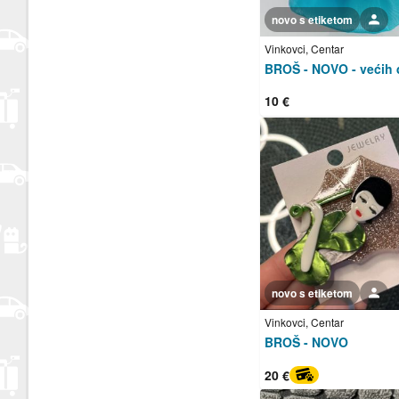
novo s etiketom
Korisnik nije trgovac
Vinkovci, Centar
10 €
novo s etiketom
Korisnik nije trgovac
Vinkovci, Centar
BROŠ - NOVO
20 €
PayProtect