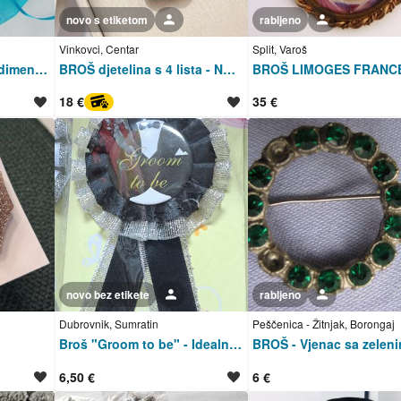
novo s etiketom
Korisnik nije trgovac
rabljeno
Korisnik nije trgovac
Vinkovci, Centar
Split, Varoš
BROŠ - NOVO - većih dimenzija
BROŠ djetelina s 4 lista - NOVO
18 €
35 €
PayProtect
novo bez etikete
Korisnik nije trgovac
rabljeno
Korisnik nije trgovac
Dubrovnik, Sumratin
Peščenica - Žitnjak, Borongaj
Broš "Groom to be" - Idealno za momačko večer
6,50 €
6 €