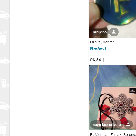
rabljeno
Korisnik nije trgovac
Rijeka, Centar
Broševi
26,54 €
novo bez etikete
Korisnik nije trgovac
Peščenica - Žitnjak, Borong