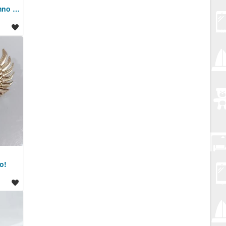
BROŠ - Javorov list. Tamno plavi emajl. Staro. SAND-2
o!