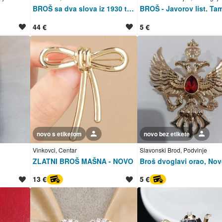
BROŠ sa dva slova iz 1930 tih godina!!
44 €
5 €
novo s etiketom
Korisnik nije trgovac
novo bez etikete
Korisnik nije trgovac
Vinkovci, Centar
Slavonski Brod, Podvinje
ZLATNI BROŠ MAŠNA - NOVO
Broš dvoglavi orao, Nov
13 €
5 €
PayProtect
PayProtect